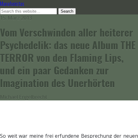
Manafonistas
15. März 2013
Vom Verschwinden aller heiterer
Psychedelik: das neue Album THE
TERROR von den Flaming Lips,
und ein paar Gedanken zur
Imagination des Unerhörten
Michael Engelbrecht
So weit war meine frei erfundene Besprechung der neuen