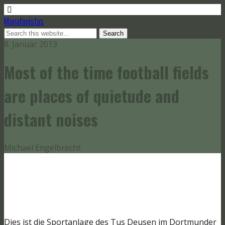
Manafonistas
8. Januar 2013
Most of the time football fields
are places of quietude and
distant noises
Michael Engelbrecht
Dies ist die Sportanlage des Tus Deusen im Dortmunder