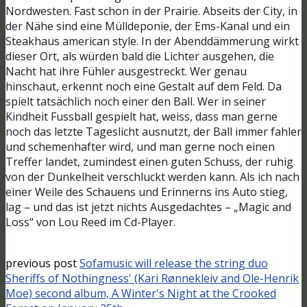
Nordwesten. Fast schon in der Prairie. Abseits der City, in
der Nähe sind eine Mülldeponie, der Ems-Kanal und ein
Steakhaus american style. In der Abenddämmerung wirkt
dieser Ort, als würden bald die Lichter ausgehen, die
Nacht hat ihre Fühler ausgestreckt. Wer genau
hinschaut, erkennt noch eine Gestalt auf dem Feld. Da
spielt tatsächlich noch einer den Ball. Wer in seiner
Kindheit Fussball gespielt hat, weiss, dass man gerne
noch das letzte Tageslicht ausnutzt, der Ball immer fahler
und schemenhafter wird, und man gerne noch einen
Treffer landet, zumindest einen guten Schuss, der ruhig
von der Dunkelheit verschluckt werden kann. Als ich nach
einer Weile des Schauens und Erinnerns ins Auto stieg,
lag – und das ist jetzt nichts Ausgedachtes – „Magic and
Loss“ von Lou Reed im Cd-Player.
previous post
Sofamusic will release the string duo
Sheriffs of Nothingness' (Kari Rønnekleiv and Ole-Henrik
Moe) second album, A Winter's Night at the Crooked