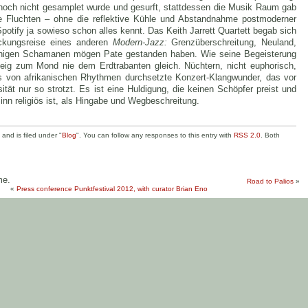
r noch nicht gesamplet wurde und gesurft, stattdessen die Musik Raum gab
elle Fluchten – ohne die reflektive Kühle und Abstandnahme postmoderner
potify ja sowieso schon alles kennt. Das Keith Jarrett Quartett begab sich
eckungsreise eines anderen
Modern-Jazz:
Grenzüberschreitung, Neuland,
einigen Schamanen mögen Pate gestanden haben. Wie seine Begeisterung
eig zum Mond nie dem Erdtrabanten gleich. Nüchtern, nicht euphorisch,
eils von afrikanischen Rhythmen durchsetzte Konzert-Klangwunder, das vor
tät nur so strotzt. Es ist eine Huldigung, die keinen Schöpfer preist und
inn religiös ist, als Hingabe und Wegbeschreitung.
nd is filed under "
Blog
". You can follow any responses to this entry with
RSS 2.0
. Both
me.
Road to Palios
»
«
Press conference Punktfestival 2012, with curator Brian Eno