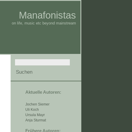
Manafonistas
on life, music etc beyond mainstream
Aktuelle Autoren:
Jochen Siemer
Uli Koch
Ursula Mayr
Anja Sturmat
Frühere Autoren: