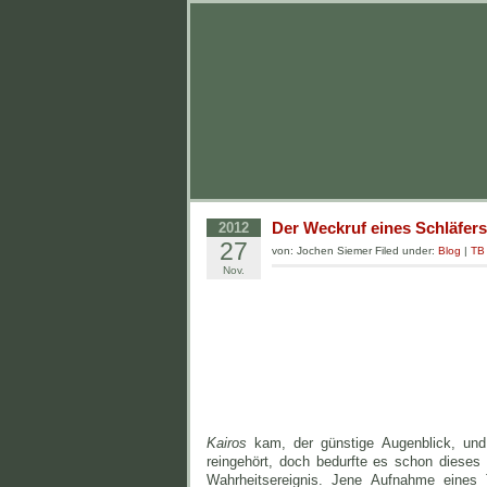
Der Weckruf eines Schläfers
2012
27
von: Jochen Siemer Filed under:
Blog
|
TB
Nov.
Kairos
kam, der günstige Augenblick, und
reingehört, doch bedurfte es schon dieses
Wahrheitsereignis. Jene Aufnahme eines