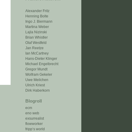
Alexander Fritz
Henning Bolte
Ingo J. Biermann
Martina Weber
Lajla Nizinski
Brian Whistler
Olaf Westfeld
Jan Reetze
Ian McCartney
Hans-Dieter Klinger
Michael Engelbrecht
Gregor Mundt
Wolfram Gekeler
Uwe Meilchen
Ulrich Kriest
Dirk Haberkorn
Blogroll
ecm
eno web
exsurrealist
flowworker
fripp‘s world