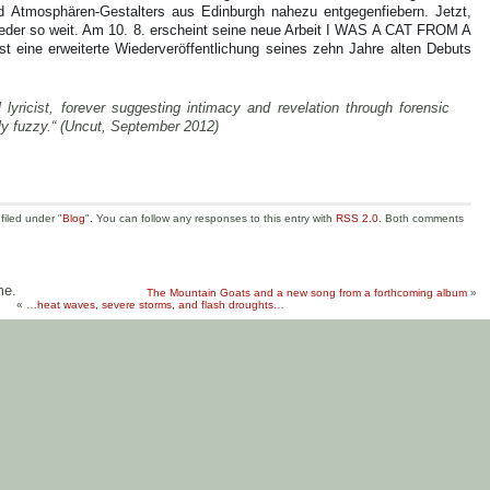
d Atmosphären-Gestalters aus Edinburgh nahezu entgegenfiebern. Jetzt,
wieder so weit. Am 10. 8. erscheint seine neue Arbeit I WAS A CAT FROM A
eine erweiterte Wiederveröffentlichung seines zehn Jahre alten Debuts
lyricist, forever suggesting intimacy and revelation through forensic
cely fuzzy.“ (Uncut, September 2012)
filed under "
Blog
". You can follow any responses to this entry with
RSS 2.0
. Both comments
me.
The Mountain Goats and a new song from a forthcoming album
»
«
…heat waves, severe storms, and flash droughts…