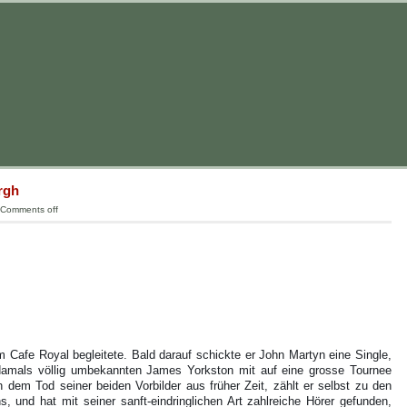
rgh
Comments off
m Cafe Royal begleitete. Bald darauf schickte er John Martyn eine Single,
damals völlig umbekannten James Yorkston mit auf eine grosse Tournee
 dem Tod seiner beiden Vorbilder aus früher Zeit, zählt er selbst zu den
, und hat mit seiner sanft-eindringlichen Art zahlreiche Hörer gefunden,