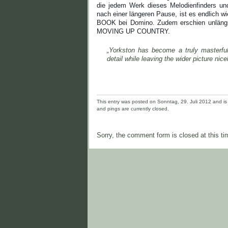
die jedem Werk dieses Melodienfinders un
nach einer längeren Pause, ist es endlich 
BOOK bei Domino. Zudem erschien unlängst 
MOVING UP COUNTRY.
„Yorkston has become a truly masterful 
detail while leaving the wider picture ni
This entry was posted on Sonntag, 29. Juli 2012 and is 
and pings are currently closed.
Sorry, the comment form is closed at this ti