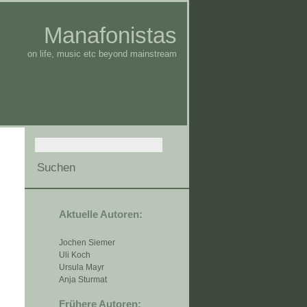
Manafonistas
on life, music etc beyond mainstream
Aktuelle Autoren:
Jochen Siemer
Uli Koch
Ursula Mayr
Anja Sturmat
Frühere Autoren: