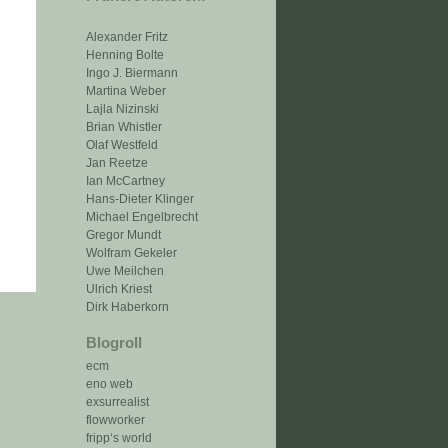
Alexander Fritz
Henning Bolte
Ingo J. Biermann
Martina Weber
Lajla Nizinski
Brian Whistler
Olaf Westfeld
Jan Reetze
Ian McCartney
Hans-Dieter Klinger
Michael Engelbrecht
Gregor Mundt
Wolfram Gekeler
Uwe Meilchen
Ulrich Kriest
Dirk Haberkorn
Blogroll
ecm
eno web
exsurrealist
flowworker
fripp‘s world