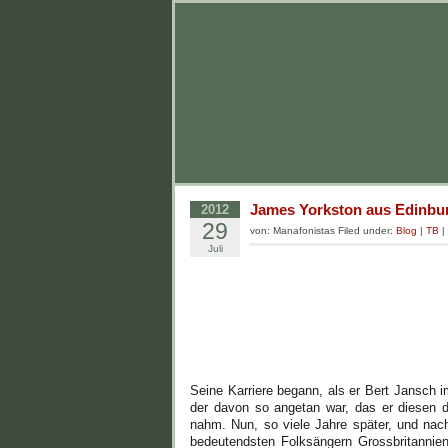
James Yorkston aus Edinbu
2012
29
von: Manafonistas Filed under:
Blog
|
TB
|
Juli
Seine Karriere begann, als er Bert Jansch i
der davon so angetan war, das er diesen 
nahm. Nun, so viele Jahre später, und nach
bedeutendsten Folksängern Grossbritanniens