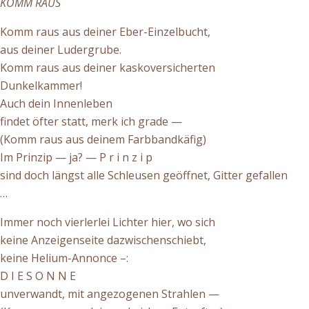
KOMM RAUS
Komm raus aus deiner Eber-Einzelbucht,
aus deiner Ludergrube.
Komm raus aus deiner kaskoversicherten
Dunkelkammer!
Auch dein Innenleben
findet öfter statt, merk ich grade —
(Komm raus aus deinem Farbbandkäfig)
Im Prinzip — ja? — P r i n z i p
sind doch längst alle Schleusen geöffnet, Gitter gefallen
…
Immer noch vierlerlei Lichter hier, wo sich
keine Anzeigenseite dazwischenschiebt,
keine Helium-Annonce –:
D I E S O N N E
unverwandt, mit angezogenen Strahlen —