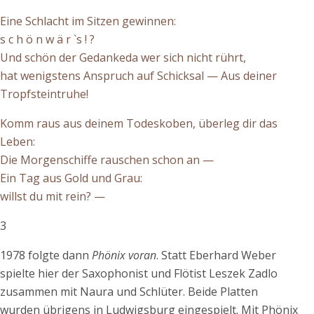
Eine Schlacht im Sitzen gewinnen:
s c h ö n w ä r `s ! ?
Und schön der Gedankeda wer sich nicht rührt,
hat wenigstens Anspruch auf Schicksal — Aus deiner
Tropfsteintruhe!
Komm raus aus deinem Todeskoben, überleg dir das
Leben:
Die Morgenschiffe rauschen schon an —
Ein Tag aus Gold und Grau:
willst du mit rein? —
3
1978 folgte dann
Phönix voran
. Statt Eberhard Weber
spielte hier der Saxophonist und Flötist Leszek Zadlo
zusammen mit Naura und Schlüter. Beide Platten
wurden übrigens in Ludwigsburg eingespielt. Mit Phönix