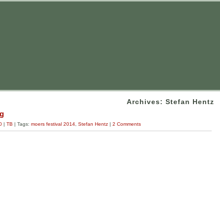
Archives: Stefan Hentz
ng
0
|
TB
| Tags:
moers festival 2014
,
Stefan Hentz
|
2 Comments