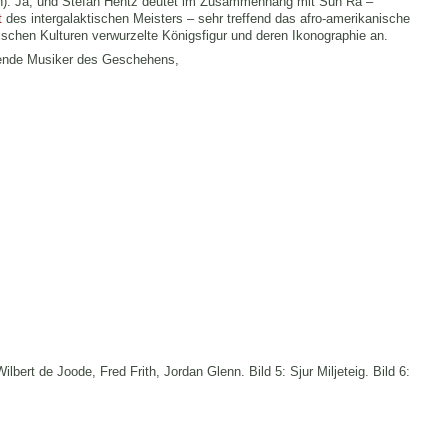
n). Ja, und Stefan Hentz deutet im Zusammenhang mit Sun Ra –
t
des intergalaktischen Meisters – sehr treffend das afro-amerikanische
nischen Kulturen verwurzelte Königsfigur und deren Ikonographie an.
hmende Musiker des Geschehens,
ilbert de Joode, Fred Frith, Jordan Glenn. Bild 5: Sjur Miljeteig. Bild 6: