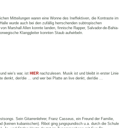
ichen Mitteilungen waren eine Wonne des Ineffektiven, die Kontraste im
alle wurde auch bei den zufällig herrschenden subtropischen
on Marshall Allen konnte landen, finnische Rapper, Salvador-de-Bahia-
 norwegische Klanggleiter konnten Staub aufwirbeln.
nd wie’s war, ist
HIER
nachzulesen. Musik ist und bleibt in erster Linie
te denkt, der/die … und wer bei Platte an live denkt, der/die …
estsongs. Sein Gitarrenlehrer, Franz Casseus, ein Freund der Familie,
nd (keinen kubanischen). Ribot ging jungspundisch u.a. durch die Schule