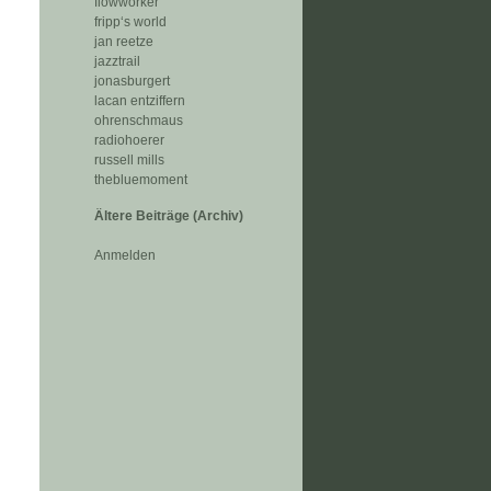
flowworker
fripp‘s world
jan reetze
jazztrail
jonasburgert
lacan entziffern
ohrenschmaus
radiohoerer
russell mills
thebluemoment
Ältere Beiträge (Archiv)
Anmelden