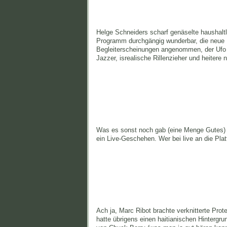
Helge Schneiders scharf genäselte haushaltl
Programm durchgängig wunderbar, die neue H
Begleiterscheinungen angenommen, der Ufo v
Jazzer, isrealische Rillenzieher und heitere
Was es sonst noch gab (eine Menge Gutes) u
ein Live-Geschehen. Wer bei live an die Plat
Ach ja, Marc Ribot brachte verknitterte Prot
hatte übrigens einen haitianischen Hintergru