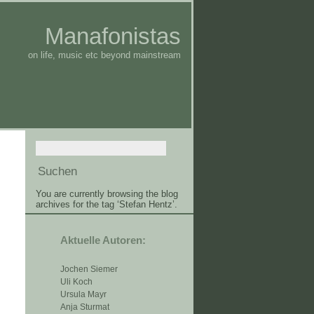
Manafonistas
on life, music etc beyond mainstream
You are currently browsing the blog
archives for the tag ‘Stefan Hentz’.
Aktuelle Autoren:
Jochen Siemer
Uli Koch
Ursula Mayr
Anja Sturmat