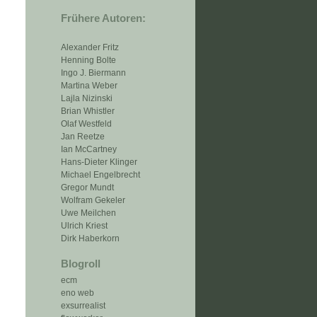
Frühere Autoren:
Alexander Fritz
Henning Bolte
Ingo J. Biermann
Martina Weber
Lajla Nizinski
Brian Whistler
Olaf Westfeld
Jan Reetze
Ian McCartney
Hans-Dieter Klinger
Michael Engelbrecht
Gregor Mundt
Wolfram Gekeler
Uwe Meilchen
Ulrich Kriest
Dirk Haberkorn
Blogroll
ecm
eno web
exsurrealist