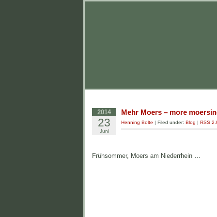
Mehr Moers – more moersi
2014
23
Henning Bolte
| Filed under:
Blog
|
RSS 2.
Juni
Frühsommer, Moers am Niederrhein …