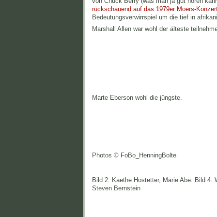
von Chuck Berry (was man ja gut hören kan
rückschauend auf das 1979er Moers-Konzer
Bedeutungsverwirrspiel um die tief in afrika
Marshall Allen war wohl der älteste teilne
Marte Eberson wohl die jüngste.
Photos © FoBo_HenningBolte
Bild 2: Kaethe Hostetter, Marië Abe. Bild 4: W
Steven Bernstein