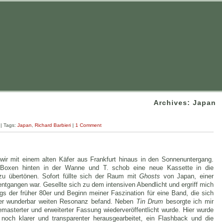
Archives: Japan
| Tags:
Japan
,
Richard Barbieri
|
1 Comment
ir mit einem alten Käfer aus Frankfurt hinaus in den Sonnenuntergang.
Boxen hinten in der Wanne und T. schob eine neue Kassette in die
u übertönen. Sofort füllte sich der Raum mit
Ghosts
von Japan, einer
entgangen war. Gesellte sich zu dem intensiven Abendlicht und ergriff mich
s der früher 80er und Beginn meiner Faszination für eine Band, die sich
ner wunderbar weiten Resonanz befand. Neben
Tin Drum
besorgte ich mir
emasterter und erweiterter Fassung wiederveröffentlicht wurde. Hier wurde
 noch klarer und transparenter herausgearbeitet, ein Flashback und die