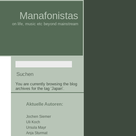
Manafonistas
on life, music etc beyond mainstream
You are currently browsing the blog
archives for the tag ‘Japan’.
Aktuelle Autoren:
Jochen Siemer
Uli Koch
Ursula Mayr
Anja Sturmat