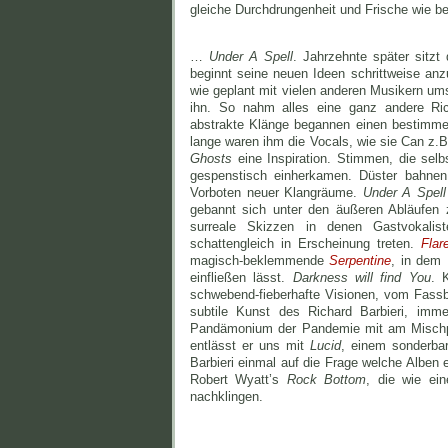
gleiche Durchdrungenheit und Frische wie b
…
Under A Spell
. Jahrzehnte später sitzt
beginnt seine neuen Ideen schrittweise an
wie geplant mit vielen anderen Musikern u
ihn. So nahm alles eine ganz andere Ri
abstrakte Klänge begannen einen bestimm
lange waren ihm die Vocals, wie sie Can z.B
Ghosts
eine Inspiration. Stimmen, die selb
gespenstisch einherkamen. Düster bahne
Vorboten neuer Klangräume.
Under A Spell
gebannt sich unter den äußeren Abläufen 
surreale Skizzen in denen Gastvokali
schattengleich in Erscheinung treten.
Flar
magisch-beklemmende
Serpentine
, in dem
einfließen lässt.
Darkness will find You
. 
schwebend-fieberhafte Visionen, vom Fassb
subtile Kunst des Richard Barbieri, imme
Pandämonium der Pandemie mit am Mischpul
entlässt er uns mit
Lucid
, einem sonderbar
Barbieri einmal auf die Frage welche Alben
Robert Wyatt’s
Rock Bottom
, die wie ei
nachklingen.