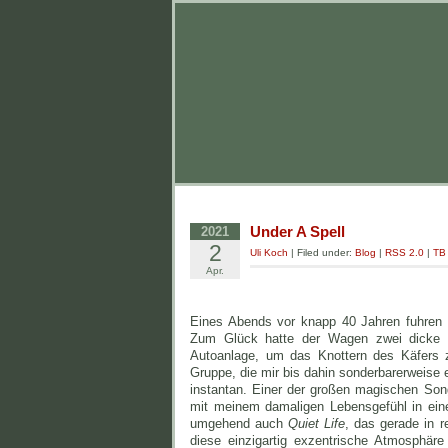
Under A Spell
2021
2
Uli Koch
| Filed under:
Blog
|
RSS 2.0
|
TB
Apr.
Eines Abends vor knapp 40 Jahren fuhren w
Zum Glück hatte der Wagen zwei dicke 
Autoanlage, um das Knottern des Käfers z
Gruppe, die mir bis dahin sonderbarerweise 
instantan. Einer der großen magischen Song
mit meinem damaligen Lebensgefühl in ei
umgehend auch
Quiet Life
, das gerade in r
diese einzigartig exzentrische Atmosphäre