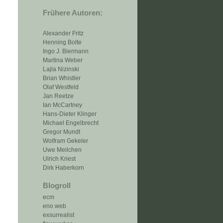
Frühere Autoren:
Alexander Fritz
Henning Bolte
Ingo J. Biermann
Martina Weber
Lajla Nizinski
Brian Whistler
Olaf Westfeld
Jan Reetze
Ian McCartney
Hans-Dieter Klinger
Michael Engelbrecht
Gregor Mundt
Wolfram Gekeler
Uwe Meilchen
Ulrich Kriest
Dirk Haberkorn
Blogroll
ecm
eno web
exsurrealist