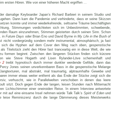
eim ersten Hören. Wie von einer höheren Macht ergriffen …
 der damalige Keyboarder Japan’s Richard Barbieri in seinem Studio und
zugehen. Dann kam die Pandemie und verhinderte, dass er seine Skizzen
msetzen konnte und immer wiederkehrende, seltsame Träume beschäftigten
chtung, Stimmungen verdichteten sich im Unbestimmten, schwebende,
enden Raum einzunehmen, Stimmen geisterten durch seinen Sinn. Schon
. in
Future Days
oder Brian Eno und David Byrne in
My Life in the Bush of
st nicht vordergründig sondern mehr instrumental, atmosphärisch, ja fast
n sich die Hyphen auf dem Cover den Weg nach oben, gespenstische
als Titelstück zieht den Hörer fast tranceartig ein in diese Welt, die wie
zu formen beginnt. Zwischen den längeren Stücken finden sich kürzere
sten wie Steve Hogarth und Lisen Rylander-Löve schemenhaft und
e 2
treibt hypnotisch durch immer dunkler werdende Gefilde, dann das
 Percy Jones seinen unverkennbaren Bass in die gespenstische Melange
Klangtexturen, mal abstrakt, mal traumartig, alptraumhafte Gewebe und
aren immer etwas weiter entfernt als das Ende der Stücke zeigt sich die
rsiv, verhuscht, wie in Parallelwelten verschoben in denen das leere
t sitzt. Doch gegen Ende der langen, leisen Stunden nach Mitternacht
en Lichtschimmer einer oneiroiden Reise. In einem Interview antwortete
 er mit auf eine einsame Insel nehmen würde Talk Talk’s
Spirit of Eden
und
ne leise Reminiszenz durch die lange Dämmerung dieses Meisterwerks