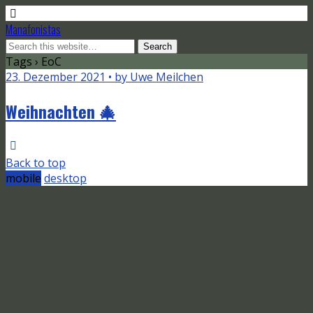
Manafonistas
Tags › EoC
23. Dezember 2021 • by Uwe Meilchen
Weihnachten 🎄
Back to top
mobile
desktop