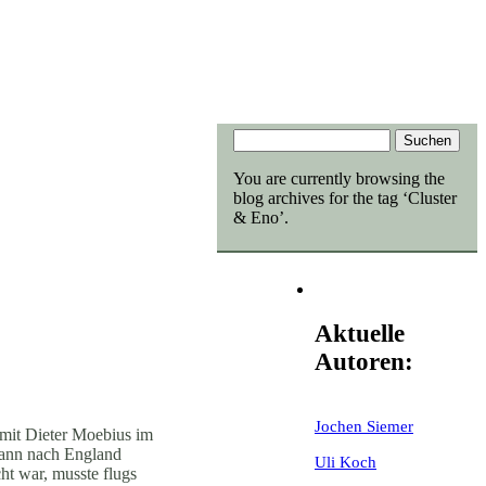
You are currently browsing the
blog archives for the tag ‘Cluster
& Eno’.
Aktuelle
Autoren:
Jochen Siemer
d mit Dieter Moebius im
dann nach England
Uli Koch
ht war, musste flugs