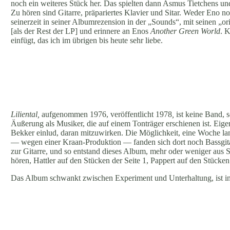
noch ein weiteres Stück her. Das spielten dann Asmus Tietchens u
Zu hören sind Gitarre, präpariertes Klavier und Sitar. Weder Eno n
seinerzeit in seiner Albumrezension in der „Sounds“, mit seinen „o
[als der Rest der LP] und erinnere an Enos
Another Green World
. 
einfügt, das ich im übrigen bis heute sehr liebe.
Liliental,
aufgenommen 1976, veröffentlicht 1978
,
ist keine Band, s
Äußerung als Musiker, die auf einem Tonträger erschienen ist. Eigen
Bekker einlud, daran mitzuwirken. Die Möglichkeit, eine Woche lan
— wegen einer Kraan-Produktion — fanden sich dort noch Bassgitar
zur Gitarre, und so entstand dieses Album, mehr oder weniger aus S
hören, Hattler auf den Stücken der Seite 1, Pappert auf den Stücken 
Das Album schwankt zwischen Experiment und Unterhaltung, ist in 