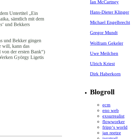
Ian McCartney
Hans-Dieter Klinger
dem Untertitel „Ein
laika, sämtlich mit dem
Michael Engelbrecht
ns‘ und Bekkers
Gregor Mundt
ens und Bekker gingen
Wolfram Gekeler
 will, kann das
 von der ersten Bank“)
Uwe Meilchen
 Werken György Ligetis
Ulrich Kriest
Dirk Haberkorn
Blogroll
ecm
eno web
exsurrealist
flowworker
fripp‘s world
jan reetze
jazztrail