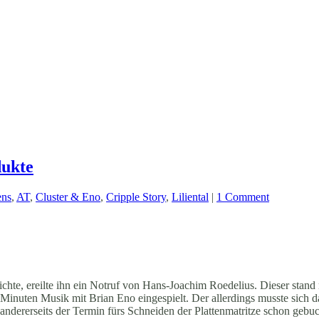
dukte
ens
,
AT
,
Cluster & Eno
,
Cripple Story
,
Liliental
|
1 Comment
lichte, ereilte ihn ein Notruf von Hans-Joachim Roedelius. Dieser stan
Minuten Musik mit Brian Eno eingespielt. Der allerdings musste sich 
ndererseits der Termin fürs Schneiden der Plattenmatritze schon gebuc