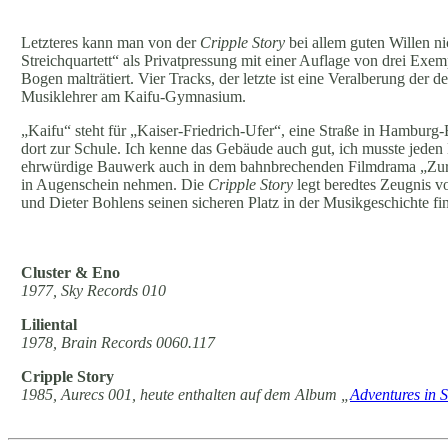
Letzteres kann man von der
Cripple Story
bei allem guten Willen n
Streichquartett“ als Privatpressung mit einer Auflage von drei Exem
Bogen malträtiert. Vier Tracks, der letzte ist eine Veralberung de
Musiklehrer am Kaifu-Gymnasium.
„Kaifu“ steht für „Kaiser-Friedrich-Ufer“, eine Straße in Hamburg
dort zur Schule. Ich kenne das Gebäude auch gut, ich musste jed
ehrwürdige Bauwerk auch in dem bahnbrechenden Filmdrama „Zur H
in Augenschein nehmen. Die
Cripple Story
legt beredtes Zeugnis v
und Dieter Bohlens seinen sicheren Platz in der Musikgeschichte fi
Cluster & Eno
1977, Sky Records 010
Liliental
1978, Brain Records 0060.117
Cripple Story
1985, Aurecs 001, heute enthalten auf dem Album „
Adventures in 