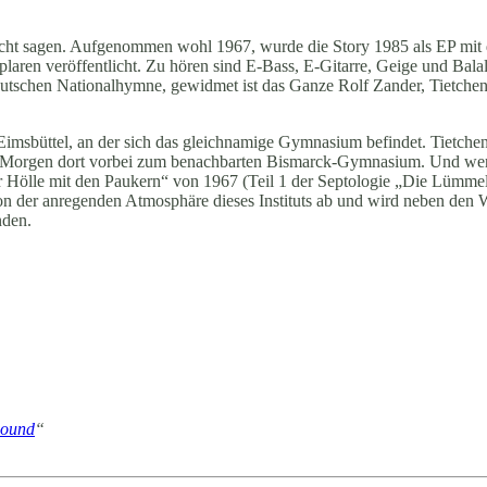
icht sagen. Aufgenommen wohl 1967, wurde die Story 1985 als EP mit 
plaren veröffentlicht. Zu hören sind E-Bass, E-Gitarre, Geige und Bala
r deutschen Nationalhymne, gewidmet ist das Ganze Rolf Zander, Tietche
-Eimsbüttel, an der sich das gleichnamige Gymnasium befindet. Tietch
en Morgen dort vorbei zum benachbarten Bismarck-Gymnasium. Und wer
ölle mit den Paukern“ von 1967 (Teil 1 der Septologie „Die Lümmel
on der anregenden Atmosphäre dieses Instituts ab und wird neben den
nden.
Sound
“