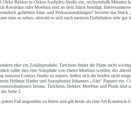
nd Okko Bekker in Okkos Audiplex-Studio ein, sechseinhalb Minuten la
och Roedelius oder Moebius sind an dem Stück beteiligt. Interessanterw
rientalisch gefärbten Sitar- und Perkussionsklängen“ beziehe das Stück 
Kann man so sehen, obwohl es sich nach meinem Dafürhalten sehr gut 
ondern eher ein Zufallsprodukt. Tietchens findet die Platte nicht wichtig,
tlich sollte dies eine Soloplatte von Dieter Moebius werden, der aller
g umsonst Connys Studio zu nutzen, ließen sich die beiden nicht entge
rist Hellmut Hattler und Saxophonist Johannes „Alto“ Pappert ein. Con
essionsituationen heraus. Tietchens, Bekker, Moebius und Plank sind a
der Seite 2.
jedem Fall angenehm zu hören und gilt heute als eine Art Krautrock-