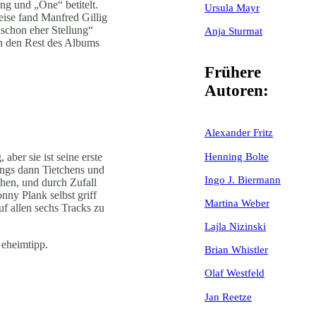
ng und „One“ betitelt.
Ursula Mayr
eise fand Manfred Gillig
„schon eher Stellung“
Anja Sturmat
in den Rest des Albums
Frühere
Autoren:
Alexander Fritz
Henning Bolte
 aber sie ist seine erste
dings dann Tietchens und
Ingo J. Biermann
hen, und durch Zufall
ny Plank selbst griff
Martina Weber
uf allen sechs Tracks zu
Lajla Nizinski
Geheimtipp.
Brian Whistler
Olaf Westfeld
Jan Reetze