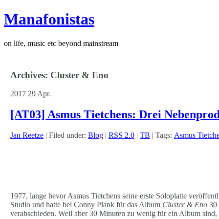
Manafonistas
on life, music etc beyond mainstream
Archives: Cluster & Eno
2017
29
Apr.
[AT03] Asmus Tietchens: Drei Nebenpro
Jan Reetze
| Filed under:
Blog
|
RSS 2.0
|
TB
| Tags:
Asmus Tietch
1977, lange bevor Asmus Tietchens seine erste Soloplatte veröffent
Studio und hatte bei Conny Plank für das Album
Cluster & Eno
30 
verabschieden. Weil aber 30 Minuten zu wenig für ein Album sind, a