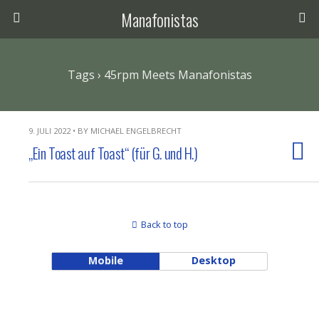
Manafonistas
Tags › 45rpm Meets Manafonistas
9. JULI 2022 • BY MICHAEL ENGELBRECHT
„Ein Toast auf Toast“ (für G. und H.)
Back to top
Mobile
Desktop