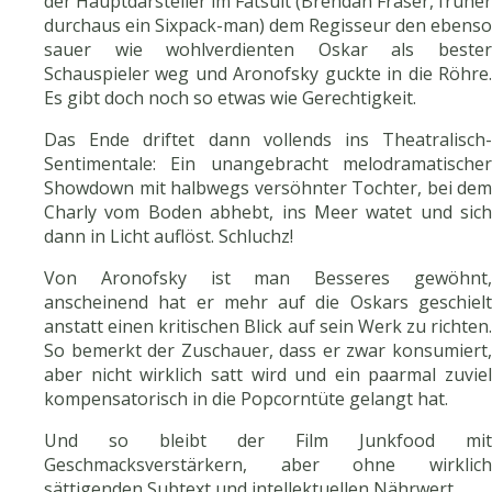
der Hauptdarsteller im Fatsuit (Brendan Fraser, früher
durchaus ein Sixpack-man) dem Regisseur den ebenso
sauer wie wohlverdienten Oskar als bester
Schauspieler weg und Aronofsky guckte in die Röhre.
Es gibt doch noch so etwas wie Gerechtigkeit.
Das Ende driftet dann vollends ins Theatralisch-
Sentimentale: Ein unangebracht melodramatischer
Showdown mit halbwegs versöhnter Tochter, bei dem
Charly vom Boden abhebt, ins Meer watet und sich
dann in Licht auflöst. Schluchz!
Von Aronofsky ist man Besseres gewöhnt,
anscheinend hat er mehr auf die Oskars geschielt
anstatt einen kritischen Blick auf sein Werk zu richten.
So bemerkt der Zuschauer, dass er zwar konsumiert,
aber nicht wirklich satt wird und ein paarmal zuviel
kompensatorisch in die Popcorntüte gelangt hat.
Und so bleibt der Film Junkfood mit
Geschmacksverstärkern, aber ohne wirklich
sättigenden Subtext und intellektuellen Nährwert.