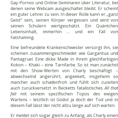
Gay-Pornos und Online-Seminaren über Literatur, bei
denen seine Webcam ausgeschaltet bleibt. Er scheint
ein guter Lehrer zu sein. In dieser Rolle kann er „ganz
Geist“ sein, seinen Körper vergessen und wird von
seinen Schülern wertgeschätzt. Ein Quäntchen
Lebensinhalt, immerhin … und ein Fall von
Fatshaming.
Eine befreundete Krankenschwester versorgt ihn, sie
scheinen zusammengeschmiedet wie Gargantua und
Pantagruel. Eine dicke Made in ihrem gleichfarbigen
Kokon – Khaki – eine Tarnfarbe. So ist man zunächst
mit den Show-Werten von Charly beschäftigt –
abwechselnd angerührt, angeekelt, insgeheim so
mancher auch schadenfroh und fühlt sich zuzeiten
auch zurückversetzt in Becketts fatalistisches
All tha
fall
mit seinem spezifischen Topos des ewigen
Wartens – letztlich ist Godot ja doch der Tod und in
diesem Fall lässt der nicht allzu lange auf sich warten.
Er meldet sich sogar gleich zu Anfang, als Charly einen