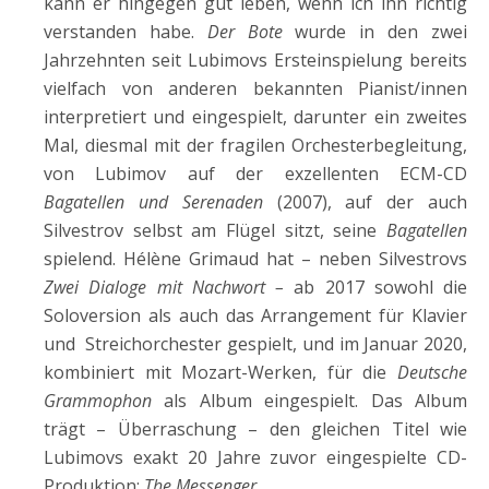
kann er hingegen gut leben, wenn ich ihn richtig
verstanden habe.
Der Bote
wurde in den zwei
Jahrzehnten seit Lubimovs Ersteinspielung bereits
vielfach von anderen bekannten Pianist/innen
interpretiert und eingespielt, darunter ein zweites
Mal, diesmal mit der fragilen Orchesterbegleitung,
von Lubimov auf der exzellenten ECM-CD
Bagatellen und Serenaden
(2007), auf der auch
Silvestrov selbst am Flügel sitzt, seine
Bagatellen
spielend. Hélène Grimaud hat – neben Silvestrovs
Zwei Dialoge mit Nachwort –
ab 2017 sowohl die
Soloversion als auch das Arrangement für Klavier
und Streichorchester gespielt, und im Januar 2020,
kombiniert mit Mozart-Werken, für die
Deutsche
Grammophon
als Album eingespielt. Das Album
trägt – Überraschung – den gleichen Titel wie
Lubimovs exakt 20 Jahre zuvor eingespielte CD-
Produktion:
The Messenger
.