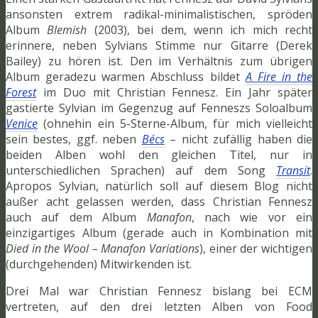
ansonsten extrem radikal-minimalistischen, spröden
Album
Blemish
(2003), bei dem, wenn ich mich recht
erinnere, neben Sylvians Stimme nur Gitarre (Derek
Bailey) zu hören ist. Den im Verhältnis zum übrigen
Album geradezu warmen Abschluss bildet
A Fire in the
Forest
im Duo mit Christian Fennesz. Ein Jahr später
gastierte Sylvian im Gegenzug auf Fenneszs Soloalbum
Venice
(ohnehin ein 5-Sterne-Album, für mich vielleicht
sein bestes, ggf. neben
Bécs
– nicht zufällig haben die
beiden Alben wohl den gleichen Titel, nur in
unterschiedlichen Sprachen) auf dem Song
Transit
.
Apropos Sylvian, natürlich soll auf diesem Blog nicht
außer acht gelassen werden, dass Christian Fennesz
auch auf dem Album
Manafon
, nach wie vor ein
einzigartiges Album (gerade auch in Kombination mit
Died in the Wool – Manafon Variations
), einer der wichtigen
(durchgehenden) Mitwirkenden ist.
Drei Mal war Christian Fennesz bislang bei ECM
vertreten, auf den drei letzten Alben von Food