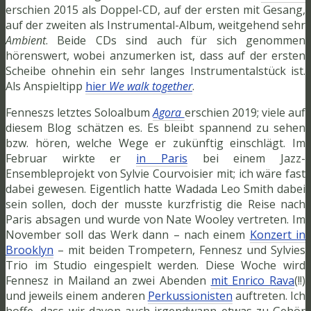
erschien 2015 als Doppel-CD, auf der ersten mit Gesang,
auf der zweiten als Instrumental-Album, weitgehend sehr
Ambient
. Beide CDs sind auch für sich genommen
hörenswert, wobei anzumerken ist, dass auf der ersten
Scheibe ohnehin ein sehr langes Instrumentalstück ist.
Als Anspieltipp
hier
We walk together
.
Fenneszs letztes Soloalbum
Agora
erschien 2019; viele auf
diesem Blog schätzen es. Es bleibt spannend zu sehen
bzw. hören, welche Wege er zukünftig einschlägt. Im
Februar wirkte er
in Paris
bei einem Jazz-
Ensembleprojekt von Sylvie Courvoisier mit; ich wäre fast
dabei gewesen. Eigentlich hatte Wadada Leo Smith dabei
sein sollen, doch der musste kurzfristig die Reise nach
Paris absagen und wurde von Nate Wooley vertreten. Im
November soll das Werk dann – nach einem
Konzert in
Brooklyn
– mit beiden Trompetern, Fennesz und Sylvies
Trio im Studio eingespielt werden. Diese Woche wird
Fennesz in Mailand an zwei Abenden
mit Enrico Rava
(!!)
und jeweils einem anderen
Perkussionisten
auftreten. Ich
hoffe, dass wir davon auch irgendwann etwas zu Gehör