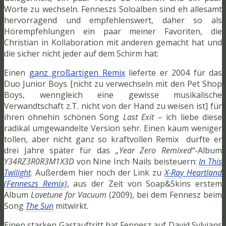
Worte zu wechseln. Fenneszs Soloalben sind eh allesamt
hervorragend und empfehlenswert, daher so als
Hörempfehlungen ein paar meiner Favoriten, die
Christian in Kollaboration mit anderen gemacht hat und
die sicher nicht jeder auf dem Schirm hat:
Einen
ganz großartigen Remix
lieferte er 2004 für das
Duo Junior Boys [nicht zu verwechseln mit den Pet Shop
Boys, wenngleich eine gewisse musikalische
Verwandtschaft z.T. nicht von der Hand zu weisen ist] für
ihren ohnehin schönen Song
Last Exit
– ich liebe diese
radikal umgewandelte Version sehr. Einen kaum weniger
tollen, aber nicht ganz so kraftvollen Remix durfte er
drei Jahre später für das
„Year Zero Remixed“
-Album
Y34RZ3R0R3M1X3D
von Nine Inch Nails beisteuern:
In This
Twilight
. Außerdem hier noch der Link zu
X-Ray Heartland
(
Fenneszs Remix)
, aus der Zeit von Soap&Skins erstem
Album
Lovetune for Vacuum
(2009), bei dem Fennesz beim
Song
The Sun
mitwirkt.
Einen starken Gastauftritt hat Fennesz auf David Sylvians