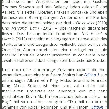
(mittlerweile im Wesentlichen ein Duo mit Gästen,
Thomas Strønen und Iain Ballamy luden zuletzt EIvind
Aarset, Nils Petter Molvær, Prakash Sontakke und eben
Fennesz ein). Beim gestrigen Wiederhören merkte ich,
dass mich die ersten beiden der drei –
Quiet Inlet
(2010)
und
Mercurial Balm
(2012) – überraschend distanziert
ließen. Das bislang letzte Food-Album
This is not a
Miracle
(2015) erscheint mir hingegen mittlerweile als das
stärkste und überzeugendste, vielleicht auch weil es als
Quasi-Trio-Album am ehesten eine durchgehende Linie
hat und Christian Fennesz präsenter ist. Vor allem in der
zweiten Hälfte sind doch einige sehr bestechende Stücke.
Und noch eine albumlange Zusammenarbeit, die hier
vermutlich kaum eine/r auf dem Schirm hat:
Edition 1
, ein
einstündiges Album von King Midas Sound & Fennesz.
King Midas Sound ist eines von zahlreichen dub-
inspirierten Projekten des ebenfalls von mir sehr
geschätzten Kevin Martin (sonst auch bekannt als „The
Bug“, mit vielen sehr, sehr guten CDs), mit den beiden
Stimmen von Roger Robinson und Kiki Hitomi.
Edition 1