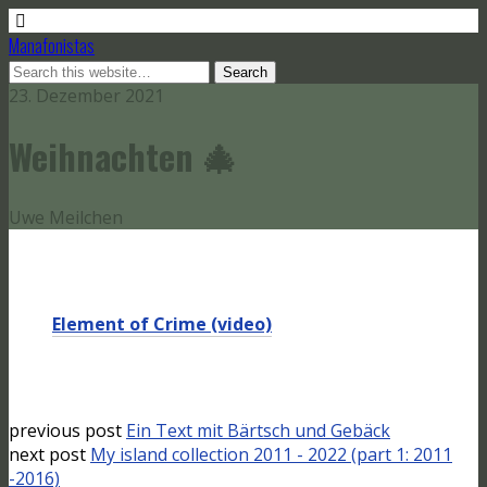
Manafonistas
23. Dezember 2021
Weihnachten 🎄
Uwe Meilchen
Element of Crime (video)
previous post
Ein Text mit Bärtsch und Gebäck
next post
My island collection 2011 - 2022 (part 1: 2011
-2016)