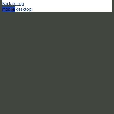
Back to top
mobile
desktop