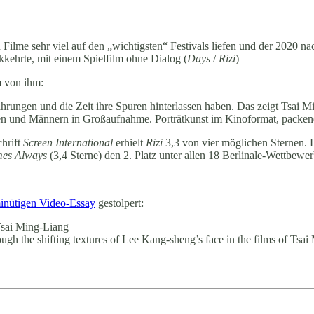
Filme sehr viel auf den „wichtigsten“ Festivals liefen und der 2020 na
kehrte, mit einem Spielfilm ohne Dialog (
Days
/
Rizi
)
 von ihm:
hrungen und die Zeit ihre Spuren hinterlassen haben. Das zeigt Tsai M
en und Männern in Großaufnahme. Porträtkunst im Kinoformat, packe
chrift
Screen International
erhielt
Rizi
3,3 von vier möglichen Sternen. 
mes Always
(3,4 Sterne) den 2. Platz unter allen 18 Berlinale-Wettbewer
minütigen Video-Essay
gestolpert:
Tsai Ming-Liang
ough the shifting textures of Lee Kang-sheng’s face in the films of Tsa