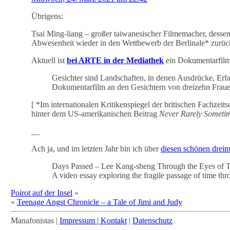
Übrigens:
Tsai Ming-liang – großer taiwanesischer Filmemacher, dessen 
Abwesenheit wieder in den Wettbewerb der Berlinale* zurück
Aktuell ist
bei ARTE in der Mediathek
ein Dokumentarfilm
Gesichter sind Landschaften, in denen Ausdrücke, Erfa
Dokumentarfilm an den Gesichtern von dreizehn Frau
[ *Im internationalen Kritikenspiegel der britischen Fachzeits
hinter dem US-amerikanischen Beitrag
Never Rarely Someti
__
Ach ja, und im letzten Jahr bin ich über
diesen schönen drei
Days Passed – Lee Kang-sheng Through the Eyes of 
A video essay exploring the fragile passage of time thr
Poirot auf der Insel
»
«
Teenage Angst Chronicle – a Tale of Jimi and Judy
Manafonistas |
Impressum | Kontakt
|
Datenschutz