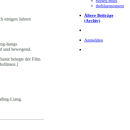
russell mills
thebluemoment
Ältere Beiträge
ch einigen Jahren
(Archiv)
Anmelden
ing-liangs
nd und bewegend.
Damit belegte der Film
bsfilmen.]
i Ming-Liang.