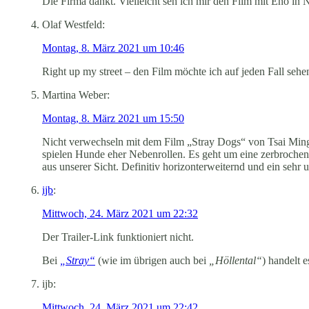
Die Firma dankt. Vielleicht seh ich mir den Film mit Eno in N
Olaf Westfeld:
Montag, 8. März 2021 um 10:46
Right up my street – den Film möchte ich auf jeden Fall seh
Martina Weber:
Montag, 8. März 2021 um 15:50
Nicht verwechseln mit dem Film „Stray Dogs“ von Tsai Ming-
spielen Hunde eher Nebenrollen. Es geht um eine zerbrochene
aus unserer Sicht. Definitiv horizonterweiternd und ein seh
ijb
:
Mittwoch, 24. März 2021 um 22:32
Der Trailer-Link funktioniert nicht.
Bei
„Stray“
(wie im übrigen auch bei
„Höllental“
) handelt 
ijb:
Mittwoch, 24. März 2021 um 22:42