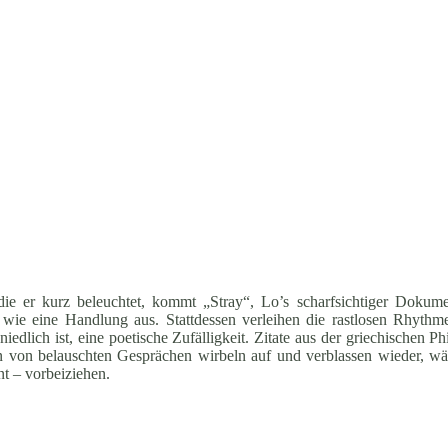
ie er kurz beleuchtet, kommt „Stray“, Lo’s scharfsichtiger Dokume
wie eine Handlung aus. Stattdessen verleihen die rastlosen Rhythm
iedlich ist, eine poetische Zufälligkeit. Zitate aus der griechischen P
n von belauschten Gesprächen wirbeln auf und verblassen wieder, w
nt – vorbeiziehen.