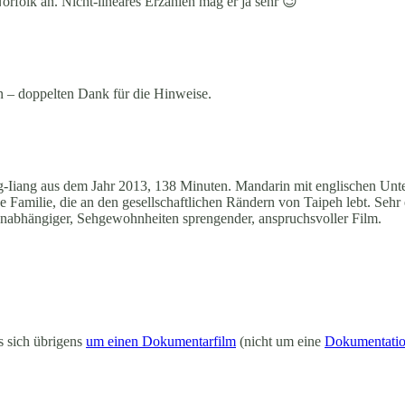
orfolk an. Nicht-lineares Erzählen mag er ja sehr 😉
en – doppelten Dank für die Hinweise.
Iiang aus dem Jahr 2013, 138 Minuten. Mandarin mit englischen Unter
 Familie, die an den gesellschaftlichen Rändern von Taipeh lebt. Sehr
r unabhängiger, Sehgewohnheiten sprengender, anspruchsvoller Film.
es sich übrigens
um einen Dokumentarfilm
(nicht um eine
Dokumentati