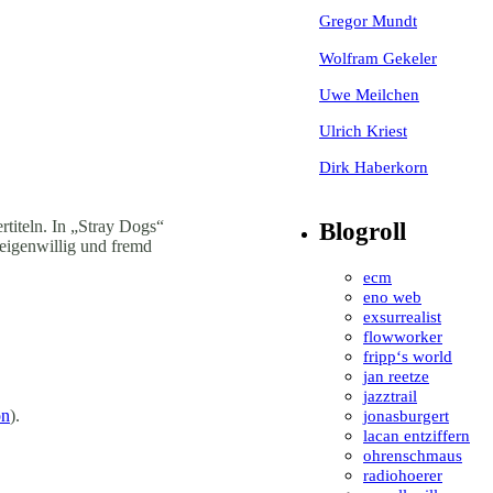
Gregor Mundt
Wolfram Gekeler
Uwe Meilchen
Ulrich Kriest
Dirk Haberkorn
titeln. In „Stray Dogs“
Blogroll
 eigenwillig und fremd
ecm
eno web
exsurrealist
flowworker
fripp‘s world
jan reetze
jazztrail
jonasburgert
on
).
lacan entziffern
ohrenschmaus
radiohoerer