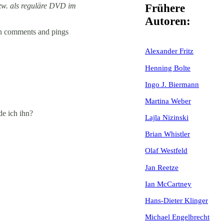
zw. als reguläre DVD im
Frühere
Autoren:
h comments and pings
Alexander Fritz
Henning Bolte
Ingo J. Biermann
Martina Weber
de ich ihn?
Lajla Nizinski
Brian Whistler
Olaf Westfeld
Jan Reetze
Ian McCartney
Hans-Dieter Klinger
Michael Engelbrecht