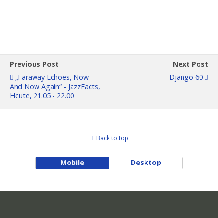
Previous Post
Next Post
„Faraway Echoes, Now
Django 60
And Now Again“ - JazzFacts,
Heute, 21.05 - 22.00
Back to top
Mobile
Desktop