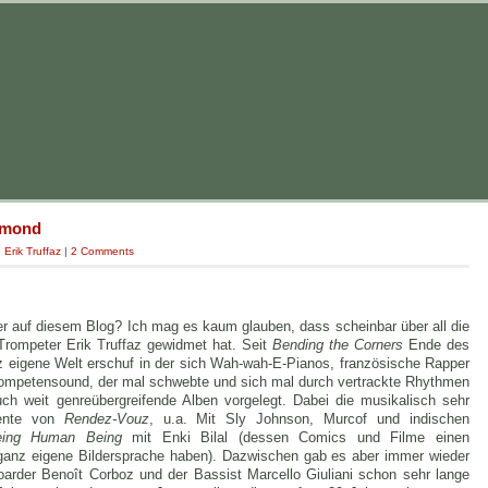
tmond
:
Erik Truffaz
|
2 Comments
ier auf diesem Blog? Ich mag es kaum glauben, dass scheinbar über all die
Trompeter Erik Truffaz gewidmet hat. Seit
Bending the Corners
Ende des
z eigene Welt erschuf in der sich Wah-wah-E-Pianos, französische Rapper
rompetensound, der mal schwebte und sich mal durch vertrackte Rhythmen
auch weit genreübergreifende Alben vorgelegt. Dabei die musikalisch sehr
mente von
Rendez-Vouz
, u.a. Mit Sly Johnson, Murcof und indischen
eing Human Being
mit Enki Bilal (dessen Comics und Filme einen
ganz eigene Bildersprache haben). Dazwischen gab es aber immer wieder
oarder Benoît Corboz und der Bassist Marcello Giuliani schon sehr lange