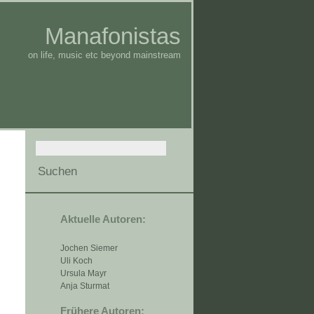
Manafonistas
on life, music etc beyond mainstream
Aktuelle Autoren:
Jochen Siemer
Uli Koch
Ursula Mayr
Anja Sturmat
Frühere Autoren: