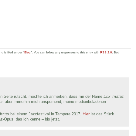
 is filed under "
Blog
". You can follow any responses to this entry with
RSS 2.0
. Both
en Seite rutscht, möchte ich anmerken, dass mir der Name
Erik Truffaz
ar, aber immerhin mich anspornend, meine medienbeladenen
ftritts bei einem Jazzfestival in Tampere 2017.
Hier
ist das Stück
az-Opus, das ich kenne – bis jetzt.