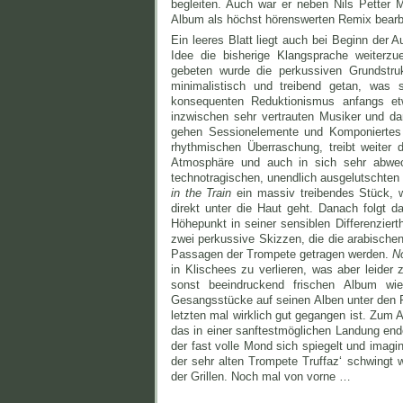
begleiten. Auch war er neben Nils Petter 
Album als höchst hörenswerten Remix bearb
Ein leeres Blatt liegt auch bei Beginn de
Idee die bisherige Klangsprache weiterz
gebeten wurde die perkussiven Grundstru
minimalistisch und treibend getan, was 
konsequenten Reduktionismus anfangs et
inzwischen sehr vertrauten Musiker und d
gehen Sessionelemente und Komponiertes 
rhythmischen Überraschung, treibt weiter
Atmosphäre und auch in sich sehr abwe
technotragischen, unendlich ausgelutschten F
in the Train
ein massiv treibendes Stück, w
direkt unter die Haut geht. Danach folgt d
Höhepunkt in seiner sensiblen Differenziert
zwei perkussive Skizzen, die die arabischen
Passagen der Trompete getragen werden.
N
in Klischees zu verlieren, was aber leide
sonst beeindruckend frischen Album wi
Gesangsstücke auf seinen Alben unter den 
letzten mal wirklich gut gegangen ist. Zum 
das in einer sanftestmöglichen Landung end
der fast volle Mond sich spiegelt und imagi
der sehr alten Trompete Truffaz‘ schwingt
der Grillen. Noch mal von vorne …