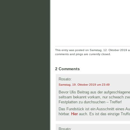
This entry was posted on Samstag, 12. Oktober 2019 and
comments and pings are currently closed.
2 Comments
Rosato:
Samstag, 19. Oktober 2019 um 23:49
Bevor Ulis Beitrag aus der aufgeschlagen
seltsam bekannt vorkam, nur schwach zw
Festplatten zu durchsuchen – Treffer!
Das Fundstück ist ein Ausschnitt eines Au
hörbar.
Hier
auch. Es ist das einzige Truff
Rosato: