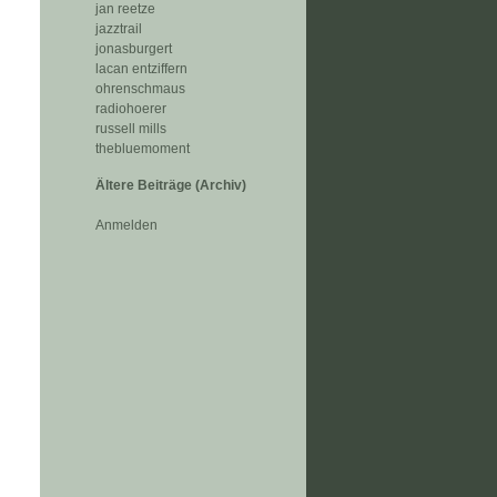
jan reetze
jazztrail
jonasburgert
lacan entziffern
ohrenschmaus
radiohoerer
russell mills
thebluemoment
Ältere Beiträge (Archiv)
Anmelden