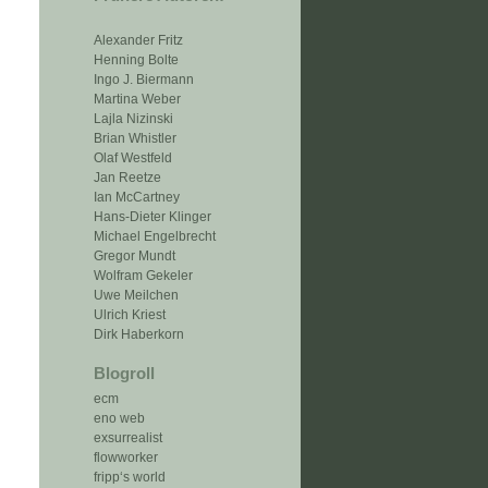
Alexander Fritz
Henning Bolte
Ingo J. Biermann
Martina Weber
Lajla Nizinski
Brian Whistler
Olaf Westfeld
Jan Reetze
Ian McCartney
Hans-Dieter Klinger
Michael Engelbrecht
Gregor Mundt
Wolfram Gekeler
Uwe Meilchen
Ulrich Kriest
Dirk Haberkorn
Blogroll
ecm
eno web
exsurrealist
flowworker
fripp‘s world