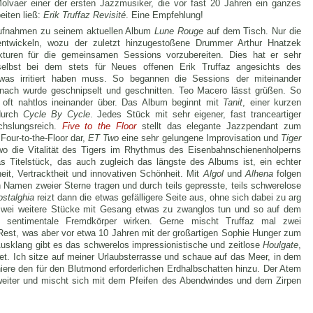
Molvaer einer der ersten Jazzmusiker, die vor fast 20 Jahren ein ganzes
eiten ließ:
Erik Truffaz Revisité
. Eine Empfehlung!
r Aufnahmen zu seinem aktuellen Album
Lune Rouge
auf dem Tisch. Nur die
uentwickeln, wozu der zuletzt hinzugestoßene Drummer Arthur Hnatzek
kturen für die gemeinsamen Sessions vorzubereiten. Dies hat er sehr
selbst bei dem stets für Neues offenen Erik Truffaz angesichts des
was irritiert haben muss. So begannen die Sessions der miteinander
anach wurde geschnipselt und geschnitten. Teo Macero lässt grüßen. So
oft nahtlos ineinander über. Das Album beginnt mit
Tanit
, einer kurzen
 durch
Cycle By Cycle
. Jedes Stück mit sehr eigener, fast tranceartiger
chslungsreich.
Five to the Floor
stellt das elegante Jazzpendant zum
our-to-the-Floor dar,
ET Two
eine sehr gelungene Improvisation und
Tiger
o die Vitalität des Tigers im Rhythmus des Eisenbahnschienenholperns
as Titelstück, das auch zugleich das längste des Albums ist, ein echter
heit, Vertracktheit und innovativen Schönheit. Mit
Algol
und
Alhena
folgen
 Namen zweier Sterne tragen und durch teils gepresste, teils schwerelose
ostalghia
reizt dann die etwas gefälligere Seite aus, ohne sich dabei zu arg
r zwei weitere Stücke mit Gesang etwas zu zwanglos tun und so auf dem
e sentimentale Fremdkörper wirken. Gerne mischt Truffaz mal zwei
Rest, was aber vor etwa 10 Jahren mit der großartigen Sophie Hunger zum
Ausklang gibt es das schwerelos impressionistische und zeitlose
Houlgate
,
et. Ich sitze auf meiner Urlaubsterrasse und schaue auf das Meer, in dem
niere den für den Blutmond erforderlichen Erdhalbschatten hinzu. Der Atem
 weiter und mischt sich mit dem Pfeifen des Abendwindes und dem Zirpen