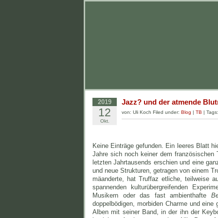
Jazz? und der atmende Blu
2019
12
von: Uli Koch Filed under:
Blog
|
TB
| Tags
Okt.
Keine Einträge gefunden. Ein leeres Blatt h
Jahre sich noch keiner dem französischen 
letzten Jahrtausends erschien und eine gan
und neue Strukturen, getragen von einem T
mäanderte, hat Truffaz etliche, teilweise 
spannenden kulturübergreifenden Experi
Musikern oder das fast ambienthafte
B
doppelbödigen, morbiden Charme und eine 
Alben mit seiner Band, in der ihn der Keyb