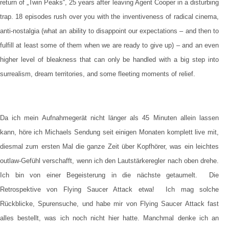
return of „Twin Peaks“, 25 years after leaving Agent Cooper in a disturbing
trap. 18 episodes rush over you with the inventiveness of radical cinema,
anti-nostalgia (what an ability to disappoint our expectations – and then to
fulfill at least some of them when we are ready to give up) – and an even
higher level of bleakness that can only be handled with a big step into
surrealism, dream territories, and some fleeting moments of relief.
Da ich mein Aufnahmegerät nicht länger als 45 Minuten allein lassen
kann, höre ich Michaels Sendung seit einigen Monaten komplett live mit,
diesmal zum ersten Mal die ganze Zeit über Kopfhörer, was ein leichtes
outlaw-Gefühl verschafft, wenn ich den Lautstärkeregler nach oben drehe.
Ich bin von einer Begeisterung in die nächste getaumelt.
Die
Retrospektive von Flying Saucer Attack etwa!
Ich mag solche
Rückblicke, Spurensuche, und habe mir von Flying Saucer Attack fast
alles bestellt, was ich noch nicht hier hatte. Manchmal denke ich an