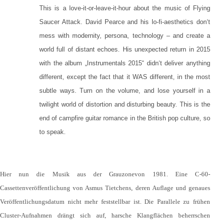
This is a love-it-or-leave-it-hour about the music of Flying
Saucer Attack. David Pearce and his lo-fi-aesthetics don‘t
mess with modernity, persona, technology – and create a
world full of distant echoes. His unexpected return in 2015
with the album „Instrumentals 2015“ didn‘t deliver anything
different, except the fact that it WAS different, in the most
subtle ways. Turn on the volume, and lose yourself in a
twilight world of distortion and disturbing beauty. This is the
end of campfire guitar romance in the British pop culture, so
to speak.
Hier nun die
Musik aus der Grauzone
von 1981. Eine C-60-
Cassettenveröffentlichung von Asmus Tietchens, deren Auflage und genaues
Veröffentlichungsdatum nicht mehr feststellbar ist.
Die Parallele zu frühen
Cluster-Aufnahmen drängt sich auf, harsche Klangflächen beherrschen