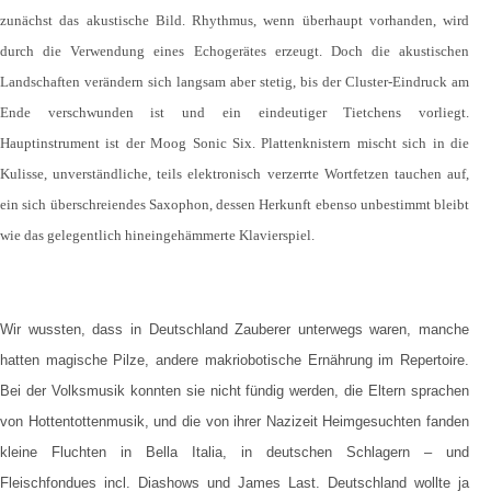
zunächst das akustische Bild. Rhythmus, wenn überhaupt vorhanden, wird
durch die Verwendung eines Echogerätes erzeugt. Doch die akustischen
Landschaften verändern sich langsam aber stetig, bis der Cluster-Eindruck am
Ende verschwunden ist und ein eindeutiger Tietchens vorliegt.
Hauptinstrument ist der Moog Sonic Six. Plattenknistern mischt sich in die
Kulisse, unverständliche, teils elektronisch verzerrte Wortfetzen tauchen auf,
ein sich überschreiendes Saxophon, dessen Herkunft ebenso unbestimmt bleibt
wie das gelegentlich hineingehämmerte Klavierspiel.
Wir wussten, dass in Deutschland Zauberer unterwegs waren, manche
hatten magische Pilze, andere makriobotische Ernährung im Repertoire.
Bei der Volksmusik konnten sie nicht fündig werden, die Eltern sprachen
von Hottentottenmusik, und die von ihrer Nazizeit Heimgesuchten fanden
kleine Fluchten in Bella Italia, in deutschen Schlagern – und
Fleischfondues incl. Diashows und James Last. Deutschland wollte ja