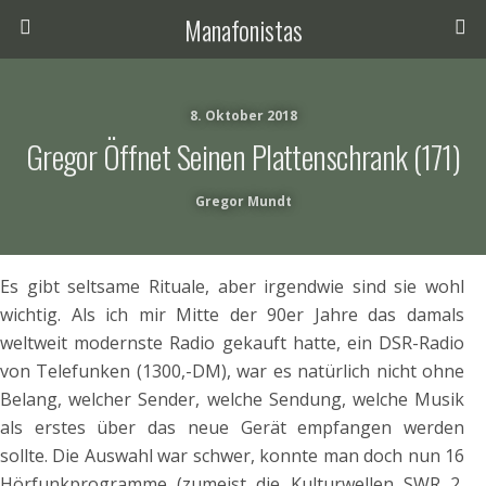
Manafonistas
8. Oktober 2018
Gregor Öffnet Seinen Plattenschrank (171)
Gregor Mundt
Es gibt seltsame Rituale, aber irgendwie sind sie wohl
wichtig. Als ich mir Mitte der 90er Jahre das damals
weltweit modernste Radio gekauft hatte, ein DSR-Radio
von Telefunken (1300,-DM), war es natürlich nicht ohne
Belang, welcher Sender, welche Sendung, welche Musik
als erstes über das neue Gerät empfangen werden
sollte. Die Auswahl war schwer, konnte man doch nun 16
Hörfunkprogramme (zumeist die Kulturwellen SWR 2,