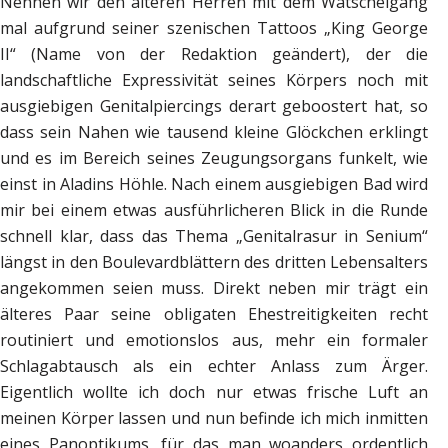
Nennen wir den älteren Herren mit dem Watschelgang
mal aufgrund seiner szenischen Tattoos „King George
II“ (Name von der Redaktion geändert), der die
landschaftliche Expressivität seines Körpers noch mit
ausgiebigen Genitalpiercings derart geboostert hat, so
dass sein Nahen wie tausend kleine Glöckchen erklingt
und es im Bereich seines Zeugungsorgans funkelt, wie
einst in Aladins Höhle. Nach einem ausgiebigen Bad wird
mir bei einem etwas ausführlicheren Blick in die Runde
schnell klar, dass das Thema „Genitalrasur in Senium“
längst in den Boulevardblättern des dritten Lebensalters
angekommen seien muss. Direkt neben mir trägt ein
älteres Paar seine obligaten Ehestreitigkeiten recht
routiniert und emotionslos aus, mehr ein formaler
Schlagabtausch als ein echter Anlass zum Ärger.
Eigentlich wollte ich doch nur etwas frische Luft an
meinen Körper lassen und nun befinde ich mich inmitten
eines Panoptikums, für das man woanders ordentlich