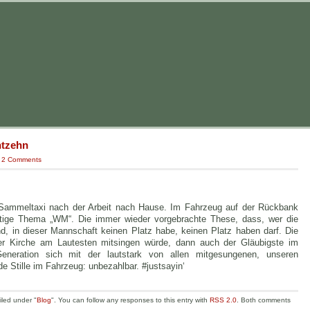
tzehn
|
2 Comments
 Sammeltaxi nach der Arbeit nach Hause. Im Fahrzeug auf der Rückbank
wärtige Thema „WM“. Die immer wieder vorgebrachte These, dass, wer die
d, in dieser Mannschaft keinen Platz habe, keinen Platz haben darf. Die
er Kirche am Lautesten mitsingen würde, dann auch der Gläubigste im
Generation sich mit der lautstark von allen mitgesungenen, unseren
 Stille im Fahrzeug: unbezahlbar. #justsayin‘
iled under "
Blog
". You can follow any responses to this entry with
RSS 2.0
. Both comments