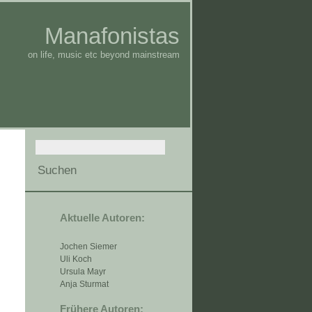
Manafonistas
on life, music etc beyond mainstream
Aktuelle Autoren:
Jochen Siemer
Uli Koch
Ursula Mayr
Anja Sturmat
Frühere Autoren: