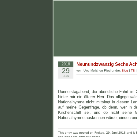
Neunundzwanzig Sechs Ach
2018
29
von: Uwe Meilchen Filed under:
Blog
|
TB
Juni
Donnerstagabend, die abendliche Fahrt im
hinter mir ein älterer Herr. Das allgegen
Nationalhymne nicht mitsingt in diesem Lan
auf meine Gegenfrage, ob denn, wer in d
Kirchenschiff sei, und ob nicht seine 
Nationalhymne auskennen würde, einsetzende
This entry was posted on Freitag, 29. Juni 2018 and is f
and pings are currently closed.