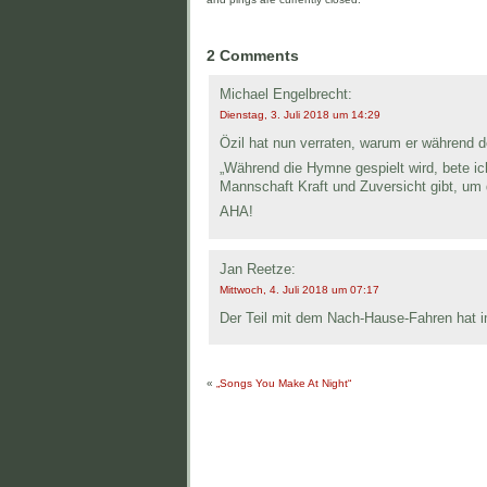
2 Comments
Michael Engelbrecht:
Dienstag, 3. Juli 2018 um 14:29
Özil hat nun verraten, warum er während d
„Während die Hymne gespielt wird, bete ic
Mannschaft Kraft und Zuversicht gibt, um 
AHA!
Jan Reetze:
Mittwoch, 4. Juli 2018 um 07:17
Der Teil mit dem Nach-Hause-Fahren hat im
«
„Songs You Make At Night“