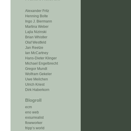
Alexander Fritz
Henning Bolte
Ingo J. Biermann
Martina Weber
Lajla Nizinski
Brian Whistler
Olaf Westfeld
Jan Reetze
Ian McCartney
Hans-Dieter Klinger
Michael Engelbrecht
Gregor Mundt
Wolfram Gekeler
Uwe Meilchen
Ulrich Kriest
Dirk Haberkorn
Blogroll
ecm
eno web
exsurrealist
flowworker
fripp‘s world