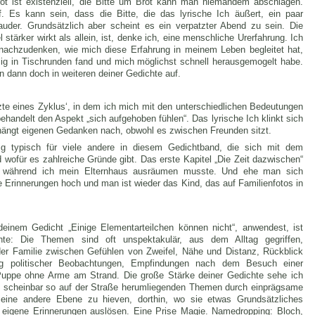
t ist existenziell, die Bitte um Brot kann man niemandem abschlagen.
. Es kann sein, dass die Bitte, die das lyrische Ich äußert, ein paar
lauder. Grundsätzlich aber scheint es ein verpatzter Abend zu sein. Die
 stärker wirkt als allein, ist, denke ich, eine menschliche Urerfahrung. Ich
r nachzudenken, wie mich diese Erfahrung in meinem Leben begleitet hat,
llig in Tischrunden fand und mich möglichst schnell herausgemogelt habe.
 dann doch in weiteren deiner Gedichte auf.
tzte eines Zyklus‘, in dem ich mich mit den unterschiedlichen Bedeutungen
handelt den Aspekt „sich aufgehoben fühlen“. Das lyrische Ich klinkt sich
ängt eigenen Gedanken nach, obwohl es zwischen Freunden sitzt.
llig typisch für viele andere in diesem Gedichtband, die sich mit dem
wofür es zahlreiche Gründe gibt. Das erste Kapitel „Die Zeit dazwischen“
, während ich mein Elternhaus ausräumen musste. Und ehe man sich
 Erinnerungen hoch und man ist wieder das Kind, das auf Familienfotos in
deinem Gedicht „Einige Elementarteilchen können nicht“, anwendest, ist
te: Die Themen sind oft unspektakulär, aus dem Alltag gegriffen,
er Familie zwischen Gefühlen von Zweifel, Nähe und Distanz, Rückblick
ng politischer Beobachtungen, Empfindungen nach dem Besuch einer
 Puppe ohne Arme am Strand. Die große Stärke deiner Gedichte sehe ich
ese scheinbar so auf der Straße herumliegenden Themen durch einprägsame
eine andere Ebene zu hieven, dorthin, wo sie etwas Grundsätzliches
igene Erinnerungen auslösen. Eine Prise Magie. Namedropping: Bloch,