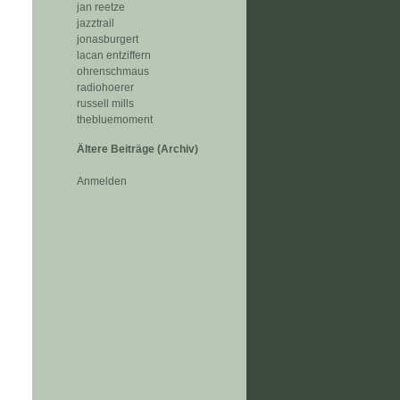
jan reetze
jazztrail
jonasburgert
lacan entziffern
ohrenschmaus
radiohoerer
russell mills
thebluemoment
Ältere Beiträge (Archiv)
Anmelden