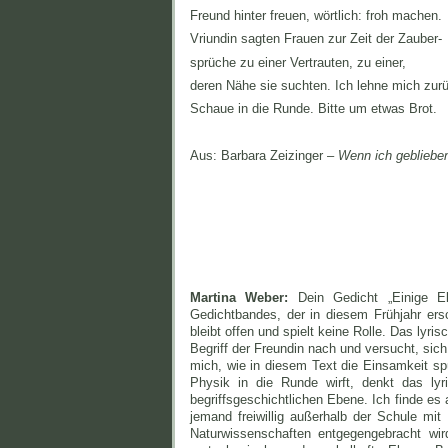
Freund hinter freuen, wörtlich: froh machen.
Vriundin sagten Frauen zur Zeit der Zauber-
sprüche zu einer Vertrauten, zu einer,
deren Nähe sie suchten. Ich lehne mich zur
Schaue in die Runde. Bitte um etwas Brot.
Aus: Barbara Zeizinger –
Wenn ich gebliebe
Martina Weber:
Dein Gedicht „Einige Ele
Gedichtbandes, der in diesem Frühjahr er
bleibt offen und spielt keine Rolle. Das lyri
Begriff der Freundin nach und versucht, sich
mich, wie in diesem Text die Einsamkeit sp
Physik in die Runde wirft, denkt das ly
begriffsgeschichtlichen Ebene. Ich finde es 
jemand freiwillig außerhalb der Schule mi
Naturwissenschaften entgegengebracht wir