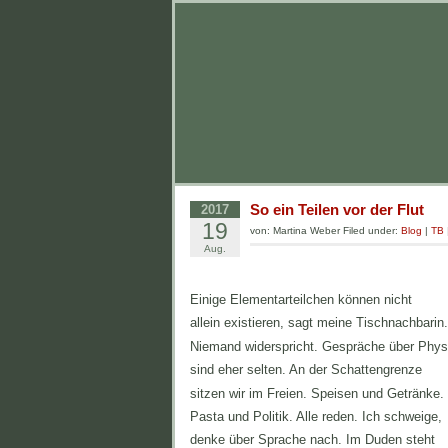
So ein Teilen vor der Flut
2017
19
von: Martina Weber Filed under:
Blog
|
TB
Aug.
Einige Elementarteilchen können nicht
allein existieren, sagt meine Tischnachbarin.
Niemand widerspricht. Gespräche über Phys
sind eher selten. An der Schattengrenze
sitzen wir im Freien. Speisen und Getränke.
Pasta und Politik. Alle reden. Ich schweige,
denke über Sprache nach. Im Duden steht