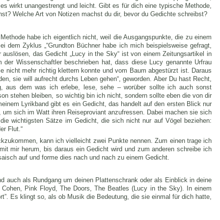
es wirkt unangestrengt und leicht. Gibt es für dich eine typische Methode,
st? Welche Art von Notizen machst du dir, bevor du Gedichte schreibst?
 Methode habe ich eigentlich nicht, weil die Ausgangspunkte, die zu einem
Bei dem Zyklus „“Grundton Büchner habe ich mich beispielsweise gefragt,
 auslösen, das Gedicht „Lucy in the Sky“ ist von einem Zeitungsartikel in
em der Wissenschaftler beschrieben hat, dass diese Lucy genannte Urfrau
sie nicht mehr richtig klettern konnte und vom Baum abgestürzt ist. Daraus
eden, sie will aufrecht durchs Leben gehen“, geworden. Aber Du hast Recht,
 aus dem was ich erlebe, lese, sehe – worüber sollte ich auch sonst
son stehen bleiben, so wichtig bin ich nicht, sondern sollte eben die von dir
inem Lyrikband gibt es ein Gedicht, das handelt auf den ersten Blick nur
, um sich im Watt ihren Reiseproviant anzufressen. Dabei machen sie sich
die wichtigsten Sätze im Gedicht, die sich nicht nur auf Vögel beziehen:
er Flut.“
kzukommen, kann ich vielleicht zwei Punkte nennen. Zum einen trage ich
mit mir herum, bis daraus ein Gedicht wird und zum anderen schreibe ich
osaisch auf und forme dies nach und nach zu einem Gedicht.
nd auch als Rundgang um deinen Plattenschrank oder als Einblick in deine
d Cohen, Pink Floyd, The Doors, The Beatles (Lucy in the Sky). In einem
t”. Es klingt so, als ob Musik die Bedeutung, die sie einmal für dich hatte,