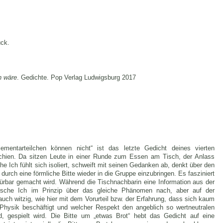
ück.
n wäre
. Gedichte. Pop Verlag Ludwigsburg 2017
mentarteilchen können nicht“ ist das letzte Gedicht deines vierten
schien. Da sitzen Leute in einer Runde zum Essen am Tisch, der Anlass
sche Ich fühlt sich isoliert, schweift mit seinen Gedanken ab, denkt über den
 durch eine förmliche Bitte wieder in die Gruppe einzubringen. Es fasziniert
ürbar gemacht wird. Während die Tischnachbarin eine Information aus der
rische Ich im Prinzip über das gleiche Phänomen nach, aber auf der
auch witzig, wie hier mit dem Vorurteil bzw. der Erfahrung, dass sich kaum
t Physik beschäftigt und welcher Respekt den angeblich so wertneutralen
d, gespielt wird. Die Bitte um „etwas Brot“ hebt das Gedicht auf eine