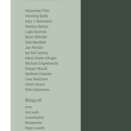
Alexander Fritz
Henning Bolte
Ingo J. Biermann
Martina Weber
Lajla Nizinski
Brian Whistler
Olaf Westfeld
Jan Reetze
Ian McCartney
Hans-Dieter Klinger
Michael Engelbrecht
Gregor Mundt
Wolfram Gekeler
Uwe Meilchen
Ulrich Kriest
Dirk Haberkorn
Blogroll
ecm
eno web
exsurrealist
flowworker
fripp‘s world