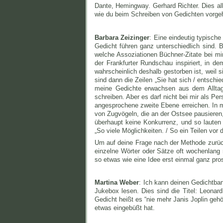
Dante, Hemingway. Gerhard Richter. Dies all
wie du beim Schreiben von Gedichten vorgeh
Barbara Zeizinger
: Eine eindeutig typische
Gedicht führen ganz unterschiedlich sind. 
welche Assoziationen Büchner-Zitate bei mir
der Frankfurter Rundschau inspiriert, in d
wahrscheinlich deshalb gestorben ist, weil 
sind dann die Zeilen „Sie hat sich / entschi
meine Gedichte erwachsen aus dem Alltag,
schreiben. Aber es darf nicht bei mir als Per
angesprochene zweite Ebene erreichen. In me
von Zugvögeln, die an der Ostsee pausieren
überhaupt keine Konkurrenz, und so lauten 
„So viele Möglichkeiten. / So ein Teilen vor d
Um auf deine Frage nach der Methode zurüc
einzelne Wörter oder Sätze oft wochenlang 
so etwas wie eine Idee erst einmal ganz pr
Martina Weber
: Ich kann deinen Gedichtba
Jukebox lesen. Dies sind die Titel: Leonar
Gedicht heißt es “nie mehr Janis Joplin gehör
etwas eingebüßt hat.