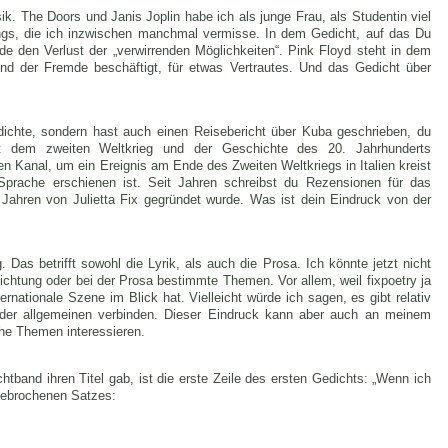
ik. The Doors und Janis Joplin habe ich als junge Frau, als Studentin viel
ongs, die ich inzwischen manchmal vermisse. In dem Gedicht, auf das Du
ade den Verlust der „verwirrenden Möglichkeiten“. Pink Floyd steht in dem
 und der Fremde beschäftigt, für etwas Vertrautes. Und das Gedicht über
dichte, sondern hast auch einen Reisebericht über Kuba geschrieben, du
mit dem zweiten Weltkrieg und der Geschichte des 20. Jahrhunderts
 Kanal, um ein Ereignis am Ende des Zweiten Weltkriegs in Italien kreist
 Sprache erschienen ist. Seit Jahren schreibst du Rezensionen für das
n Jahren von Julietta Fix gegründet wurde. Was ist dein Eindruck von der
ig. Das betrifft sowohl die Lyrik, als auch die Prosa. Ich könnte jetzt nicht
Richtung oder bei der Prosa bestimmte Themen. Vor allem, weil fixpoetry ja
ernationale Szene im Blick hat. Vielleicht würde ich sagen, es gibt relativ
 der allgemeinen verbinden. Dieser Eindruck kann aber auch an meinem
che Themen interessieren.
chtband ihren Titel gab, ist die erste Zeile des ersten Gedichts: „Wenn ich
bgebrochenen Satzes: