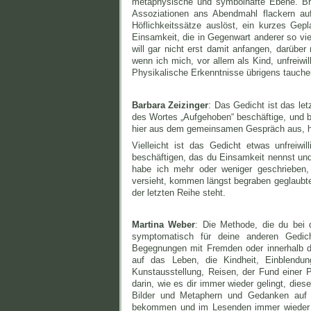
metaphysische und symbolhafte Ebene. Bro
Assoziationen ans Abendmahl flackern auf
Höflichkeitssätze auslöst, ein kurzes Gep
Einsamkeit, die in Gegenwart anderer so viel
will gar nicht erst damit anfangen, darübe
wenn ich mich, vor allem als Kind, unfreiwi
Physikalische Erkenntnisse übrigens tauchen
Barbara Zeizinger
: Das Gedicht ist das le
des Wortes „Aufgehoben“ beschäftige, und be
hier aus dem gemeinsamen Gespräch aus, h
Vielleicht ist das Gedicht etwas unfreiwi
beschäftigen, das du Einsamkeit nennst und 
habe ich mehr oder weniger geschrieben
versieht, kommen längst begraben geglaubte
der letzten Reihe steht.
Martina Weber
: Die Methode, die du bei 
symptomatisch für deine anderen Gedich
Begegnungen mit Fremden oder innerhalb d
auf das Leben, die Kindheit, Einblendu
Kunstausstellung, Reisen, der Fund einer
darin, wie es dir immer wieder gelingt, di
Bilder und Metaphern und Gedanken auf 
bekommen und im Lesenden immer wieder e