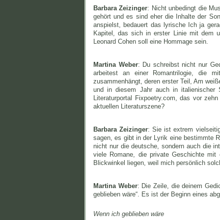
Barbara Zeizinger
: Nicht unbedingt die Mus
gehört und es sind eher die Inhalte der S
anspielst, bedauert das lyrische Ich ja ger
Kapitel, das sich in erster Linie mit dem
Leonard Cohen soll eine Hommage sein.
Martina Weber
: Du schreibst nicht nur Ge
arbeitest an einer Romantrilogie, die 
zusammenhängt, deren erster Teil, Am weißen
und in diesem Jahr auch in italienischer
Literaturportal Fixpoetry.com, das vor zeh
aktuellen Literaturszene?
Barbara Zeizinger
: Sie ist extrem vielseit
sagen, es gibt in der Lyrik eine bestimmte 
nicht nur die deutsche, sondern auch die int
viele Romane, die private Geschichte mit
Blickwinkel liegen, weil mich persönlich sol
Martina Weber
: Die Zeile, die deinem Gedi
geblieben wäre“. Es ist der Beginn eines a
Wenn ich geblieben wäre