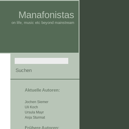
Manafonistas
on life, music etc beyond mainstream
Aktuelle Autoren:
Jochen Siemer
Uli Koch
Ursula Mayr
Anja Sturmat
Frühere Autoren: