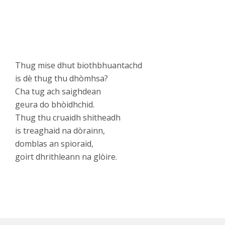
Thug mise dhut biothbhuantachd
is dè thug thu dhòmhsa?
Cha tug ach saighdean
geura do bhòidhchid.
Thug thu cruaidh shitheadh
is treaghaid na dòrainn,
domblas an spioraid,
goirt dhrithleann na glòire.