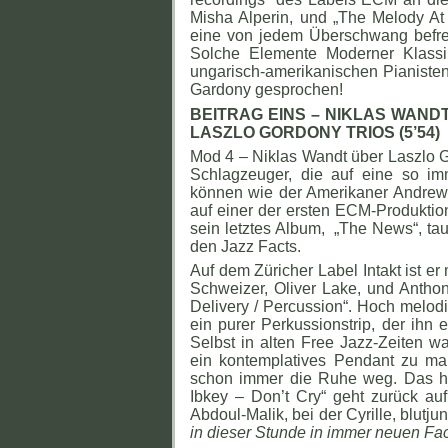
Misha Alperin, und „The Melody At 
eine von jedem Überschwang befrei
Solche Elemente Moderner Klassi
ungarisch-amerikanischen Pianisten
Gardony gesprochen!
BEITRAG EINS – NIKLAS WAN
LASZLO GORDONY TRIOS (5’54)
Mod 4 – Niklas Wandt über Laszlo G
Schlagzeuger, die auf eine so im
können wie der Amerikaner Andrew C
auf einer der ersten ECM-Produktio
sein letztes Album, „The News“, tau
den Jazz Facts.
Auf dem Züricher Label Intakt ist er
Schweizer, Oliver Lake, und Anthon
Delivery / Percussion“. Hoch melodi
ein purer Perkussionstrip, der ihn
Selbst in alten Free Jazz-Zeiten wa
ein kontemplatives Pendant zu ma
schon immer die Ruhe weg. Das h
Ibkey – Don’t Cry“ geht zurück a
Abdoul-Malik, bei der Cyrille, blutju
in dieser Stunde in immer neuen Fa