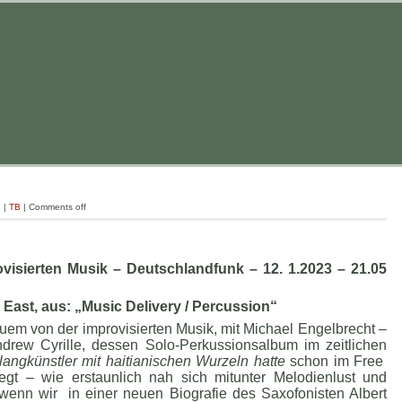
g
|
TB
|
Comments off
visierten Musik – Deutschlandfunk – 12. 1.2023 – 21.05
 East, aus: „Music Delivery / Percussion“
em von der improvisierten Musik, mit Michael Engelbrecht –
rew Cyrille, dessen Solo-Perkussionsalbum im zeitlichen
langkünstler mit haitianischen Wurzeln hatte
schon im Free
legt – wie erstaunlich nah sich mitunter Melodienlust und
wenn wir in einer neuen Biografie des Saxofonisten Albert