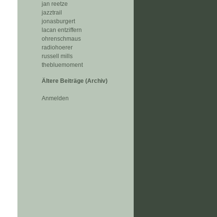
jan reetze
jazztrail
jonasburgert
lacan entziffern
ohrenschmaus
radiohoerer
russell mills
thebluemoment
Ältere Beiträge (Archiv)
Anmelden