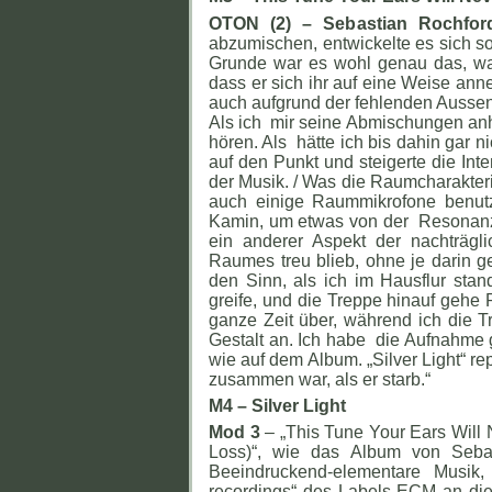
OTON (2) – Sebastian Rochfor
abzumischen, entwickelte es sich s
Grunde war es wohl genau das, was 
dass er sich ihr auf eine Weise anne
auch aufgrund der fehlenden Aussena
Als ich mir seine Abmischungen anhö
hören. Als hätte ich bis dahin gar ni
auf den Punkt und steigerte die Inten
der Musik. / Was die Raumcharakter
auch einige Raummikrofone benutzt
Kamin, um etwas von der Resonanz 
ein anderer Aspekt der nachträg
Raumes treu blieb, ohne je darin ge
den Sinn, als ich im Hausflur st
greife, und die Treppe hinauf gehe
ganze Zeit über, während ich die T
Gestalt an. Ich habe die Aufnahme g
wie auf dem Album. „Silver Light“ r
zusammen war, als er starb.“
M4 – Silver Light
Mod 3
– „This Tune Your Ears Will N
Loss)“, wie das Album von Sebas
Beeindruckend-elementare Musi
recordings“ des Labels ECM an die