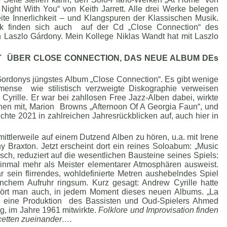
Night With You“ von Keith Jarrett. Alle drei Werke belegen
te Innerlichkeit – und Klangspuren der Klassischen Musik.
k finden sich auch auf der Cd „Close Connection“ des
 Laszlo Gárdony. Mein Kollege Niklas Wandt hat mit Laszlo
DT ÜBER CLOSE CONNECTION, DAS NEUE ALBUM DEs
ordonys jüngstes Album „Close Connection“. Es gibt wenige
mense wie stilistisch verzweigte Diskographie verweisen
yrille. Er war bei zahllosen Free Jazz-Alben dabei, wirkte
nen mit, Marion Browns „Afternoon Of A Georgia Faun“, und
chte 2021 in zahlreichen Jahresrückblicken auf, auch hier in
 mittlerweile auf einem Dutzend Alben zu hören, u.a. mit Irene
y Braxton. Jetzt erscheint dort ein reines Soloabum: „Music
sch, reduziert auf die wesentlichen Bausteine seines Spiels:
 einmal mehr als Meister elementarer Atmosphären ausweist.
r sein flirrendes, wohldefinierte Metren aushebelndes Spiel
nchem Aufruhr ringsum. Kurz gesagt: Andrew Cyrille hatte
ört man auch, in jedem Moment dieses neuen Albums. „La
uf eine Produktion des Bassisten und Oud-Spielers Ahmed
ng, im Jahre 1961 mitwirkte.
Folklore und Improvisation finden
cetten zueinander….