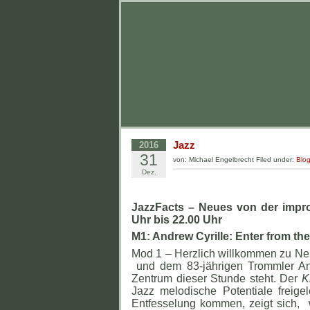
Jazz
2016
31
von: Michael Engelbrecht Filed under:
Blo
Dez.
JazzFacts – Neues von der impro
Uhr bis 22.00 Uhr
M1: Andrew Cyrille: Enter from the
Mod 1 – Herzlich willkommen zu Neu
und dem 83-jährigen Trommler And
Zentrum dieser Stunde steht. Der
K
Jazz melodische Potentiale freige
Entfesselung kommen, zeigt sich, 