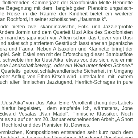
ei flottierenden Kammerjazz der Saxofonistin Mette Henriette
ine Begegnung mit dem langlebigsten Pianotrio ungarisch-
ne Reise in die Räume der Kindheit bietet ein weiterer
an Rochford, in seiner schottischen „Hausmusik“.
de bieten zwei skandinavische, Folk- und Jazz-erprobte
nders Jormin und dem Quartett Uusi Aika des Saxofonisten
er manches japanisch vor. Allein schon das Cover von Uusi
und asketisch platziertem Gesträuch lässt eher an japanische
lora und Fauna. Neben Altsaxofon und Klarinette bringt der
iel. Seit Eskelinen mit der Erforschung dieser Bambusflöte
, schwebte ihm für Uusi Aika etwas vor, das sich, wie er mir
rene Landschaft bewegt, oder ein Wald unter tiefem Schnee.
“
uartetts getrost schlafwandlerische Sicherheit im Umgang
. Jeder Anflug von Ethno-Kitsch wird unterlaufen mit extrem
auch alten finnischen Jazztugend, Herrlich-Schräges in pure
„Uusi Aika“ von Uusi Aika. Eine Veröffentlichung des Labels
ierfür begeistert, dem empfehle ich, wärmstens, Jone
Edward Vesalas „Nan Madol“. Finnische Klassiker. Noch
eht es zu auf der am 20. Januar erscheinenden Arbeit „A Short
 Rochford und des Pianisten Kit Downes.
hymnischen, Kompositionen entstanden sehr kurz nach dem
 Rochford, in heimischer Umgebung. Man kennt Rochford von