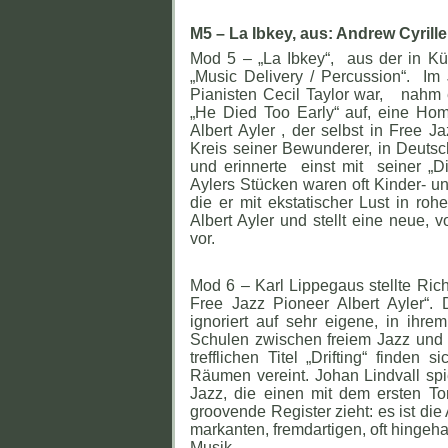
M5 – La Ibkey, aus: Andrew Cyrille
Mod 5 – „La Ibkey“, aus der in K
„Music Delivery / Percussion“. Im 
Pianisten Cecil Taylor war, nahm 
„He Died Too Early“ auf, eine Ho
Albert Ayler , der selbst in Free Jaz
Kreis seiner Bewunderer, in Deuts
und erinnerte einst mit seiner „
Aylers Stücken waren oft Kinder- un
die er mit ekstatischer Lust in r
Albert Ayler und stellt eine neue,
vor.
Mod 6 – Karl Lippegaus stellte Ric
Free Jazz Pioneer Albert Ayler“.
ignoriert auf sehr eigene, in ihrem
Schulen zwischen freiem Jazz und
trefflichen Titel „Drifting“ finden
Räumen vereint. Johan Lindvall spi
Jazz, die einen mit dem ersten To
groovende Register zieht: es ist die
markanten, fremdartigen, oft hinge
Musik.