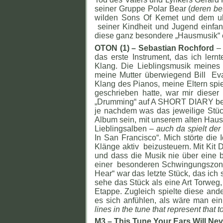
seiner Gruppe Polar Bear (
deren be
wilden Sons Of Kemet und dem ult
seiner Kindheit und Jugend einfang
diese ganz besondere „Hausmusik“ e
OTON (1) – Sebastian Rochford
– 
das erste Instrument, das ich lern
Klang. Die Lieblingsmusik meines 
meine Mutter überwiegend Bill Eva
Klang des Pianos, meine Eltern spie
geschrieben hatte, war mir diese
„Drumming“ auf A SHORT DIARY betriff
je nachdem was das jeweilige Stück
Album sein, mit unserem alten Haus
Lieblingsalben –
auch da spielt de
In San Francisco“. Mich störte die 
Klänge aktiv beizusteuern. Mit Kit
und dass die Musik nie über eine 
einer besonderen Schwingungszone
Hear“ war das letzte Stück, das ich
sehe das Stück als eine Art Torweg,
Etappe. Zugleich spielte diese ande
es sich anfühlen, als wäre man ei
lines in the tune that represent that t
M3 – This Tune Your Ears Will Ne