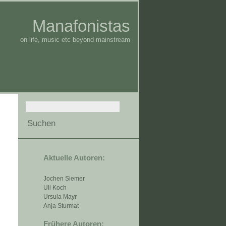
Manafonistas
on life, music etc beyond mainstream
Aktuelle Autoren:
Jochen Siemer
Uli Koch
Ursula Mayr
Anja Sturmat
Frühere Autoren: