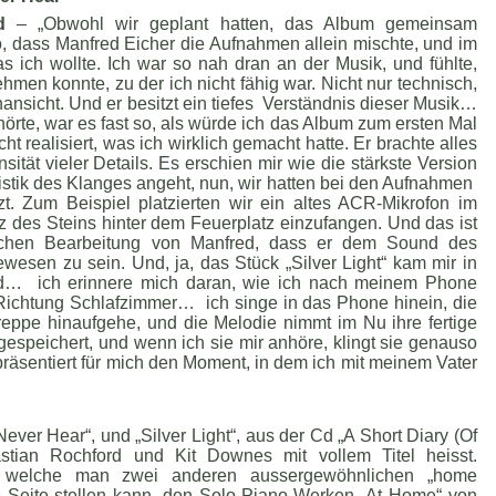
d
– „Obwohl wir geplant hatten, das Album gemeinsam
o, dass Manfred Eicher die Aufnahmen allein mischte, und im
ich wollte. Ich war so nah dran an der Musik, und fühlte,
hmen konnte, zu der ich nicht fähig war. Nicht nur technisch,
nsicht. Und er besitzt ein tiefes Verständnis dieser Musik…
rte, war es fast so, als würde ich das Album zum ersten Mal
cht realisiert, was ich wirklich gemacht hatte. Er brachte alles
sität vieler Details. Es erschien mir wie die stärkste Version
istik des Klanges angeht, nun, wir hatten bei den Aufnahmen
. Zum Beispiel platzierten wir ein altes ACR-Mikrofon im
des Steins hinter dem Feuerplatz einzufangen. Und das ist
lichen Bearbeitung von Manfred, dass er dem Sound des
wesen zu sein. Und, ja, das Stück „Silver Light“ kam mir in
and… ich erinnere mich daran, wie ich nach meinem Phone
 Richtung Schlafzimmer… ich singe in das Phone hinein, die
reppe hinaufgehe, und die Melodie nimmt im Nu ihre fertige
espeichert, und wenn ich sie mir anhöre, klingt sie genauso
epräsentiert für mich den Moment, in dem ich mit meinem Vater
ever Hear“, und „Silver Light“, aus der Cd „A Short Diary (Of
tian Rochford und Kit Downes mit vollem Titel heisst.
k, welche man zwei anderen aussergewöhnlichen „home
 Seite stellen kann, den Solo-Piano-Werken „At Home“ von