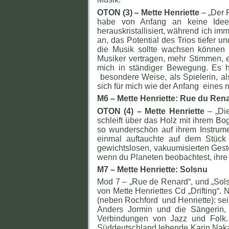
OTON (3) – Mette Henriette
– „Der 
habe von Anfang an keine Idee
herauskristallisiert, während ich im
an, das Potential des Trios tiefer u
die Musik sollte wachsen können 
Musiker vertragen, mehr Stimmen, er
mich in ständiger Bewegung. Es h
besondere Weise, als Spielerin, als
sich für mich wie der Anfang eines n
M6 – Mette Henriette: Rue du Ren
OTON (4) – Mette Henriette
– „Di
schleift über das Holz mit ihrem Boge
so wunderschön auf ihrem Instrumen
einmal auftauchte auf dem Stück 
gewichtslosen, vakuumisierten Geste 
wenn du Planeten beobachtest, ihr
M7 – Mette Henriette: Solsnu
Mod 7 – „Rue de Renard“, und „Sols
von Mette Henriettes Cd „Drifting“.
(neben Rochford und Henriette): se
Anders Jormin und die Sängerin, V
Verbindungen von Jazz und Folk
Süddeutschland lebende Karin Nakag