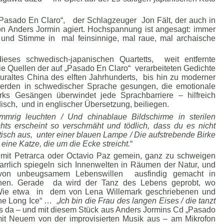
 „Pasado En Claro“, der Schlagzeuger Jon Fält, der auch in
on Anders Jormin agiert. Hochspannung ist angesagt: immer
und Stimme in mal feinsinnige, mal raue, mal archaische
ieses schwedisch-japanischen Quartetts, weit entfernte
 Quellen der auf „Pasado En Claro“ verarbeiteten Gedichte
uraltes China des elften Jahrhunderts, bis hin zu moderner
 werden in schwedischer Sprache gesungen, die emotionale
ks Gesängen überwindet jede Sprachbarriere – hilfreich
sch, und in englischer Übersetzung, beiliegen.
mmrig leuchten
/ Und chinablaue Bildschirme in sterilen
chts erscheint so verschmäht und tödlich, dass du es nicht
isch aus, unter einer blauen Lampe / Die aufstrebende Birke
eine Katze, die um die Ecke streicht.
“
 mit Petrarca oder Octavio Paz gemein, ganz zu schweigen
arrlich spiegeln sich Innenwelten in Räumen der Natur, und
on unbeugsamem Lebenswillen ausfindig gemacht in
onen. Gerade da wird der Tanz des Lebens geprobt, wo
. Wie etwa in dem von Lena Willemark geschriebenen und
e Long Ice“ … „
Ich bin die Frau des langen Eises / die tanzt
es da – und mit diesem Stück aus Anders Jormins Cd „Pasado
mit Neuem von der improvisierten Musik aus – am Mikrofon