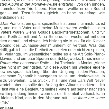
stes Album in der Mohave-Wüste entstand
), von den jungen,
ramelodiösen Trio Libero. Hier nun wollte er den Sound
en – und Trost finden zugleich. Ich habe ihn gefragt, wie
ntstanden ist.
„Das Piano ist ein ganz spezielles Instrument für mich. Es ist
te, und mein Vater und meine Mutter waren verliebt in den
Vaters waren Glenn Goulds Bach-Interpretationen, und für
ns, Keith Jarrett und Nina Simone. Ich wuchs auf mit dem
lten darauf, und obwohl ich bislang nie Musik für ein Klavier
r Sound des „Zuhause-Seins“ unheimlich vertraut. Was das
t, gab ich mir die Freiheit zu spielen oder nicht zu spielen,
 verlangte. Im wesentlichen sollte es eine Art Solo-Piano-
klavier, und ein paar Spuren des Schlagwerks. Eines meiner
r Raum eine besondere Rolle
– ist Thelonious Monks „Alone
Idee nicht im geringsten, für diese Arbeit nur wenige eigene
 Downes sprach ich lange über den Umgang mit den Pedalen,
bestimmte Dynamik hinausgehen sollte, um idealerweise in
 zu verweilen. Das Stück „This Tune Your Ears Will Never
 schrieb, aber es sollte den Anfang des Albums markieren. Ich
 fast wie eine Begleitung meines Vaters auf seiner nächsten
re Empfindung hinein: wenn du ein Elternteil verlierst, kann
n kleines Kind, das in den Abgrund ruft…
so there are some
o
me.“
ver Hear