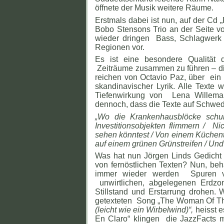
öffnete der Musik weitere Räume.
Erstmals dabei ist nun, auf der Cd
Bobo Stensons Trio an der Seite v
wieder dringen Bass, Schlagwerk 
Regionen vor.
Es ist eine besondere Qualität d
Zeiträume zusammen zu führen – die
reichen von Octavio Paz, über ein 
skandinavischer Lyrik. Alle Texte
Tiefenwirkung von Lena Willemar
dennoch, dass die Texte auf Schwedi
„Wo die Krankenhausblöcke schu
Investitionsobjekten flimmern / Ni
sehen könntest / Von einem Küchent
auf einem grünen Grünstreifen / Und 
Was hat nun Jörgen Linds Gedicht
von fernöstlichen Texten? Nun, beh
immer wieder werden Spuren v
unwirtlichen, abgelegenen Erdz
Stillstand und Erstarrung drohen
getexteten Song „The Woman Of Th
(leicht wie ein Wirbelwind)“,
heisst 
En Claro“ klingen die JazzFacts 