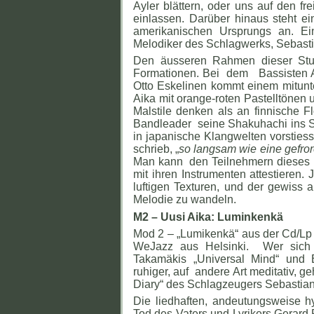
Ayler blättern, oder uns auf den fr
einlassen. Darüber hinaus steht e
amerikanischen Ursprungs an. Ei
Melodiker des Schlagwerks, Sebasti
Den äusseren Rahmen dieser Stun
Formationen. Bei dem Bassisten A
Otto Eskelinen kommt einem mitunt
Aika mit orange-roten Pastelltönen 
Malstile denken als an finnische F
Bandleader seine Shakuhachi ins Sp
in japanische Klangwelten vorstiess
schrieb, „
so langsam wie eine gefro
Man kann den Teilnehmern dieses Q
mit ihren Instrumenten attestieren
luftigen Texturen, und der gewiss 
Melodie zu wandeln.
M2 – Uusi Aika: Luminkenkä
Mod 2 – „Lumikenkä“ aus der Cd/Lp 
WeJazz aus Helsinki. Wer sich h
Takamäkis „Universal Mind“ und 
ruhiger, auf andere Art meditativ, g
Diary“ des Schlagzeugers Sebastian
Die liedhaften, andeutungsweise 
Tod des Vaters und Lyrikers Gerard