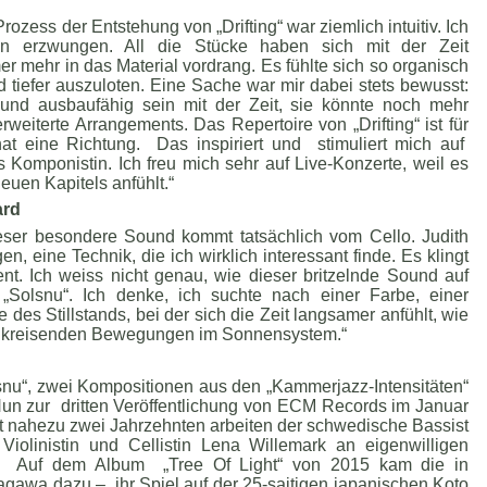
Prozess der Entstehung von „Drifting“ war ziemlich intuitiv. Ich
n erzwungen. All die Stücke haben sich mit der Zeit
mer mehr in das Material vordrang. Es fühlte sich so organisch
nd tiefer auszuloten. Eine Sache war mir dabei stets bewusst:
und ausbaufähig sein mit der Zeit, sie könnte noch mehr
weiterte Arrangements. Das Repertoire von „Drifting“ ist für
at eine Richtung. Das inspiriert und stimuliert mich auf
 Komponistin. Ich freu mich sehr auf Live-Konzerte, weil es
euen Kapitels anfühlt.“
ard
eser besondere Sound kommt tatsächlich vom Cello. Judith
n, eine Technik, die ich wirklich interessant finde. Es klingt
t. Ich weiss nicht genau, wie dieser britzelnde Sound auf
„Solsnu“. Ich denke, ich suchte nach einer Farbe, einer
des Stillstands, bei der sich die Zeit langsamer anfühlt, wie
e kreisenden Bewegungen im Sonnensystem.“
nu“, zwei Kompositionen aus den „Kammerjazz-Intensitäten“
 Nun zur dritten Veröffentlichung von ECM Records im Januar
it nahezu zwei Jahrzehnten arbeiten der schwedische Bassist
iolinistin und Cellistin Lena Willemark an eigenwilligen
. Auf dem Album „Tree Of Light“ von 2015 kam die in
awa dazu – ihr Spiel auf der 25-saitigen japanischen Koto