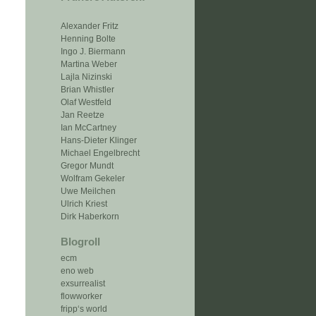
Alexander Fritz
Henning Bolte
Ingo J. Biermann
Martina Weber
Lajla Nizinski
Brian Whistler
Olaf Westfeld
Jan Reetze
Ian McCartney
Hans-Dieter Klinger
Michael Engelbrecht
Gregor Mundt
Wolfram Gekeler
Uwe Meilchen
Ulrich Kriest
Dirk Haberkorn
Blogroll
ecm
eno web
exsurrealist
flowworker
fripp‘s world