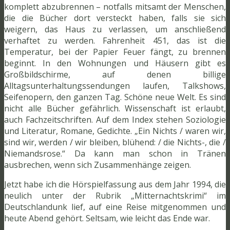
komplett abzubrennen – notfalls mitsamt der Menschen,
die die Bücher dort versteckt haben, falls sie sich
weigern, das Haus zu verlassen, um anschließend
verhaftet zu werden. Fahrenheit 451, das ist die
Temperatur, bei der Papier Feuer fängt, zu brennen
beginnt. In den Wohnungen und Häusern gibt es
Großbildschirme, auf denen billige
Alltagsunterhaltungssendungen laufen, Talkshows,
Seifenopern, den ganzen Tag. Schöne neue Welt. Es sind
nicht alle Bücher gefährlich. Wissenschaft ist erlaubt,
auch Fachzeitschriften. Auf dem Index stehen Soziologie
und Literatur, Romane, Gedichte. „Ein Nichts / waren wir,
sind wir, werden / wir bleiben, blühend: / die Nichts-, die /
Niemandsrose.“ Da kann man schon in Tränen
ausbrechen, wenn sich Zusammenhänge zeigen.
Jetzt habe ich die Hörspielfassung aus dem Jahr 1994, die
neulich unter der Rubrik „Mitternachtskrimi“ im
Deutschlandunk lief, auf eine Reise mitgenommen und
heute Abend gehört. Seltsam, wie leicht das Ende war.