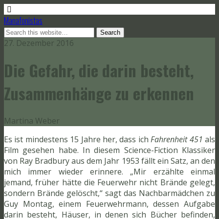
Manafonistas
27. Dezember 2016
Die Gefahr, die darin besteht,
Zusammenhänge zu erkennen
Martina Weber
Es ist mindestens 15 Jahre her, dass ich
Fahrenheit 451
als
Film gesehen habe. In diesem Science-Fiction Klassiker
von Ray Bradbury aus dem Jahr 1953 fällt ein Satz, an den
mich immer wieder erinnere. „Mir erzählte einmal
jemand, früher hätte die Feuerwehr nicht Brände gelegt,
sondern Brände gelöscht,“ sagt das Nachbarmädchen zu
Guy Montag, einem Feuerwehrmann, dessen Aufgabe
darin besteht, Häuser, in denen sich Bücher befinden,