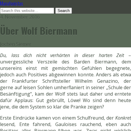
Manafonistas
4. November 2016
Über Wolf Biermann
Jochen Siemer
Du, lass dich nicht verhärten in dieser harten Zeit
unvergessliche Verszeile des Barden Biermann, dem
unsereins einst mit gemischten Gefühlen begegnete,
jedoch auch Positives abgewinnen konnte. Anders als etwa
der Frankfurter Schriftsteller Wilhelm Genazino, der
gerne auf leisen Sohlen umherflaniert in seiner „Schule der
Besänftigung“, kam der Wolf stets laut daher und erntete
dafür Applaus: Gut gebrüllt, Löwe! Wo sind denn heute
jene, die dem System so klar die Pranke zeigen?
Erste Eindrücke kamen von einem Schulfreund, der
Konkret
lesend, Ente fahrend, Gauloises rauchend, eben auch
Besitzer aller Biermann-Alben war. Zwar nicht wirklich