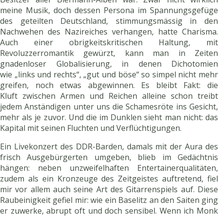
meine Musik, doch dessen Persona im Spannungsgefüge
des geteilten Deutschland, stimmungsmässig in den
Nachwehen des Nazireiches verhangen, hatte Charisma.
Auch einer obrigkeitskritischen Haltung, mit
Revoluzzerromantik gewürzt, kann man in Zeiten
gnadenloser Globalisierung, in denen Dichotomien
wie „links und rechts“, „gut und böse“ so simpel nicht mehr
greifen, noch etwas abgewinnen. Es bleibt Fakt: die
Kluft zwischen Armen und Reichen alleine schon treibt
jedem Anständigen unter uns die Schamesröte ins Gesicht,
mehr als je zuvor. Und die im Dunklen sieht man nicht: das
Kapital mit seinen Fluchten und Verflüchtigungen.
Ein Livekonzert des DDR-Barden, damals mit der Aura des
frisch Ausgebürgerten umgeben, blieb im Gedächtnis
hängen: neben unzweifelhaften Entertainerqualitäten,
zudem als ein Kronzeuge des Zeitgeistes auftretend, fiel
mir vor allem auch seine Art des Gitarrenspiels auf. Diese
Raubeinigkeit gefiel mir: wie ein Baselitz an den Saiten ging
er zuwerke, abrupt oft und doch sensibel. Wenn ich Monk