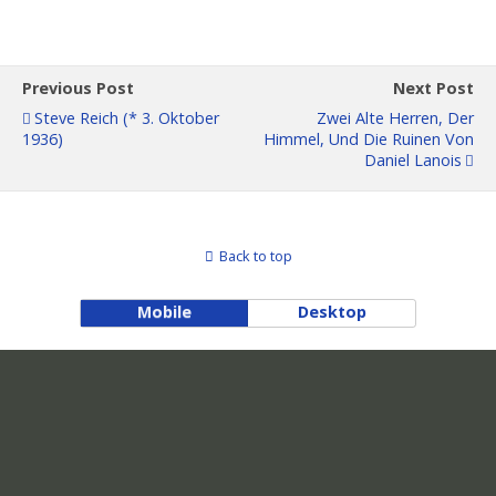
Previous Post
Next Post
Steve Reich (* 3. Oktober
Zwei Alte Herren, Der
1936)
Himmel, Und Die Ruinen Von
Daniel Lanois
Back to top
Mobile
Desktop