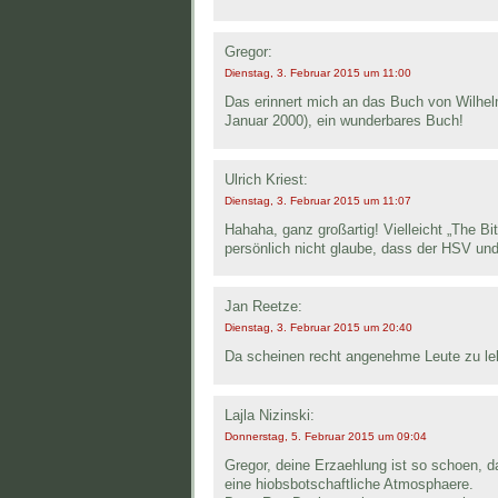
Gregor:
Dienstag, 3. Februar 2015 um 11:00
Das erinnert mich an das Buch von Wilhel
Januar 2000), ein wunderbares Buch!
Ulrich Kriest:
Dienstag, 3. Februar 2015 um 11:07
Hahaha, ganz großartig! Vielleicht „The Bi
persönlich nicht glaube, dass der HSV un
Jan Reetze:
Dienstag, 3. Februar 2015 um 20:40
Da scheinen recht angenehme Leute zu le
Lajla Nizinski:
Donnerstag, 5. Februar 2015 um 09:04
Gregor, deine Erzaehlung ist so schoen, d
eine hiobsbotschaftliche Atmosphaere.