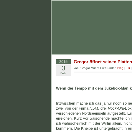
Gregor öffnet seinen Platte
2015
3
von: Gregor Mundt Filed under:
Blog
|
TB
Feb.
Wenn der Tempo mit dem Jukebox-Man
Inzwischen mache ich das ja nur noch so ne
zwei von der Firma
NSM
, drei
Rock-Ola-
Box
verschiedenen Nordseeinseln aufgestellt. Ei
erreichen. Kurz vor Saisonende machte ich 
ich wahrscheinlich mit der Wirtin allein, nic
kümmern. Die Kneipe ist untergebracht in ei