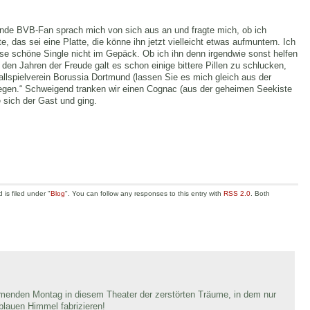
bende BVB-Fan sprach mich von sich aus an und fragte mich, ob ich
 das sei eine Platte, die könne ihn jetzt vielleicht etwas aufmuntern. Ich
se schöne Single nicht im Gepäck. Ob ich ihn denn irgendwie sonst helfen
 den Jahren der Freude galt es schon einige bittere Pillen zu schlucken,
Ballspielverein Borussia Dortmund (lassen Sie es mich gleich aus der
tiegen.“ Schweigend tranken wir einen Cognac (aus der geheimen Seekiste
 sich der Gast und ging.
is filed under "
Blog
". You can follow any responses to this entry with
RSS 2.0
. Both
menden Montag in diesem Theater der zerstörten Träume, in dem nur
blauen Himmel fabrizieren!