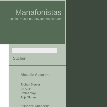
Manafonistas
on life, music etc beyond mainstream
Aktuelle Autoren:
Jochen Siemer
Uli Koch
Ursula Mayr
Anja Sturmat
Frühere Autoren: