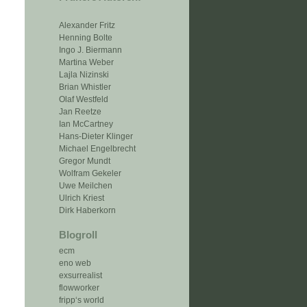
Alexander Fritz
Henning Bolte
Ingo J. Biermann
Martina Weber
Lajla Nizinski
Brian Whistler
Olaf Westfeld
Jan Reetze
Ian McCartney
Hans-Dieter Klinger
Michael Engelbrecht
Gregor Mundt
Wolfram Gekeler
Uwe Meilchen
Ulrich Kriest
Dirk Haberkorn
Blogroll
ecm
eno web
exsurrealist
flowworker
fripp‘s world