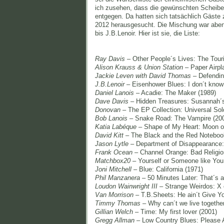
ich zusehen, dass die gewünschten Scheiben
entgegen. Da hatten sich tatsächlich Gäst
2012 herausgesucht. Die Mischung war abent
bis J.B.Lenoir. Hier ist sie, die Liste:
Ray Davis
– Other People´s Lives: The Touri
Alison Krauss & Union Station
– Paper Airpla
Jackie Leven with David Thomas
– Defending
J.B.Lenoir
– Eisenhower Blues: I don´t know
Daniel Lanois
– Acadie: The Maker (1989)
Dave Davis
– Hidden Treasures: Susannah´s 
Donovan
– The EP Collection: Universal Sol
Bob Lanois
– Snake Road: The Vampire (20
Katia Labéque
– Shape of My Heart: Moon ov
David Kitt
– The Black and the Red Notebook
Jason Lytle
– Department of Disappearance:
Frank Ocean
– Channel Orange: Bad Religio
Matchbox20
– Yourself or Someone like You
Joni Mitchell
– Blue: California (1971)
Phil Manzanera
– 50 Minutes Later: That´s a
Loudon Wainwright III
– Strange Weirdos: X 
Van Morrison
– T.B.Sheets: He ain´t Give Y
Timmy Thomas
– Why can´t we live together
Gillian Welch
– Time: My first lover (2001)
Gregg Allman
– Low Country Blues: Please 