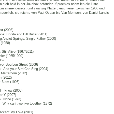
 sich bald in der Jukebox befänden. Sprachlos nahm ich die Liste
e zusammengesetzt und zwanzig Platten, erschienen zwischen 1958 und
euerlich, sie reichte von Paul Ocean bis Van Morrison, von Daniel Lanois
st (2006)
ne: Bonita and Bill Butler (2011)
 Anciet Springs: Single Father (2000)
 (1958)
Still Alive (1967/2011)
dier (1965/1990)
06)
er Bourbon Street (2009)
: And your Bird Can Sing (2004)
 Matterhorn (2012)
n (2012)
: 3 am (1996)
ll I know (2005)
or Y (2007)
ou None (1973)
: Why can´t we live together (1972)
Accept My Love (2011)