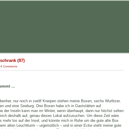
nschrank (87)
|
6 Comments
 kommt …
benher, nur noch in zwölf Kneipen stehen meine Boxen, sechs Wurlitzer,
en und eine
Seeburg
. Drei Boxen habe ich in Gaststätten auf
ne der Inseln kann man im Winter, wenn überhaupt, dann nur höchst selten
mich deshalb auf, genau dieses Lokal aufzusuchen. Um diese Zeit wäre
hts mehr los auf der Insel, und könnte mich in Ruhe um die gute alte Box
nem alten Leuchtturm – urgemütlich – und in einer Ecke steht meine gute