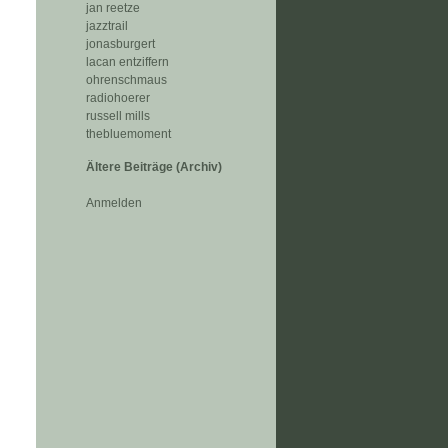
jan reetze
jazztrail
jonasburgert
lacan entziffern
ohrenschmaus
radiohoerer
russell mills
thebluemoment
Ältere Beiträge (Archiv)
Anmelden