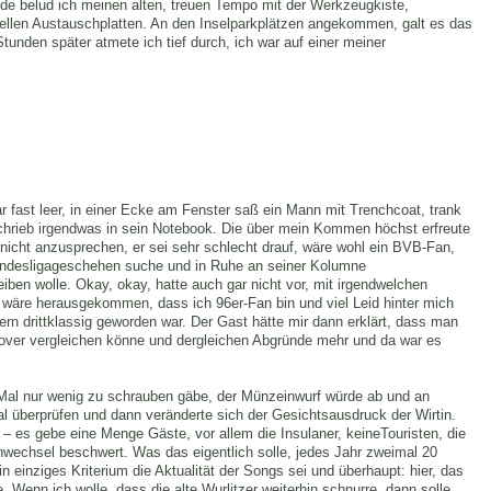
eude belud ich meinen alten, treuen Tempo mit der Werkzeugkiste,
uellen Austauschplatten. An den Inselparkplätzen angekommen, galt es das
unden später atmete ich tief durch, ich war auf einer meiner
 fast leer, in einer Ecke am Fenster saß ein Mann mit Trenchcoat, trank
hrieb irgendwas in sein Notebook. Die über mein Kommen höchst erfreute
a nicht anzusprechen, er sei sehr schlecht drauf, wäre wohl ein BVB-Fan,
Bundesligageschehen suche und in Ruhe an seiner Kolumne
olle. Okay, okay, hatte auch gar nicht vor, mit irgendwelchen
 wäre herausgekommen, dass ich 96er-Fan bin und viel Leid hinter mich
ern drittklassig geworden war. Der Gast hätte mir dann erklärt, dass man
nover vergleichen könne und dergleichen Abgründe mehr und da war es
s Mal nur wenig zu schrauben gäbe, der Münzeinwurf würde ab und an
l überprüfen und dann veränderte sich der Gesichtsausdruck der Wirtin.
 – es gebe eine Menge Gäste, vor allem die Insulaner, keineTouristen, die
tenwechsel beschwert. Was das eigentlich solle, jedes Jahr zweimal 20
in einziges Kriterium die Aktualität der Songs sei und überhaupt: hier, das
 Wenn ich wolle, dass die alte Wurlitzer weiterhin schnurre, dann solle