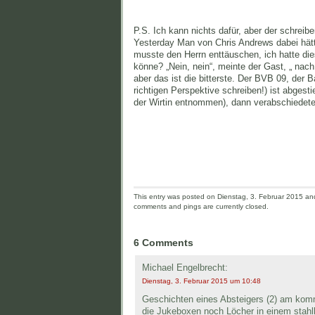
P.S. Ich kann nichts dafür, aber der schrei
Yesterday Man von Chris Andrews dabei hätte,
musste den Herrn enttäuschen, ich hatte die
könne? „Nein, nein“, meinte der Gast, „ nach
aber das ist die bitterste. Der BVB 09, der 
richtigen Perspektive schreiben!) ist abges
der Wirtin entnommen), dann verabschiedete
This entry was posted on Dienstag, 3. Februar 2015 and 
comments and pings are currently closed.
6 Comments
Michael Engelbrecht:
Dienstag, 3. Februar 2015 um 10:48
Geschichten eines Absteigers (2) am kom
die Jukeboxen noch Löcher in einem stahl