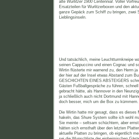
alte
Wurlitzer 1900 Centennial
. Voller Vorfr
Ersatzteilen für Wurlitzerboxen und den akt
ganze Gepäck zum Schiff zu bringen, zwei St
Lieblingsinseln.
Und tatsächlich, meine Leuchtturmkneipe war
seinen Cappuccino und einen Cognac und sc
Wirtin flüsterte mir warnend zu, den Herrn j
der hier auf der Insel etwas Abstand zum 
GESCHICHTEN EINES ABSTEIGERS schreiben w
Gästen Fußballgespräche zu führen, schnell
gebracht hätte, als Hannover in den Neunzig
ja schließlich auch nicht Dortmund mit Han
doch besser, mich um die Box zu kümmern.
Die Wirtin hatte mir gesagt, dass es diese
hakeln, das Shure System sollte ich wohl ma
Sie meinte – seltsam schüchtern, aber ernst
hätten sich ernsthaft über den letzten Plat
aktuelle Platten zu bringen, ob eigentlich me
sei die Wunschliste der einheimischen Gäste.