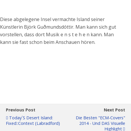
Diese abgelegene Insel vermachte Island seiner
Künstlerin Björk Guðmundsdóttir. Man kann sich gut
vorstellen, dass dort Musik e n s t e h e n kann. Man
kann sie fast schon beim Anschauen hören.
Previous Post
Next Post
Today´s Desert Island:
Die Besten "ECM-Covers"
Fixed::context (Labradford)
2014 - Und DAS Visuelle
Highlight