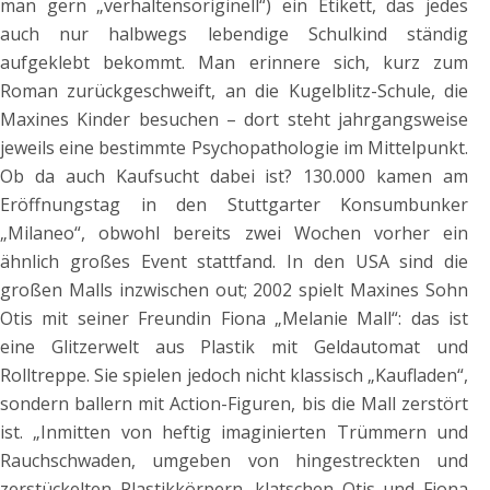
man gern „verhaltensoriginell“) ein Etikett, das jedes
auch nur halbwegs lebendige Schulkind ständig
aufgeklebt bekommt. Man erinnere sich, kurz zum
Roman zurückgeschweift, an die Kugelblitz-Schule, die
Maxines Kinder besuchen – dort steht jahrgangsweise
jeweils eine bestimmte Psychopathologie im Mittelpunkt.
Ob da auch Kaufsucht dabei ist? 130.000 kamen am
Eröffnungstag in den Stuttgarter Konsumbunker
„Milaneo“, obwohl bereits zwei Wochen vorher ein
ähnlich großes Event stattfand. In den USA sind die
großen Malls inzwischen out; 2002 spielt Maxines Sohn
Otis mit seiner Freundin Fiona „Melanie Mall“: das ist
eine Glitzerwelt aus Plastik mit Geldautomat und
Rolltreppe. Sie spielen jedoch nicht klassisch „Kaufladen“,
sondern ballern mit Action-Figuren, bis die Mall zerstört
ist. „Inmitten von heftig imaginierten Trümmern und
Rauchschwaden, umgeben von hingestreckten und
zerstückelten Plastikkörpern, klatschen Otis und Fiona