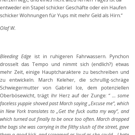
entweder ein Stapel schicker Geschäfte oder ein Haufen
schicker Wohnungen für Yups mit mehr Geld als Hirn.“
Olaf W.
Bleeding Edge
ist in ruhigeren Fahrwassern. Pynchon
drosselt das Tempo und nimmt sich (endlich?) etwas
mehr Zeit, einige Hauptcharaktere zu beschreiben und
zu entwickeln. March Keleher, die schrullig-schräge
Schwiegermutter von Gabriel Ice, dem potenziellen
Oberbösewicht, trägt ihr Herz auf der Zunge:
“ … some
faceless yuppie shoved past March saying „Excuse me“, which
in New York translates to „Get the fuck outta my way“, and
which turned out finally to be once too often. March dropped
the bags she was carrying in the filthy slush of the street, gave
them a good kick, and screamed as loud as she could, „I hate