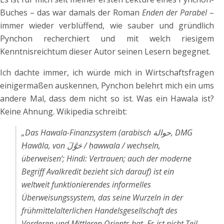
Buches – das war damals der Roman
Enden der Parabel
–
immer wieder verblüffend, wie sauber und gründlich
Pynchon recherchiert und mit welch riesigem
Kenntnisreichtum dieser Autor seinen Lesern begegnet.
Ich dachte immer, ich würde mich in Wirtschaftsfragen
einigermaßen auskennen, Pynchon belehrt mich ein ums
andere Mal, dass dem nicht so ist. Was ein Hawala ist?
Keine Ahnung. Wikipedia schreibt:
„Das Hawala-Finanzsystem (arabisch ‏حوالة‎, DMG
Ḥawāla, von ‏حَوَّلَ‎ / ḥawwala / wechseln,
überweisen‘; Hindi: Vertrauen; auch der moderne
Begriff Avalkredit bezieht sich darauf) ist ein
weltweit funktionierendes informelles
Überweisungssystem, das seine Wurzeln in der
frühmittelalterlichen Handelsgesellschaft des
Vorderen und Mittleren Orients hat. Es ist nicht Teil