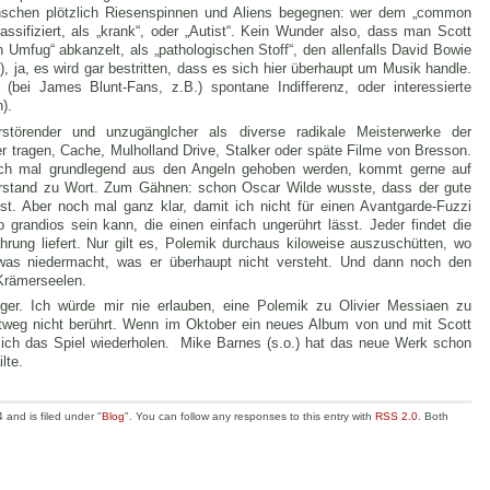
nschen plötzlich Riesenspinnen und Aliens begegnen: wer dem „common
lassifiziert, als „krank“, oder „Autist“. Kein Wunder also, dass man Scott
Umfug“ abkanzelt, als „pathologischen Stoff“, den allenfalls David Bowie
 ja, es wird gar bestritten, dass es sich hier überhaupt um Musik handle.
(bei James Blunt-Fans, z.B.) spontane Indifferenz, oder interessierte
).
törender und unzugänglcher als diverse radikale Meisterwerke der
 tragen, Cache, Mulholland Drive, Stalker oder späte Filme von Bresson.
ch mal grundlegend aus den Angeln gehoben werden, kommt gerne auf
erstand zu Wort. Zum Gähnen: schon Oscar Wilde wusste, dass der gute
t. Aber noch mal ganz klar, damit ich nicht für einen Avantgarde-Fuzzi
 grandios sein kann, die einen einfach ungerührt lässt. Jeder findet die
hrung liefert. Nur gilt es, Polemik durchaus kiloweise auszuschütten, wo
etwas niedermacht, was er überhaupt nicht versteht. Und dann noch den
 Krämerseelen.
er. Ich würde mir nie erlauben, eine Polemik zu Olivier Messiaen zu
chtweg nicht berührt. Wenn im Oktober ein neues Album von und mit Scott
d sich das Spiel wiederholen. Mike Barnes (s.o.) hat das neue Werk schon
lte.
and is filed under "
Blog
". You can follow any responses to this entry with
RSS 2.0
. Both