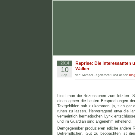
Reprise: Die interessanten 
2014
10
Walker
Sep.
von: Michael Engelbrecht Filed under:
Blo
Liest man die Rezensionen zum letzten Sc
einen geben die besten Besprechungen dem
Textgebilden nah zu kommen, ja, sich gar a
ruhen zu lassen. Hervorragend etwa die l
vermeintlch hermetischen Lyrik entschlüss
und im Guardian sind angenehm erhellend.
Demgegenüber produzieren etliche andere R
Befremdlichen. Gut zu beobachten ist die