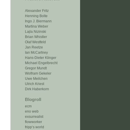
Alexander Fritz
Henning Bolte
Ingo J. Biermann
Martina Weber
Lajla Nizinski
Brian Whistler
Olaf Westfeld
Jan Reetze
Ian McCartney
Hans-Dieter Klinger
Michael Engelbrecht
Gregor Mundt
Wolfram Gekeler
Uwe Meilchen
Ulrich Kriest
Dirk Haberkorn
Blogroll
ecm
eno web
exsurrealist
flowworker
fripp‘s world