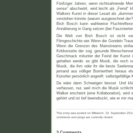
Fünfziger Jahren, wenn nichtsahnende Me
sense“ abschwört, wird leicht als „Feind“ k
Walkers Kunst in dieser Lesart als „dummen 
verstehen könnte (warum ausgerechnet der?),
Bish Bosch kann wahlweise Fluchtreflexe 
Annäherung in Gang setzen (bei Faszinierten
Die Welt von Bish Bosch ist nicht vers
Filmgeschichte wie Wenn die Gondeln Trauer
Wenn die Grenzen des Mainstreams einfa
Kritikerseite der sog. gesunde Menschenv
Geschmack mitunter der Feind der Kunst is
gehalten werde: es gibt Musik, die noch so
Musik, die ihm oder ihr die beste Seelenna
jemand aus völliger Borniertheit heraus 
Künstler persönlich angreift: selbstgefällige
Da wäre dann Schweigen besser. Und klüg
verfassen, nur, weil mich die Musik schli
Walker erscheint (eine Kollaboration), wir
gehört und ist tief beeindruckt, wie er mir mai
This entry was posted on Mittwoch, 10. September 2014 
comments and pings are currently closed.
3 Comments