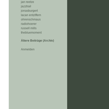
jan reetze
jazztrail
jonasburgert
lacan entziffern
ohrenschmaus
radiohoerer
russell mills
thebluemoment
Ältere Beiträge (Archiv)
Anmelden