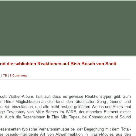
und die schlichten Reaktionen auf Bish Bosch von Scott
g
|
TB
|
3 Comments
ott Walker-Album, fällt auf, dass es gewisse Reaktionstypen gibt: zum
 Hörer Möglichkeiten an die Hand, den rätselhaften Song-, Sound- und
uf sie einzulassen, und alle nicht restlos geklärten Wenns und Abers mal
ange Coverstory von Mike Barnes im WIRE, der manches Element dieser
elt. Auch die Rezensionen in Tiny Mix Tapes, bei Consequence of Sound
ezensenten typische Verhaltensmuster bei der Begegnung mit dem Total-
se pseudo-intelligente Art von Abwehrreaktion in Trash-Movies aus den