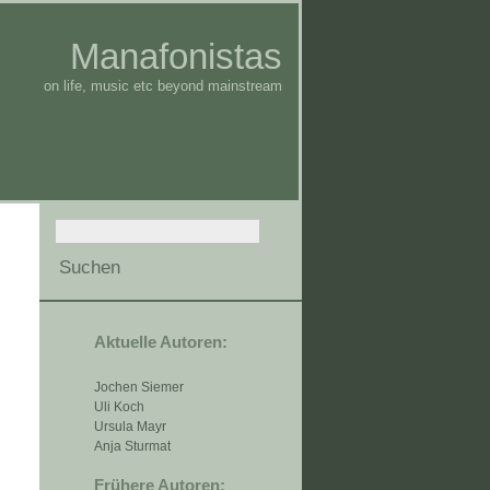
Manafonistas
on life, music etc beyond mainstream
Aktuelle Autoren:
Jochen Siemer
Uli Koch
Ursula Mayr
Anja Sturmat
Frühere Autoren: