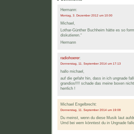
Hermann:
Montag, 3. Dezember 2012 um 10:00
Michael,
Lothar-Günther Buchheim hätte es so form
diskutieren.“
Hermann
radiohoerer
:
Donnerstag, 11. September 2014 um 17:13
hallo michael,
auf die gefahr hin, dass in ich ungnade fall
grandios!!!! schade das meine boxen ni
herrlich !
Michael Engelbrecht:
Donnerstag, 11. September 2014 um 19:08
Du meinst, wenn du diese Musik laut aufd
Umd bei wem könntest du in Ungnade fall