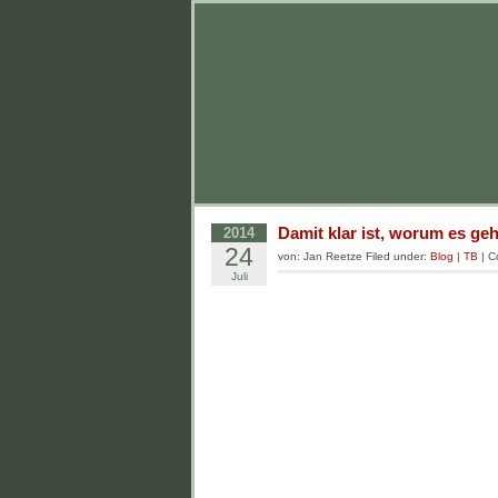
Damit klar ist, worum es geh
2014
24
von: Jan Reetze Filed under:
Blog
|
TB
|
C
Juli