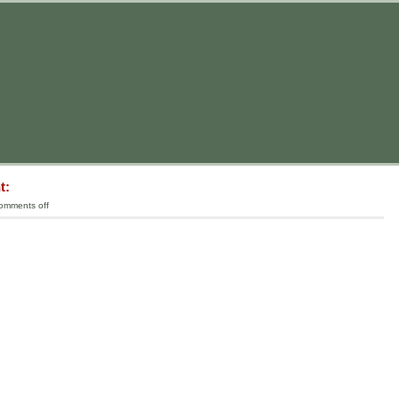
t:
omments off