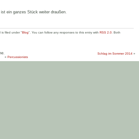
 ist ein ganzes Stück weiter draußen.
is filed under "
Blog
". You can follow any responses to this entry with
RSS 2.0
. Both
me.
Schlag im Sommer 2014
»
«
Percussionists