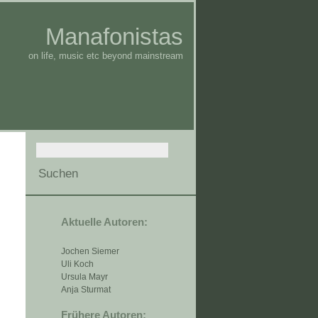
Manafonistas
on life, music etc beyond mainstream
Aktuelle Autoren:
Jochen Siemer
Uli Koch
Ursula Mayr
Anja Sturmat
Frühere Autoren: