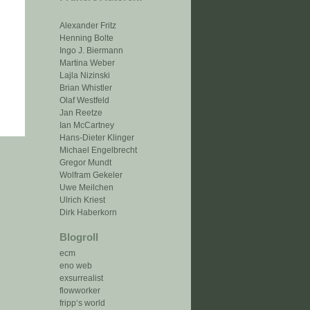
Alexander Fritz
Henning Bolte
Ingo J. Biermann
Martina Weber
Lajla Nizinski
Brian Whistler
Olaf Westfeld
Jan Reetze
Ian McCartney
Hans-Dieter Klinger
Michael Engelbrecht
Gregor Mundt
Wolfram Gekeler
Uwe Meilchen
Ulrich Kriest
Dirk Haberkorn
Blogroll
ecm
eno web
exsurrealist
flowworker
fripp‘s world