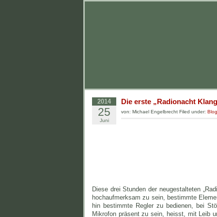
Die erste „Radionacht Klan
2014
25
von: Michael Engelbrecht Filed under:
Blo
Juni
Diese drei Stunden der neugestalteten „Radi
hochaufmerksam zu sein, bestimmte Elemente
hin bestimmte Regler zu bedienen, bei St
Mikrofon präsent zu sein, heisst, mit Leib 