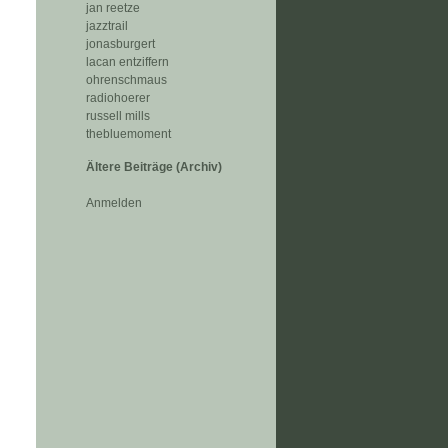
jan reetze
jazztrail
jonasburgert
lacan entziffern
ohrenschmaus
radiohoerer
russell mills
thebluemoment
Ältere Beiträge (Archiv)
Anmelden