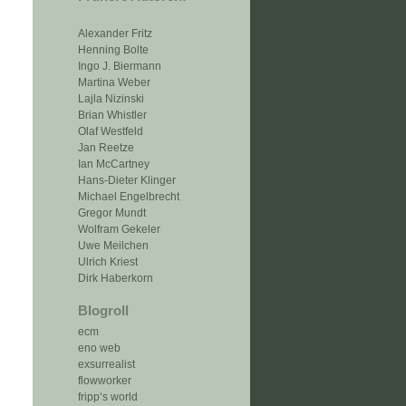
Alexander Fritz
Henning Bolte
Ingo J. Biermann
Martina Weber
Lajla Nizinski
Brian Whistler
Olaf Westfeld
Jan Reetze
Ian McCartney
Hans-Dieter Klinger
Michael Engelbrecht
Gregor Mundt
Wolfram Gekeler
Uwe Meilchen
Ulrich Kriest
Dirk Haberkorn
Blogroll
ecm
eno web
exsurrealist
flowworker
fripp‘s world