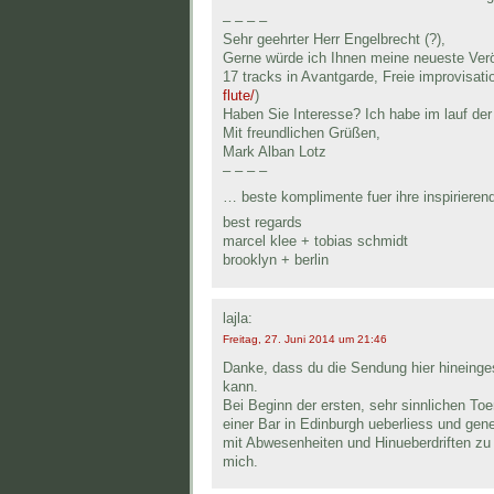
– – – –
Sehr geehrter Herr Engelbrecht (?),
Gerne würde ich Ihnen meine neueste Verö
17 tracks in Avantgarde, Freie improvisati
flute/
)
Haben Sie Interesse? Ich habe im lauf der
Mit freundlichen Grüßen,
Mark Alban Lotz
– – – –
… beste komplimente fuer ihre inspirierend
best regards
marcel klee + tobias schmidt
brooklyn + berlin
lajla:
Freitag, 27. Juni 2014 um 21:46
Danke, dass du die Sendung hier hineinge
kann.
Bei Beginn der ersten, sehr sinnlichen Toen
einer Bar in Edinburgh ueberliess und gen
mit Abwesenheiten und Hinueberdriften zu
mich.