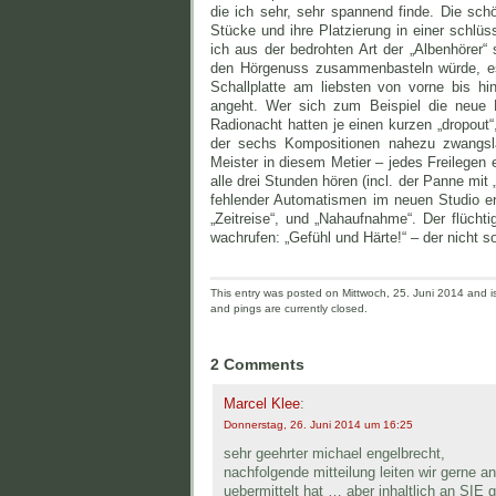
die ich sehr, sehr spannend finde. Die sch
Stücke und ihre Platzierung in einer schlüss
ich aus der bedrohten Art der „Albenhörer
den Hörgenuss zusammenbasteln würde, es 
Schallplatte am liebsten von vorne bis hi
angeht. Wer sich zum Beispiel die neue P
Radionacht hatten je einen kurzen „dropout“
der sechs Kompositionen nahezu zwangsläu
Meister in diesem Metier – jedes Freilegen e
alle drei Stunden hören (incl. der Panne mit
fehlender Automatismen im neuen Studio ers
„Zeitreise“, und „Nahaufnahme“. Der flücht
wachrufen: „Gefühl und Härte!“ – der nicht s
This entry was posted on Mittwoch, 25. Juni 2014 and is
and pings are currently closed.
2 Comments
Marcel Klee
:
Donnerstag, 26. Juni 2014 um 16:25
sehr geehrter michael engelbrecht,
nachfolgende mitteilung leiten wir gerne 
uebermittelt hat … aber inhaltlich an SIE ge