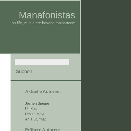
Manafonistas
on life, music etc beyond mainstream
Aktuelle Autoren:
Jochen Siemer
Uli Koch
Ursula Mayr
Anja Sturmat
Frühere Autoren: