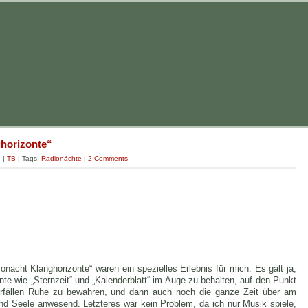
ghorizonte“
g
|
TB
| Tags:
Radionächte
|
2 Comments
onacht Klanghorizonte“ waren ein spezielles Erlebnis für mich. Es galt ja,
 wie „Sternzeit“ und „Kalenderblatt“ im Auge zu behalten, auf den Punkt
örfällen Ruhe zu bewahren, und dann auch noch die ganze Zeit über am
und Seele anwesend. Letzteres war kein Problem, da ich nur Musik spiele,