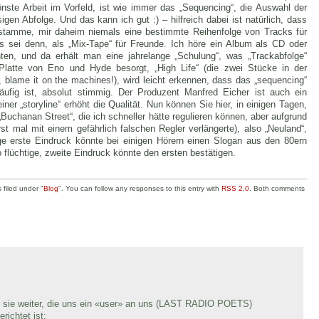
önste Arbeit im Vorfeld, ist wie immer das „Sequencing“, die Auswahl der
igen Abfolge. Und das kann ich gut :) – hilfreich dabei ist natürlich, dass
“ stamme, mir daheim niemals eine bestimmte Reihenfolge von Tracks für
sei denn, als „Mix-Tape“ für Freunde. Ich höre ein Album als CD oder
nten, und da erhält man eine jahrelange „Schulung“, was „Trackabfolge“
latte von Eno und Hyde besorgt, „High Life“ (die zwei Stücke in der
, blame it on the machines!), wird leicht erkennen, dass das „sequencing“
fig ist, absolut stimmig. Der Produzent Manfred Eicher ist auch ein
iner „storyline“ erhöht die Qualität. Nun können Sie hier, in einigen Tagen,
 „Buchanan Street“, die ich schneller hätte regulieren können, aber aufgrund
t mal mit einem gefährlich falschen Regler verlängerte), also „Neuland“,
ige erste Eindruck könnte bei einigen Hörern einen Slogan aus den 80ern
o flüchtige, zweite Eindruck könnte den ersten bestätigen.
 filed under "
Blog
". You can follow any responses to this entry with
RSS 2.0
. Both comments
an sie weiter, die uns ein «user» an uns (LAST RADIO POETS)
richtet ist: