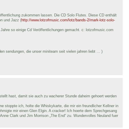
ffentlichung zukommen lassen. Die CD Solo Flutes. Diese CD enthält
on und Jazz (
http://www.lotzofmusic.com/lotz/bands-2/mark-lotz-solo-
 Jahre so einige Cd Veröffentlichungen gemacht. c: lotzofmusic.com
en sendungen, die unser miniteam seit vielen jahren liebt … )
stellt hast, damit sie auch zu wacherer Stunde daheim gehoert werden
e stoppte ich, holte die Whiskykarte, die mir ein freundlicher Kellner in
ehmigte mir einen Glen Elgin. A cracker! Ich hoerte dem Sprechgesang
 Anne Clark und Jim Morrison „The End“ zu. Wundervolles Neuland fuer