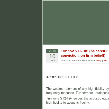
Trinnov ST2-Hifi (be careful
2014
10
conviction, on firm belief!)
Juni
von: Manafonistas Filed under:
Blog
|
TB
|
ACOUSTIC FIDELITY
The weakest element of any high-fidelity sy
frequency response. Furthermore, loudspeake
Trinnov’s ST2-HiFi solves the acoustic equa
high-fidelity to acoustic-fidelity.