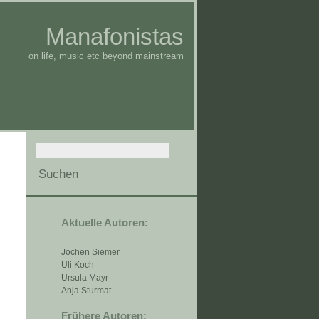
Manafonistas
on life, music etc beyond mainstream
Aktuelle Autoren:
Jochen Siemer
Uli Koch
Ursula Mayr
Anja Sturmat
Frühere Autoren: