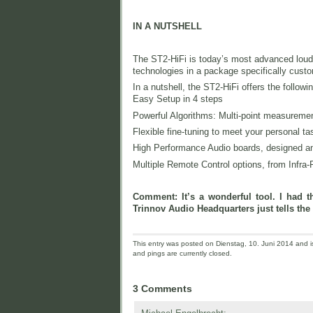
IN A NUTSHELL
The ST2-HiFi is today’s most advanced loudsp
technologies in a package specifically custo
In a nutshell, the ST2-HiFi offers the followi
Easy Setup in 4 steps
Powerful Algorithms: Multi-point measurem
Flexible fine-tuning to meet your personal t
High Performance Audio boards, designed a
Multiple Remote Control options, from Infra
Comment: It’s a wonderful tool. I had t
Trinnov Audio Headquarters just tells the
This entry was posted on Dienstag, 10. Juni 2014 and is
and pings are currently closed.
3 Comments