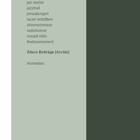
jan reetze
jazztrail
jonasburgert
lacan entziffern
ohrenschmaus
radiohoerer
russell mills
thebluemoment
Ältere Beiträge (Archiv)
Anmelden