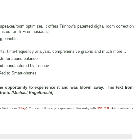
eaker/room optimizer. It offers Trinnov’s patented digital room correction
mized for Hi-Fi enthusiasts.
ng benefits:
ents, time-frequency analysis, comprehensive graphs and much more…
aste for sound balance
nd manufactured by Trinnov
-Red to Smart-phones
he opportunity to experience it and was blown away. This text from
 truth.
(Michael Engelbrecht)
 filed under "
Blog
". You can follow any responses to this entry with
RSS 2.0
. Both comments