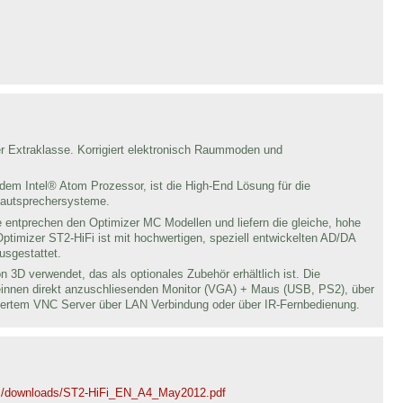
r Extraklasse. Korrigiert elektronisch Raummoden und
 dem Intel® Atom Prozessor, ist die High-End Lösung für die
Lautsprechersysteme.
 entprechen den Optimizer MC Modellen und liefern die gleiche, hohe
ptimizer ST2-HiFi ist mit hochwertigen, speziell entwickelten AD/DA
usgestattet.
3D verwendet, das als optionales Zubehör erhältlich ist. Die
einnen direkt anzuschliesenden Monitor (VGA) + Maus (USB, PS2), über
liertem VNC Server über LAN Verbindung oder über IR-Fernbedienung.
ads/downloads/ST2-HiFi_EN_A4_May2012.pdf