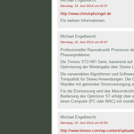
Michael Engelbrecht:
Dienstag, 10. Juni 2014 um 20:37
http://www.christophzingel.de
Für weitere Informationen.
Michael Engelbrecht:
Dienstag, 10. Juni 2014 um 20:47
Professioneller Raumakustik Prozessor de
Phasenprobleme.
Die Trinnov ST2-HiFi Serie, basierend auf
Optimierung der Wiedergabe über Stereo 
Die verwendeten Algorithmen und Software
Tonqualität für Stereo Anwendungen. Der O
Wandler mit getrennter Stromversorgung a
Für die Einmessung wird das Messmikrofon 
Bedienung des Optimizer ST erfolgt über 
einen Computer (PC oder MAC) mit instal
Michael Engelbrecht:
Dienstag, 10. Juni 2014 um 20:50
http://www.trinnov.com/wp-content/uplo