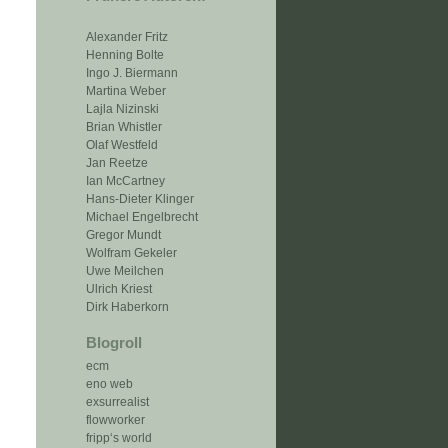
Alexander Fritz
Henning Bolte
Ingo J. Biermann
Martina Weber
Lajla Nizinski
Brian Whistler
Olaf Westfeld
Jan Reetze
Ian McCartney
Hans-Dieter Klinger
Michael Engelbrecht
Gregor Mundt
Wolfram Gekeler
Uwe Meilchen
Ulrich Kriest
Dirk Haberkorn
Blogroll
ecm
eno web
exsurrealist
flowworker
fripp‘s world