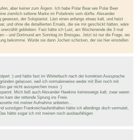
rlaufen, aber keiner zum Ärgern. Ich habe Polar Bear wie Polar Beer
ine ziemlich seltene Marke im Polarkreis sein dürfte. Alexander
gewesen, der Solopianist. Läst einen anfangs etwas kalt, und heizt
ar, und ohne die detaillierten Emails, die sie mir geschickt hätten, wäre
unerzählt geblieben. Fast hätte ich Lust, am Wochenende die 3 mal
chen – und Dortmund am Sonntag im Breisgau. Jetzt ist nur die Frage, wo
dung bekomme. Würde sie dann Jochen schicken, der sie hier einstellen
olpert :) und hätte fast im Wörterbuch nach der korrekten Aussprache
sgründen gelassen, weil ich normalerweise weder mit Bier noch mit
lso gar nicht aussprechen muss :)
tspannt. Mich ließ auch Alexander Hawkins keineswegs kalt, zwar waren
dann kam der rettende Sprung ins Freie.
assette mit meiner Aufnahme anbieten…
nd sonstigen Frankreichaufenthalten hätte ich allerdings doch vermutet,
 Das hätte sogar ich mit meinen noch ausbaufähigen