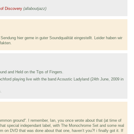
 of Discovery
(allaboutjazz)
Sendung hier gerne in guter Soundqualität eingestellt. Leider haben wir
fakten.
und and Held on the Tips of Fingers.
hford playing live with the band Acoustic Ladyland (24th June, 2009 in
.
mmon ground“. I remember, Ian, you once wrote about that (at time of
hat special independant label, with The Monochrome Set and some real
lm on DVD that was done about that one, haven’t you?! i finally got it. If