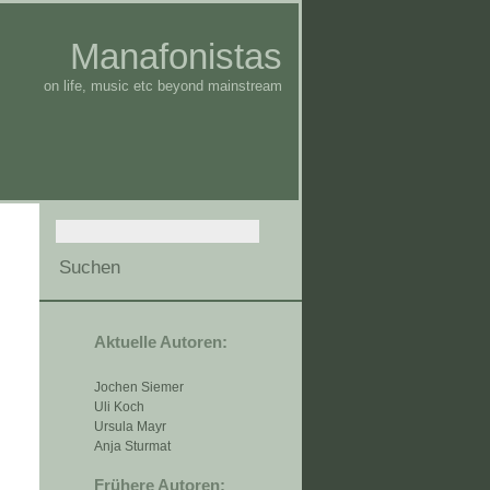
Manafonistas
on life, music etc beyond mainstream
Aktuelle Autoren:
Jochen Siemer
Uli Koch
Ursula Mayr
Anja Sturmat
Frühere Autoren: