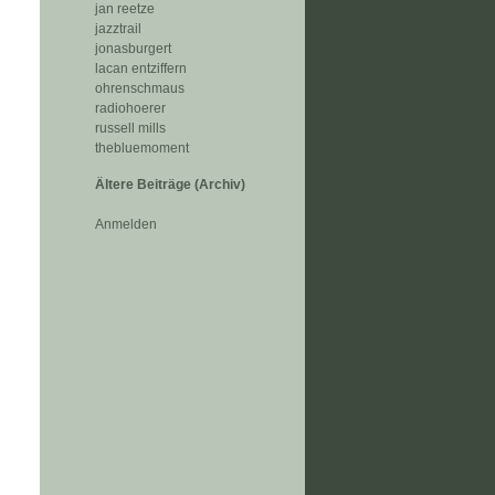
jan reetze
jazztrail
jonasburgert
lacan entziffern
ohrenschmaus
radiohoerer
russell mills
thebluemoment
Ältere Beiträge (Archiv)
Anmelden