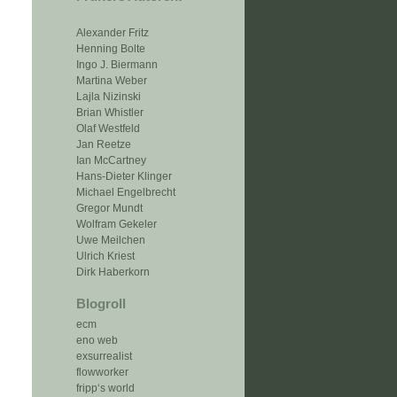
Alexander Fritz
Henning Bolte
Ingo J. Biermann
Martina Weber
Lajla Nizinski
Brian Whistler
Olaf Westfeld
Jan Reetze
Ian McCartney
Hans-Dieter Klinger
Michael Engelbrecht
Gregor Mundt
Wolfram Gekeler
Uwe Meilchen
Ulrich Kriest
Dirk Haberkorn
Blogroll
ecm
eno web
exsurrealist
flowworker
fripp‘s world