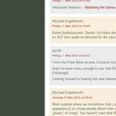
Freitag, 7. März 2014 um 15:40
Alexander Hawkins –
Retaining the Sense
Michael Engelbrecht:
Freitag, 7. März 2014 um 21:03
Keine Audiokassette. Danke. Ich hätte die 
im DLF kein audio-on-demand für die Jazz
Ian M:
Freitag, 7. März 2014 um 22:42
I love the Polar Bear records Common Gro
And I’ve been lucky enough to see Seb Roc
Edinburgh).
Looking forward to hearing the new release
Michael Engelbrecht:
Samstag, 8. März 2014 um 05:41
Real surprise where we sometimes find „co
appearance) so cheap double album from t
„jewels“ of songs. You haven’t seen that fi