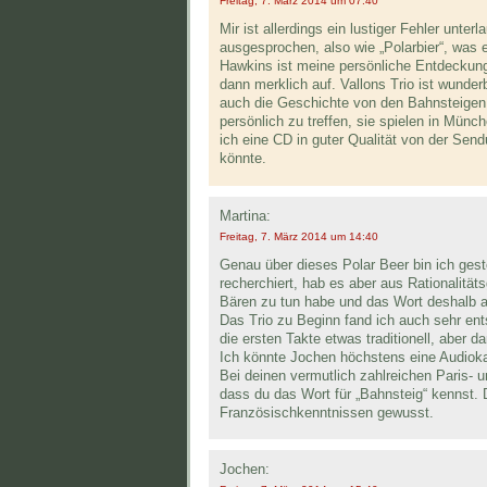
Freitag, 7. März 2014 um 07:40
Mir ist allerdings ein lustiger Fehler unte
ausgesprochen, also wie „Polarbier“, was e
Hawkins ist meine persönliche Entdeckung 
dann merklich auf. Vallons Trio ist wunderb
auch die Geschichte von den Bahnsteigen 
persönlich zu treffen, sie spielen in Mün
ich eine CD in guter Qualität von der Sen
könnte.
Martina:
Freitag, 7. März 2014 um 14:40
Genau über dieses Polar Beer bin ich gest
recherchiert, hab es aber aus Rationalität
Bären zu tun habe und das Wort deshalb a
Das Trio zu Beginn fand ich auch sehr en
die ersten Takte etwas traditionell, aber 
Ich könnte Jochen höchstens eine Audiok
Bei deinen vermutlich zahlreichen Paris- u
dass du das Wort für „Bahnsteig“ kennst.
Französischkenntnissen gewusst.
Jochen: