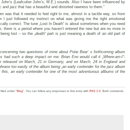
 John’s (Leafcutter John’s; M.E.) sounds. Also I have been influenced by
ic and jazz that has a beautiful and distorted rawness to them.“
m was that it needed to feel right to me, almost in a tactile way, so from
m I just followed my instinct on what was giving me the right emotional
ically correct. The tune „Lost In Death“ is about sometimes when you need
e, there is a period where you haven’t entered the new but are no more in
being lost – so the „death“ part is just meaning a death of an old part of
 concerning two questions of mine about Polar Bear‘ s forthcoming album
as had such a deep impact on me. Brian Eno would call it „Where-am-I“-
be released on March, 21 in Germany, and on March, 24 in England and
hrase too easily of the album being „an early contender for the jazz album
 say this, an early contender for one of the most adventurous allbums of the
filed under "
Blog
". You can follow any responses to this entry with
RSS 2.0
. Both comments