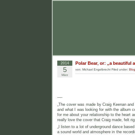
Polar Bear, or: „a beautiful
2014
5
von: Michael Engelbrecht Filed under:
Blo
März
—-
„The cover was made by Craig Keenan and w
and what I was looking for with the album c
for me about your relationship to the heart 
really love the cover that Craig made, felt ri
„I listen to a lot of underground dance base
a sound world and atmosphere in the recordi