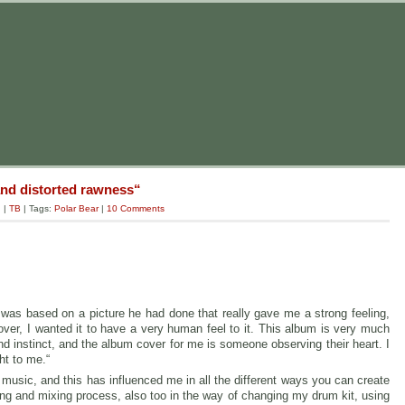
 and distorted rawness“
g
|
TB
| Tags:
Polar Bear
|
10 Comments
as based on a picture he had done that really gave me a strong feeling,
over, I wanted it to have a very human feel to it. This album is very much
and instinct, and the album cover for me is someone observing their heart. I
ght to me.“
d music, and this has influenced me in all the different ways you can create
ng and mixing process, also too in the way of changing my drum kit, using