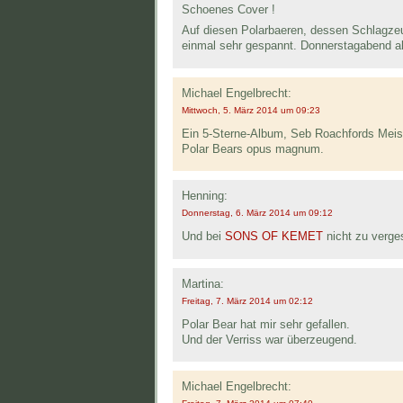
Schoenes Cover !
Auf diesen Polarbaeren, dessen Schlagzeu
einmal sehr gespannt. Donnerstagabend al
Michael Engelbrecht:
Mittwoch, 5. März 2014 um 09:23
Ein 5-Sterne-Album, Seb Roachfords Meiste
Polar Bears opus magnum.
Henning:
Donnerstag, 6. März 2014 um 09:12
Und bei
SONS OF KEMET
nicht zu verges
Martina:
Freitag, 7. März 2014 um 02:12
Polar Bear hat mir sehr gefallen.
Und der Verriss war überzeugend.
Michael Engelbrecht: