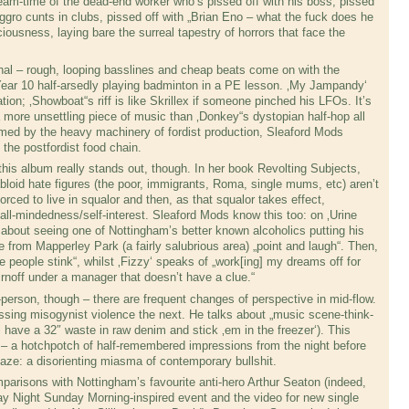
eam-time of the dead-end worker who’s pissed off with his boss, pissed
 aggro cunts in clubs, pissed off with „Brian Eno – what the fuck does he
iousness, laying bare the surreal tapestry of horrors that face the
nal – rough, looping basslines and cheap beats come on with the
 Year 10 half-arsedly playing badminton in a PE lesson. ‚My Jampandy‘
ation; ‚Showboat“s riff is like Skrillex if someone pinched his LFOs. It’s
r a more unsettling piece of music than ‚Donkey“s dystopian half-hop all
rmed by the heavy machinery of fordist production, Sleaford Mods
 the postfordist food chain.
at this album really stands out, though. In her book Revolting Subjects,
loid hate figures (the poor, immigrants, Roma, single mums, etc) aren’t
orced to live in squalor and then, as that squalor takes effect,
l-mindedness/self-interest. Sleaford Mods know this too: on ‚Urine
 about seeing one of Nottingham’s better known alcoholics putting his
ple from Mapperley Park (a fairly salubrious area) „point and laugh“. Then,
people stink“, whilst ‚Fizzy‘ speaks of „work[ing] my dreams off for
irnoff under a manager that doesn’t have a clue.“
t-person, though – there are frequent changes of perspective in mid-flow.
ssing misogynist violence the next. He talks about „music scene-think-
ll have a 32″ waste in raw denim and stick ‚em in the freezer‘). This
– a hotchpotch of half-remembered impressions from the night before
haze: a disorienting miasma of contemporary bullshit.
parisons with Nottingham’s favourite anti-hero Arthur Seaton (indeed,
y Night Sunday Morning-inspired event and the video for new single