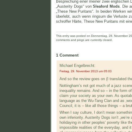
Besprechung einer meiner zwei englischen L
„Austerity Dogs“ von
Sleaford Mods
. Die a
„These New Puritans“. In beiden Werken w
überlebt, auch wenn ringsum die Verluste 
schroffer Härte, These New Puritans mit ein
This entry was posted on Donnerstag, 28. November 201
comments and pings are currently closed.
1 Comment
Michael Engelbrecht:
Freitag, 29. November 2013 um 05:03
And so the review goes on (I translated th
Nottingham’s not got much of a jazz scen
inequality remains. And so – in the form of
claim your society as your own. As quotable
language as the Wu-Tang Clan and as ‚wow
Council, it is – like all those things – a bru
When I say culture, I don’t mean somethin
own inferiority. Austerity Dogs isn’t „we’re
holidaying in other peoples‘ poverty like 
impossible realities of the everyday, and i