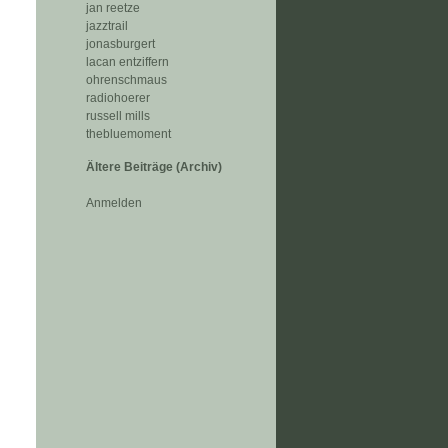
jan reetze
jazztrail
jonasburgert
lacan entziffern
ohrenschmaus
radiohoerer
russell mills
thebluemoment
Ältere Beiträge (Archiv)
Anmelden