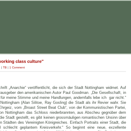
 working class culture“
g
|
TB
|
1 Comment
ift „Anarchie“ veröffentlicht, die sich der Stadt Nottingham widmet. Auf
erausgeber den amerikanischen Autor Paul Goodman. „Die Gesellschaft, in
en für meine Stimme und meine Handlungen, andernfalls lebe ich gar nicht.“
 Nottingham (Alan Silitoe, Ray Gosling) die Stadt als ihr Revier wahr. Sie
Ehrgeiz, vom „Broast Street Beat Club“, von der Kommunistischen Partei,
von Nottingham das Schloss niederbrannten, aus Abscheu gegnüber dem
ie Stadt gestellt, es gibt keinen grossmäuligen romantischen Unsinn über
Städten des Vereinigten Königreiches. Einfach Portraits einer Stadt, die
 schlecht geplantem Kreisverkehr.“ So beginnt eine neue, exzellente