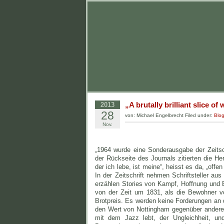
„A brutally brilliant slice of
2013
28
von: Michael Engelbrecht Filed under:
Blo
Nov.
„1964 wurde eine Sonderausgabe der Zeitschr
der Rückseite des Journals zitierten die H
der ich lebe, ist meine“, heisst es da, „off
In der Zeitschrift nehmen Schriftsteller aus
erzählen Stories von Kampf, Hoffnung und 
von der Zeit um 1831, als die Bewohner 
Brotpreis. Es werden keine Forderungen an d
den Wert von Nottingham gegenüber anderen 
mit dem Jazz lebt, der Ungleichheit, und