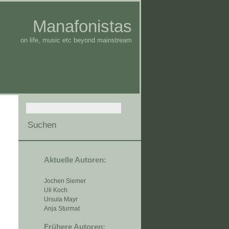
Manafonistas
on life, music etc beyond mainstream
Aktuelle Autoren:
Jochen Siemer
Uli Koch
Ursula Mayr
Anja Sturmat
Frühere Autoren: