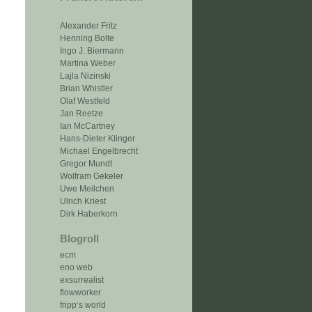
Alexander Fritz
Henning Bolte
Ingo J. Biermann
Martina Weber
Lajla Nizinski
Brian Whistler
Olaf Westfeld
Jan Reetze
Ian McCartney
Hans-Dieter Klinger
Michael Engelbrecht
Gregor Mundt
Wolfram Gekeler
Uwe Meilchen
Ulrich Kriest
Dirk Haberkorn
Blogroll
ecm
eno web
exsurrealist
flowworker
fripp‘s world