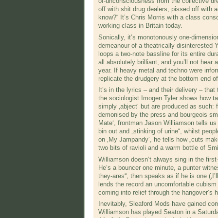
of-unconsciousness from the collective dr
off with shit drug dealers, pissed off with
know?“ It’s Chris Morris with a class consc
working class in Britain today.
Sonically, it’s monotonously one-dimensio
demeanour of a theatrically disinterested
loops a two-note bassline for its entire dur
all absolutely brilliant, and you’ll not hea
year. If heavy metal and techno were info
replicate the drudgery at the bottom end of
It’s in the lyrics – and their delivery – th
the sociologist Imogen Tyler shows how tab
simply ‚abject‘ but are produced as such: f
demonised by the press and bourgeois smal
Mate‘, frontman Jason Williamson tells us
bin out and „stinking of urine“, whilst peo
on ‚My Jampandy‘, he tells how „cuts make 
two bits of ravioli and a warm bottle of Sm
Williamson doesn’t always sing in the firs
He’s a bouncer one minute, a punter witne
they-ares“, then speaks as if he is one (‚I’
lends the record an uncomfortable cubism 
coming into relief through the hangover’s 
Inevitably, Sleaford Mods have gained com
Williamson has played Seaton in a Saturda