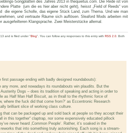
ieblings-Songplatten des Jahres 2013 in thequietus.com. Die Rede ist von
ndere Platte (um die es hier aber nicht geht), heisst „Field of Reeds“ von
ird die eigene Scholle, das eigene Stück Land, zum Thema. Und wie man
zunehmen, und vertraute Räume sich auflösen. Sleaford Mods arbeiten mit
er ausgefeilteren Klangsprache. Zwei Meisterstücke allemal.
3 and is filed under "
Blog
". You can follow any responses to this entry with
RSS 2.0
. Both
e first passage ending with badly designed roundabouts):
e any more, and nowadays its roundabouts win plaudits. But the
 Austerity Dogs – does its tradition of speaking and acting in order to
 as Half Man Half Biscuit, as in thrall to the rhythmic force of
, where the fuck did that come from?‘ as Eccentronic Research
tally brilliant slice of working class culture.
g that can be packaged up and sold back at people so they accept their
 all in this together“ claptrap, nor some expensively educated pillock
they’ve never heard ‚Common People‘. Rather, it’s soaked in the
t reworks that into something truly astonishing. Each song is a stream-