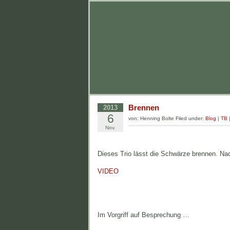
Brennen
2013
6
von: Henning Bolte Filed under:
Blog
|
TB
Nov.
Dieses Trio lässt die Schwärze brennen. Na
VIDEO
Im Vorgriff auf Besprechung …