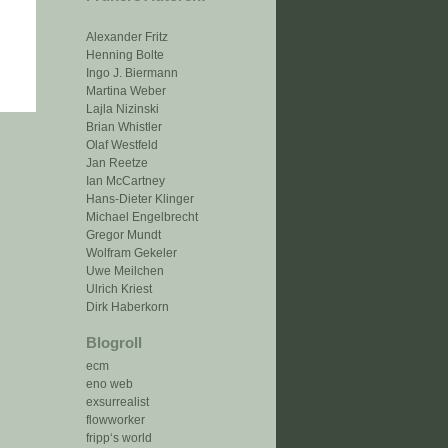
Alexander Fritz
Henning Bolte
Ingo J. Biermann
Martina Weber
Lajla Nizinski
Brian Whistler
Olaf Westfeld
Jan Reetze
Ian McCartney
Hans-Dieter Klinger
Michael Engelbrecht
Gregor Mundt
Wolfram Gekeler
Uwe Meilchen
Ulrich Kriest
Dirk Haberkorn
Blogroll
ecm
eno web
exsurrealist
flowworker
fripp‘s world