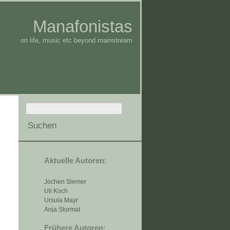
Manafonistas
on life, music etc beyond mainstream
Aktuelle Autoren:
Jochen Siemer
Uli Koch
Ursula Mayr
Anja Sturmat
Frühere Autoren: