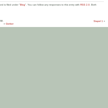
d is filed under "
Blog
". You can follow any responses to this entry with
RSS 2.0
. Both
me.
Stapel 1
»
«
Gerber