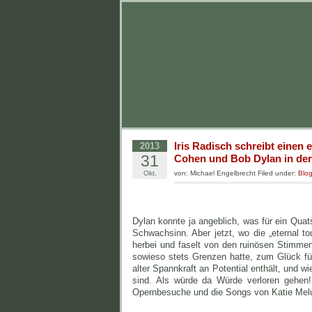
Iris Radisch schreibt einen
2013
31
Cohen und Bob Dylan in der
Okt.
von: Michael Engelbrecht Filed under:
Blo
Dylan konnte ja angeblich, was für ein Qua
Schwachsinn. Aber jetzt, wo die „eternal to
herbei und faselt von den ruinösen Stimmen,
sowieso stets Grenzen hatte, zum Glück für i
alter Spannkraft an Potential enthält, und wi
sind. Als würde da Würde verloren gehen!
Opernbesuche und die Songs von Katie Mel