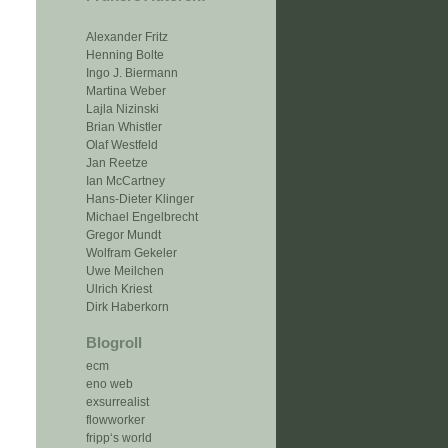
Alexander Fritz
Henning Bolte
Ingo J. Biermann
Martina Weber
Lajla Nizinski
Brian Whistler
Olaf Westfeld
Jan Reetze
Ian McCartney
Hans-Dieter Klinger
Michael Engelbrecht
Gregor Mundt
Wolfram Gekeler
Uwe Meilchen
Ulrich Kriest
Dirk Haberkorn
Blogroll
ecm
eno web
exsurrealist
flowworker
fripp‘s world