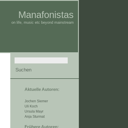
Manafonistas
on life, music etc beyond mainstream
Aktuelle Autoren:
Jochen Siemer
Uli Koch
Ursula Mayr
Anja Sturmat
Frühere Autoren: