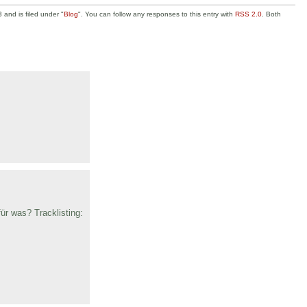
and is filed under "
Blog
". You can follow any responses to this entry with
RSS 2.0
. Both
für was? Tracklisting: