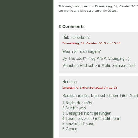
This entry was posted on Donnerstag, 31. Oktober 2013 
comments and pings are currently closed.
2 Comments
Dirk Haberkorn:
Donnerstag, 31. Oktober 2013 um 15:44
Was soll man sagen?
By The „Zeit“ They Are A-Changing :-)
Manchen Radisch Zu Mehr Gelassenheit.
Henning:
Mittwoch, 6. November 2013 um 12:08
Radisch ruinös, kein schlechter Titel! Nur 
1 Radisch ruinös
2 Nur für was
3 Gesagtes nicht gesungen
4 Lesen bis zum Gehtnichtmehr
5 herzliche Pause
6 Genug