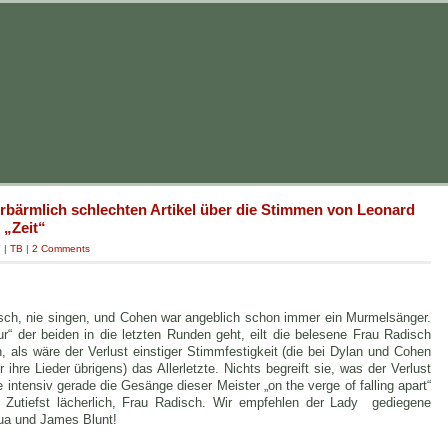
 erbärmlich schlechten Artikel über die Stimmen von Leonard
 „Zeit“
g
|
TB
|
2 Comments
tsch, nie singen, und Cohen war angeblich schon immer ein Murmelsänger.
ur“ der beiden in die letzten Runden geht, eilt die belesene Frau Radisch
 als wäre der Verlust einstiger Stimmfestigkeit (die bei Dylan und Cohen
hre Lieder übrigens) das Allerletzte. Nichts begreift sie, was der Verlust
e intensiv gerade die Gesänge dieser Meister „on the verge of falling apart“
 Zutiefst lächerlich, Frau Radisch. Wir empfehlen der Lady gediegene
ua und James Blunt!