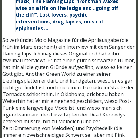
mask, The Flaming Lips´ frontman waxes
wise on a life on the ledge and „going off
the cliff“. Lost lovers, psychic
interventions, drug lapses, musical
epiphanies …
So verkündet Mojo Magazine für die Aprilausgabe (die
früh im März erscheint) ein Interview mit dem Sänger der
Flaming Lips. Ich mag dieses Original und habe ihn
zweimal interviewt. Er hat einen guten schwarzen Humor,
hat mir all die guten Gründe aufgezählt, wieso es keinen
Gott gibt, Another Green World zu einer seiner
Lieblingsplatten erklärt, und kundgetan, wieso er es gar
nicht gut findet ist, noch nie einen Tornado im Staate der
Tornados schlechthin, in Oklahoma, erlebt zu haben.
Weiterhin hat er mir eingehend geschildert, wieso Post-
Punk eine langweilige Mode ist, und wieso man sich
irgendwann aus den Fussstapfen der Dead Kennedys
befreien musste, hin zu Melodien (und der
Zertrümmerung von Melodien) und Psychedelik (die
immer ein zweischneidiges Schwert sei, aber mit Pink