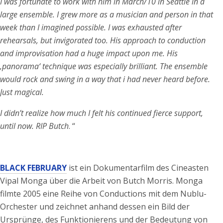
I was fortunate to work with him in March/10 in Seattle in a
large ensemble. I grew more as a musician and person in that
week than I imagined possible. I was exhausted after
rehearsals, but invigorated too. His approach to conduction
and improvisation had a huge impact upon me. His
‚panorama‘ technique was especially brilliant. The ensemble
would rock and swing in a way that i had never heard before.
Just magical.
I didn’t realize how much I felt his continued fierce support,
until now. RIP Butch
. “
BLACK FEBRUARY
ist ein Dokumentarfilm des Cineasten
Vipal Monga über die Arbeit von Butch Morris. Monga
filmte 2005 eine Reihe von Conductions mit dem Nublu-
Orchester und zeichnet anhand dessen ein Bild der
Ursprünge, des Funktionierens und der Bedeutung von