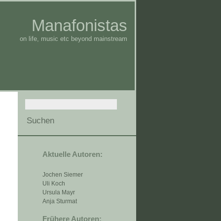
Manafonistas
on life, music etc beyond mainstream
Aktuelle Autoren:
Jochen Siemer
Uli Koch
Ursula Mayr
Anja Sturmat
Frühere Autoren: