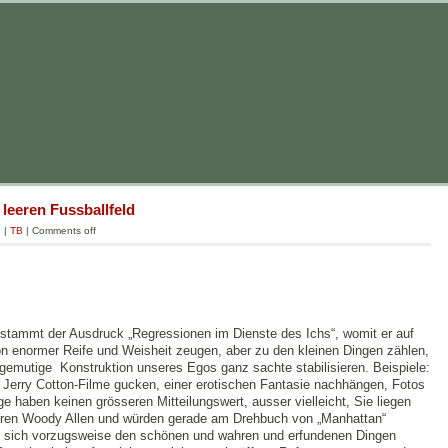
leeren Fussballfeld
g
|
TB
|
Comments off
tammt der Ausdruck „Regressionen im Dienste des Ichs“, womit er auf
von enormer Reife und Weisheit zeugen, aber zu den kleinen Dingen zählen,
gemutige Konstruktion unseres Egos ganz sachte stabilisieren. Beispiele:
 Jerry Cotton-Filme gucken, einer erotischen Fantasie nachhängen, Fotos
e haben keinen grösseren Mitteilungswert, ausser vielleicht, Sie liegen
wären Woody Allen und würden gerade am Drehbuch von „Manhattan“
ie sich vorzugsweise den schönen und wahren und erfundenen Dingen