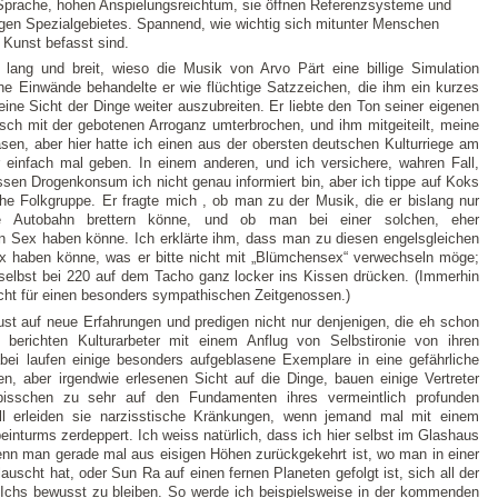
 Sprache, hohen Anspielungsreichtum, sie öffnen Referenzsysteme und
ligen Spezialgebietes. Spannend, wie wichtig sich mitunter Menschen
 Kunst befasst sind.
 lang und breit, wieso die Musik von Arvo Pärt eine billige Simulation
eine Einwände behandelte er wie flüchtige Satzzeichen, die ihm ein kurzes
ne Sicht der Dinge weiter auszubreiten. Er liebte den Ton seiner eigenen
sch mit der gebotenen Arroganz umterbrochen, und ihm mitgeiteilt, meine
lasen, aber hier hatte ich einen aus der obersten deutschen Kulturriege am
r einfach mal geben. In einem anderen, und ich versichere, wahren Fall,
essen Drogenkonsum ich nicht genau informiert bin, aber ich tippe auf Koks
che Folkgruppe. Er fragte mich , ob man zu der Musik, die er bislang nur
ie Autobahn brettern könne, und ob man bei einer solchen, eher
 Sex haben könne. Ich erklärte ihm, dass man zu diesen engelsgleichen
 haben könne, was er bitte nicht mit „Blümchensex“ verwechseln möge;
selbst bei 220 auf dem Tacho ganz locker ins Kissen drücken. (Immerhin
icht für einen besonders sympathischen Zeitgenossen.)
ust auf neue Erfahrungen und predigen nicht nur denjenigen, die eh schon
berichten Kulturarbeter mit einem Anflug von Selbstironie von ihren
ei laufen einige besonders aufgeblasene Exemplare in eine gefährliche
en, aber irgendwie erlesenen Sicht auf die Dinge, bauen einige Vertreter
 bisschen zu sehr auf den Fundamenten ihres vermeintlich profunden
ll erleiden sie narzisstische Kränkungen, wenn jemand mal mit einem
einturms zerdeppert. Ich weiss natürlich, dass ich hier selbst im Glashaus
, wenn man gerade mal aus eisigen Höhen zurückgekehrt ist, wo man in einer
auscht hat, oder Sun Ra auf einen fernen Planeten gefolgt ist, sich all der
Ichs bewusst zu bleiben. So werde ich beispielsweise in der kommenden