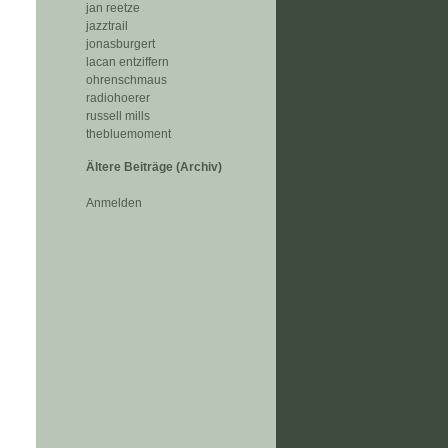
jan reetze
jazztrail
jonasburgert
lacan entziffern
ohrenschmaus
radiohoerer
russell mills
thebluemoment
Ältere Beiträge (Archiv)
Anmelden