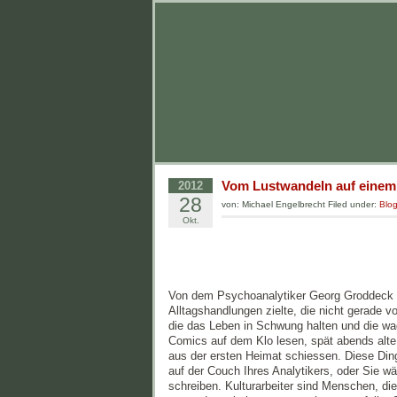
Vom Lustwandeln auf einem 
2012
28
von: Michael Engelbrecht Filed under:
Blo
Okt.
Von dem Psychoanalytiker Georg Groddeck s
Alltagshandlungen zielte, die nicht gerade 
die das Leben in Schwung halten und die wa
Comics auf dem Klo lesen, spät abends alte
aus der ersten Heimat schiessen. Diese Ding
auf der Couch Ihres Analytikers, oder Sie 
schreiben. Kulturarbeiter sind Menschen, d