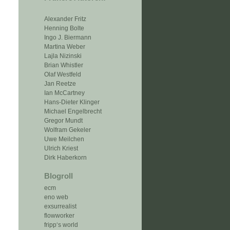
Alexander Fritz
Henning Bolte
Ingo J. Biermann
Martina Weber
Lajla Nizinski
Brian Whistler
Olaf Westfeld
Jan Reetze
Ian McCartney
Hans-Dieter Klinger
Michael Engelbrecht
Gregor Mundt
Wolfram Gekeler
Uwe Meilchen
Ulrich Kriest
Dirk Haberkorn
Blogroll
ecm
eno web
exsurrealist
flowworker
fripp‘s world