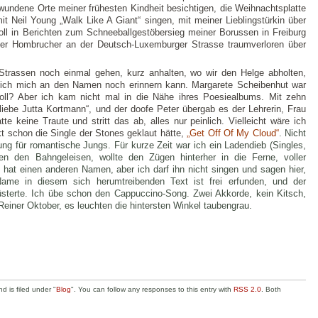
ndene Orte meiner frühesten Kindheit besichtigen, die Weihnachtsplatte
t Neil Young „Walk Like A Giant“ singen, mit meiner Lieblingstürkin über
voll in Berichten zum Schneeballgestöbersieg meiner Borussen in Freiburg
 der Hombrucher an der Deutsch-Luxemburger Strasse traumverloren über
 Strassen noch einmal gehen, kurz anhalten, wo wir den Helge abholten,
ich mich an den Namen noch erinnern kann. Margarete Scheibenhut war
ll? Aber ich kam nicht mal in die Nähe ihres Poesiealbums. Mit zehn
 liebe Jutta Kortmann“, und der doofe Peter übergab es der Lehrerin, Frau
e keine Traute und stritt das ab, alles nur peinlich. Vielleicht wäre ich
 schon die Single der Stones geklaut hätte,
„Get Off Of My Cloud“
. Nicht
ung für romantische Jungs. Für kurze Zeit war ich ein Ladendieb (Singles,
 den Bahngeleisen, wollte den Zügen hinterher in die Ferne, voller
hat einen anderen Namen, aber ich darf ihn nicht singen und sagen hier,
ame in diesem sich herumtreibenden Text ist frei erfunden, und der
sterte. Ich übe schon den Cappuccino-Song. Zwei Akkorde, kein Kitsch,
Reiner Oktober, es leuchten die hintersten Winkel taubengrau.
 is filed under "
Blog
". You can follow any responses to this entry with
RSS 2.0
. Both