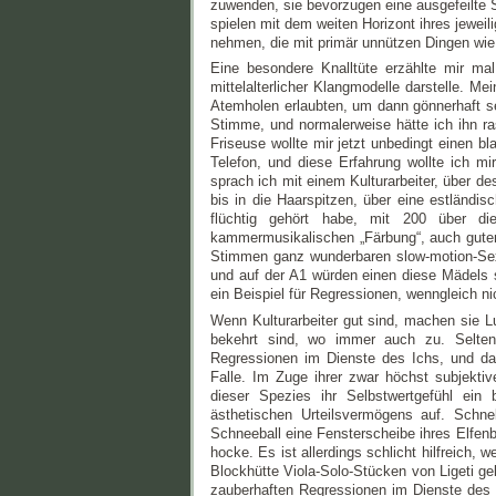
zuwenden, sie bevorzugen eine ausgefeilte
spielen mit dem weiten Horizont ihres jewei
nehmen, die mit primär unnützen Dingen wie
Eine besondere Knalltüte erzählte mir mal
mittelalterlicher Klangmodelle darstelle. M
Atemholen erlaubten, um dann gönnerhaft sei
Stimme, und normalerweise hätte ich ihn ra
Friseuse wollte mir jetzt unbedingt einen b
Telefon, und diese Erfahrung wollte ich mi
sprach ich mit einem Kulturarbeiter, über d
bis in die Haarspitzen, über eine estländis
flüchtig gehört habe, mit 200 über d
kammermusikalischen „Färbung“, auch guten
Stimmen ganz wunderbaren slow-motion-Sex
und auf der A1 würden einen diese Mädels 
ein Beispiel für Regressionen, wenngleich n
Wenn Kulturarbeiter gut sind, machen sie L
bekehrt sind, wo immer auch zu. Selten 
Regressionen im Dienste des Ichs, und dab
Falle. Im Zuge ihrer zwar höchst subjektiv
dieser Spezies ihr Selbstwertgefühl ein
ästhetischen Urteilsvermögens auf. Schne
Schneeball eine Fensterscheibe ihres Elfenb
hocke. Es ist allerdings schlicht hilfreich
Blockhütte Viola-Solo-Stücken von Ligeti gel
zauberhaften Regressionen im Dienste des 