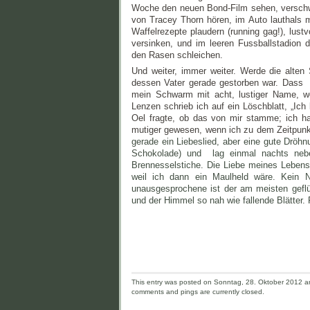
Woche den neuen Bond-Film sehen, verschwu
von Tracey Thorn hören, im Auto lauthals mi
Waffelrezepte plaudern (running gag!), lust
versinken, und im leeren Fussballstadion
den Rasen schleichen.
Und weiter, immer weiter. Werde die alten
dessen Vater gerade gestorben war. Dass 
mein Schwarm mit acht, lustiger Name, wo
Lenzen schrieb ich auf ein Löschblatt, „Ich
Oel fragte, ob das von mir stamme; ich hatt
mutiger gewesen, wenn ich zu dem Zeitpunkt
gerade ein Liebeslied, aber eine gute Dröhn
Schokolade) und lag einmal nachts neben
Brennesselstiche. Die Liebe meines Lebens 
weil ich dann ein Maulheld wäre. Kein N
unausgesprochene ist der am meisten geflü
und der Himmel so nah wie fallende Blätter. 
This entry was posted on Sonntag, 28. Oktober 2012 and
comments and pings are currently closed.