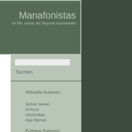
Manafonistas
on life, music etc beyond mainstream
Aktuelle Autoren:
Jochen Siemer
Uli Koch
Ursula Mayr
Anja Sturmat
Frühere Autoren: