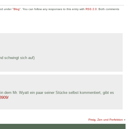
led under "
Blog
". You can follow any responses to this entry with
RSS 2.0
. Both comments
d schwingt sich auf)
 in dem Mr. Wyatt ein paar seiner Stücke selbst kommentiert, gibt es
/8909/
Pirsig, Zen und Perfektion
»