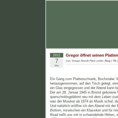
Gregor öffnet seinen Platte
2012
7
von: Gregor Mundt Filed under:
Blog
|
TB
Mai
Ein Gang zum Plattenschrank, Buchstabe `W
herausgenommen, auf den Tisch gelegt, eine
ein Glas eingegossen und der Abend kann be
Der am 28. Januar 1945 in Bristol geborene 
querschnittsgelähmt neu mit dem Leben zurec
was der Musiker ab 1974 an Musik schuf, d
Und natürlich eröffne ich den Abend mit der P
Bottom
, inzwischen ein Klassiker und für 
Road
reißt uns mit in schwindelnde Höhen, st