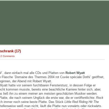
nschrank (17)
|
2 Comments
´, dann einfach mal alle CDs und Platten von
Robert Wyatt
 Flasche `Domaine des Thermes 2004 rot Cuvée spéciale Dothi´ geöffnet,
ginnen, der Abend mit Robert Wyatt.
Wyatt hatte vor seinem furchtbaren Fenstersturz, in dessen Folge er
ht kommen musste, bereits eine beachtliche Karriere hinter sich, aber,
as ließ ihn zu einem meiner am meisten geschätzten Musiker werden.
latte, die nach seinem Unglück die erste war, die er veröffentlichte:
Rock
mich immer noch seine beste Platte. Das Stück
Little Red Riding Hit The
ellenweise weiß man nicht, läuft die Platte nun vorwärts oder rückwärts.