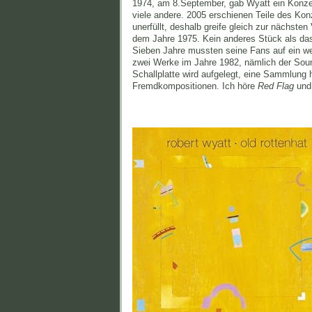
1974, am 8.September, gab Wyatt ein Konzert
viele andere. 2005 erschienen Teile des Kon
unerfüllt, deshalb greife gleich zur nächste
dem Jahre 1975. Kein anderes Stück als d
Sieben Jahre mussten seine Fans auf ein we
zwei Werke im Jahre 1982, nämlich der Sou
Schallplatte wird aufgelegt, eine Sammlung h
Fremdkompositionen. Ich höre
Red Flag
und 