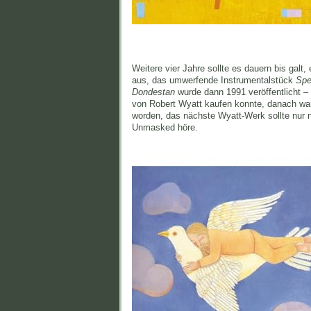
Weitere vier Jahre sollte es dauern bis galt,
aus, das umwerfende Instrumentalstück
Spe
Dondestan
wurde dann 1991 veröffentlicht –
von Robert Wyatt kaufen konnte, danach war
worden, das nächste Wyatt-Werk sollte nur 
Unmasked höre.