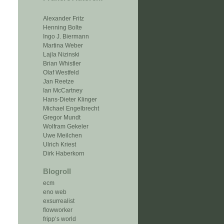
Alexander Fritz
Henning Bolte
Ingo J. Biermann
Martina Weber
Lajla Nizinski
Brian Whistler
Olaf Westfeld
Jan Reetze
Ian McCartney
Hans-Dieter Klinger
Michael Engelbrecht
Gregor Mundt
Wolfram Gekeler
Uwe Meilchen
Ulrich Kriest
Dirk Haberkorn
Blogroll
ecm
eno web
exsurrealist
flowworker
fripp‘s world