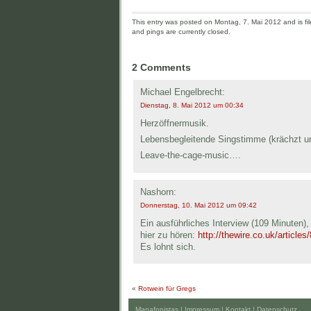
This entry was posted on Montag, 7. Mai 2012 and is fi
and pings are currently closed.
2 Comments
Michael Engelbrecht:
Dienstag, 8. Mai 2012 um 00:34
Herzöffnermusik.
Lebensbegleitende Singstimme (krächzt un
Leave-the-cage-music….
Nashorn:
Donnerstag, 10. Mai 2012 um 09:42
Ein ausführliches Interview (109 Minuten),
hier zu hören:
http://thewire.co.uk/articles
Es lohnt sich.
«
Rotwein für Gregs
Manafonistas |
Impressum | Kontakt
|
Datenschutz