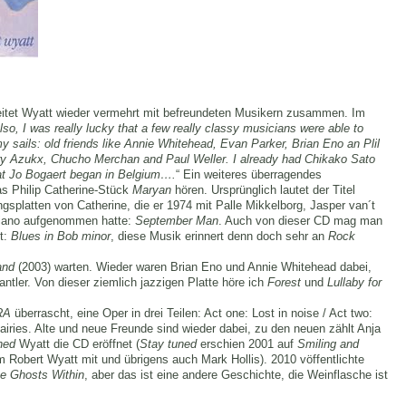
itet Wyatt wieder vermehrt mit befreundeten Musikern zusammen. Im
so, I was really lucky that a few really classy musicians were able to
 sails: old friends like Annie Whitehead, Evan Parker, Brian Eno an Plil
ry Azukx, Chucho Merchan and Paul Weller. I already had Chikako Sato
that Jo Bogaert began in Belgium….
“ Ein weiteres überragendes
s Philip Catherine-Stück
Maryan
hören. Ursprünglich lautet der Titel
ngsplatten von Catherine, die er 1974 mit Palle Mikkelborg, Jasper van´t
riano aufgenommen hatte:
September Man
. Auch von dieser CD mag man
bt:
Blues in Bob minor
, diese Musik erinnert denn doch sehr an
Rock
and
(2003) warten. Wieder waren Brian Eno und Annie Whitehead dabei,
tler. Von dieser ziemlich jazzigen Platte höre ich
Forest
und
Lullaby for
RA
überrascht, eine Oper in drei Teilen: Act one: Lost in noise / Act two:
airies. Alte und neue Freunde sind wieder dabei, zu den neuen zählt Anja
ned
Wyatt die CD eröffnet (
Stay tuned
erschien 2001 auf
Smiling and
m Robert Wyatt mit und übrigens auch Mark Hollis). 2010 vöffentlichte
he Ghosts Within
, aber das ist eine andere Geschichte, die Weinflasche ist