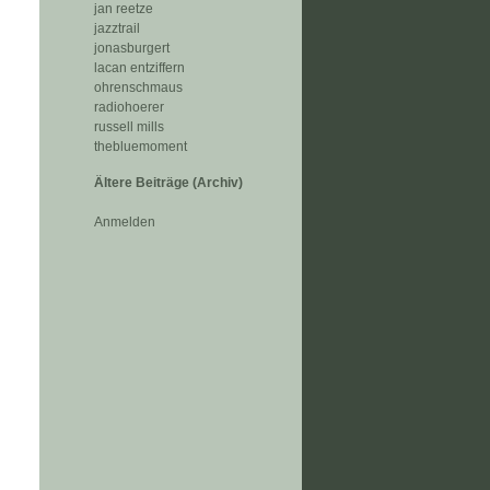
jan reetze
jazztrail
jonasburgert
lacan entziffern
ohrenschmaus
radiohoerer
russell mills
thebluemoment
Ältere Beiträge (Archiv)
Anmelden