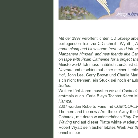
Mit der 1997 veröffentlichten CD
Shleep
arbe
beiliegenden Text zur CD schreibt Wyatt: „
Al
come along and blow some fresh wind into my
Manzanera himself, and new friends like Ga
on tape with Philip Catherine for a project 
Meisterwerk! Ich muss natürlich zunächst da
Nayram
und erschien auf einer meiner Liebli
Hof, John Lee, Gerry Brown und Charlie Ma
sich nicht trennen, ein Stück sei noch erlau
Bottom
.
Weitere fünf Jahre mussten wir auf
Cuckool
erstmals auch Carla Bleys Tochter Karen Man
Hamza
.
2007 wurden Roberts Fans mit
COMICOPE
The here and the now / Act three: Away the f
Gabarek, mit deren wunderschönen
Stay Tu
Waving
und auf dieser Platte wirkte wiederu
Robert Wyatt sein bisher letztes Werk
For t
ohnehin leer.