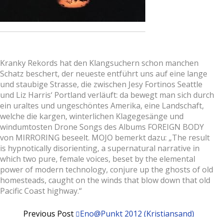
Kranky Rekords hat den Klangsuchern schon manchen
Schatz beschert, der neueste entführt uns auf eine lange
und staubige Strasse, die zwischen Jesy Fortinos Seattle
und Liz Harris‘ Portland verläuft: da bewegt man sich durch
ein uraltes und ungeschöntes Amerika, eine Landschaft,
welche die kargen, winterlichen Klagegesänge und
windumtosten Drone Songs des Albums FOREIGN BODY
von MIRRORING beseelt. MOJO bemerkt dazu: „The result
is hypnotically disorienting, a supernatural narrative in
which two pure, female voices, beset by the elemental
power of modern technology, conjure up the ghosts of old
homesteads, caught on the winds that blow down that old
Pacific Coast highway.“
Previous Post
Eno@Punkt 2012 (Kristiansand)