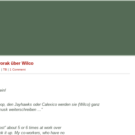
orak über Wilco
g
|
TB
|
1 Comment
ein!
p, den Jayhawks oder Calexico werden sie (Wilco) ganz
musk weiterschreiben …“
ost” about 5 or 6 times at work over
rank it up. My co-workers, who have no