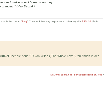
ping and making devil horns when they
e of music!” (Ray Dvorak)
and is filed under "
Blog
". You can follow any responses to this entry with
RSS 2.0
. Both
tikel über die neue CD von Wilco („The Whole Love“), zu finden in der
Mit John Surman auf der Strasse nach St. Ives
»