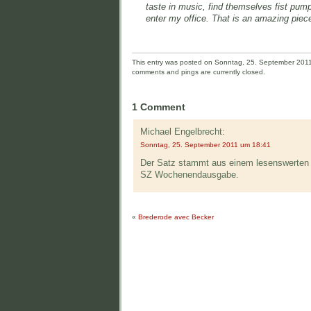
taste in music, find themselves fist pum
enter my office. That is an amazing piec
This entry was posted on Sonntag, 25. September 2011 
comments and pings are currently closed.
1 Comment
Michael Engelbrecht:
Sonntag, 25. September 2011 um 18:41
Der Satz stammt aus einem lesenswerten Ar
SZ Wochenendausgabe.
«
Brederode avec Becker