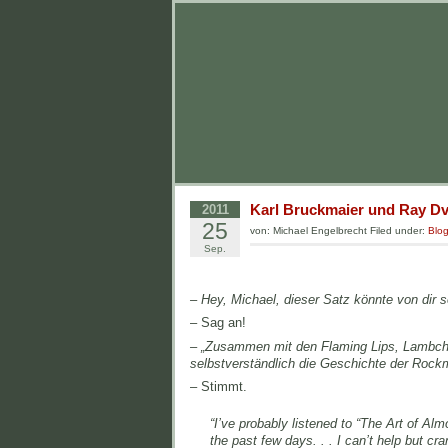
Karl Bruckmaier und Ray Dv
2011
25
von: Michael Engelbrecht Filed under:
Blo
Sep.
– Hey, Michael, dieser Satz könnte von dir s
– Sag an!
– „Zusammen mit den Flaming Lips, Lambcho
selbstverständlich die Geschichte der Rock
– Stimmt.
“I’ve probably listened to “The Art of Alm
the past few days. . . I can’t help but c