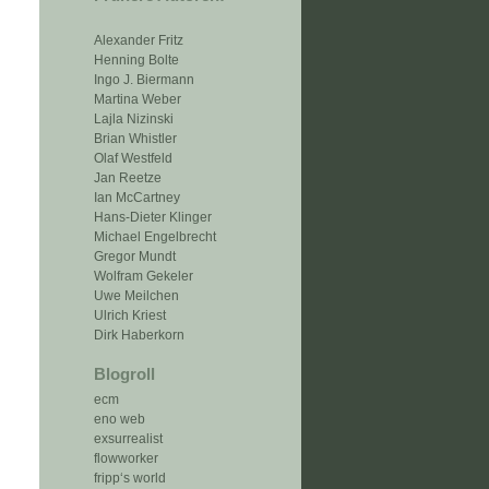
Alexander Fritz
Henning Bolte
Ingo J. Biermann
Martina Weber
Lajla Nizinski
Brian Whistler
Olaf Westfeld
Jan Reetze
Ian McCartney
Hans-Dieter Klinger
Michael Engelbrecht
Gregor Mundt
Wolfram Gekeler
Uwe Meilchen
Ulrich Kriest
Dirk Haberkorn
Blogroll
ecm
eno web
exsurrealist
flowworker
fripp‘s world