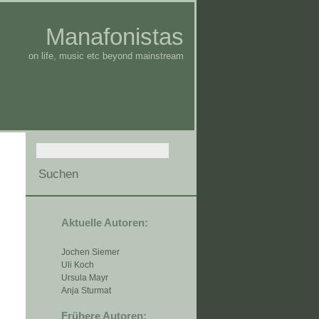
Manafonistas
on life, music etc beyond mainstream
Aktuelle Autoren:
Jochen Siemer
Uli Koch
Ursula Mayr
Anja Sturmat
Frühere Autoren: