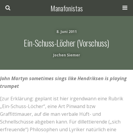
Manafonistas
8. Juni 2011
Ein-Schuss-Löcher (Vorschuss)
Jochen Siemer
John Martyn sometimes sings like Hendriksen is playing
trumpet
[zur Erklärung: geplant ist hier irgendwann eine Rubrik
„Ein-Schuss-Löcher“, eine Art Pinwand bzw
Graffittimauer, auf die man verbale Hüft- und
Schnellschüsse abgeben kann. Für dillettierende („sich
erfreuende“) Philosophen und Lyriker natürlich eine