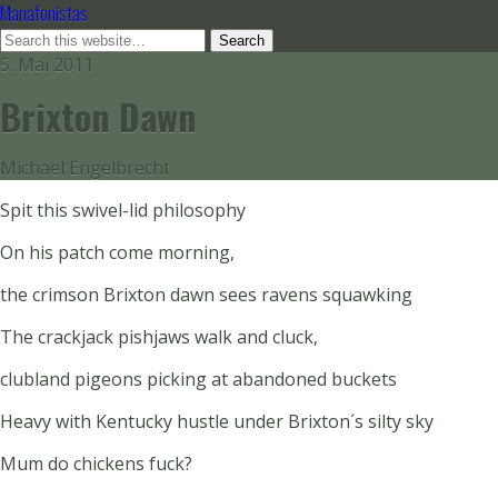
Manafonistas
5. Mai 2011
Brixton Dawn
Michael Engelbrecht
Spit this swivel-lid philosophy
On his patch come morning,
the crimson Brixton dawn sees ravens squawking
The crackjack pishjaws walk and cluck,
clubland pigeons picking at abandoned buckets
Heavy with Kentucky hustle under Brixton´s silty sky
Mum do chickens fuck?