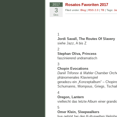
Rosatos Favoriten 2017
2017
3
Filed under:
Blog
|
RSS 2.0
|
TB
| Tags:
Ja
Dez.
1
Jordi Savall, The Routes Of Slavery
siehe Jazz, A bis Z
2
Stephan Oliva, Princess
faszinierend undramatisch
3
Chopin Evocations
Daniil Trifonov & Mahler Chamber Orch
phänomenales Klavierspiel
geradezu ein „Konzeptalbum“ – Chopin
Schumanns, Mompous, Griegs, Tschai
4
Oregon, Lantern
vielleicht das letzte Album einer grand
5
Omer Klein, Sleepwalkers
live gehört bei den Kulturwelten Helmb