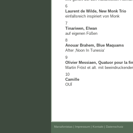
6
Laurent de Wilde, New Monk Trio
einfallsreich inspiriert von Monk
7
Tinariwen, Elwan
auf eigenen Füßen
8
Anouar Brahem, Blue Maquams
After ‚Noon In Tunesia‘
9
Olivier Messiaen, Quatuor pour la fi
Martin Fröst et alt. mit beeindruckende
10
Camille
OUÏ
Manafonistas |
Impressum | Kontakt
|
Datenschutz