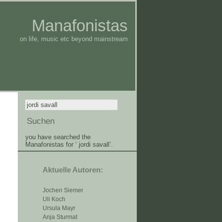
Manafonistas
on life, music etc beyond mainstream
you have searched the
Manafonistas for ‘ jordi savall’.
Aktuelle Autoren:
Jochen Siemer
Uli Koch
Ursula Mayr
Anja Sturmat