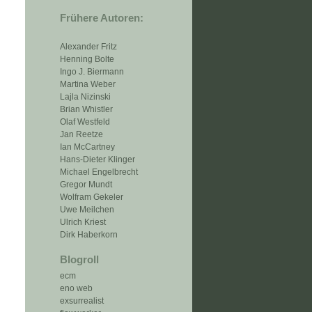
Frühere Autoren:
Alexander Fritz
Henning Bolte
Ingo J. Biermann
Martina Weber
Lajla Nizinski
Brian Whistler
Olaf Westfeld
Jan Reetze
Ian McCartney
Hans-Dieter Klinger
Michael Engelbrecht
Gregor Mundt
Wolfram Gekeler
Uwe Meilchen
Ulrich Kriest
Dirk Haberkorn
Blogroll
ecm
eno web
exsurrealist