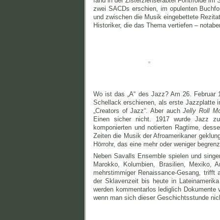
fand in der Zisterzienserabtei Fontfroide i
zwei SACDs erschien, im opulenten Buchfor
und zwischen die Musik eingebettete Rezita
Historiker, die das Thema vertiefen – notab
Wo ist das „A“ des Jazz? Am 26. Februar
Schellack erschienen, als erste Jazzplatte 
„Creators of Jazz“. Aber auch
Jelly Roll M
Einen sicher nicht. 1917 wurde Jazz zu
komponierten und notierten Ragtime, dessen
Zeiten die Musik der Afroamerikaner geklung
Hörrohr, das eine mehr oder weniger begrenz
Neben Savalls Ensemble spielen und singen
Marokko, Kolumbien, Brasilien, Mexiko, Ar
mehrstimmiger Renaissance-Gesang, trifft a
der Sklavenzeit bis heute in Lateinamerik
werden kommentarlos lediglich Dokumente vor
wenn man sich dieser Geschichtsstunde nich