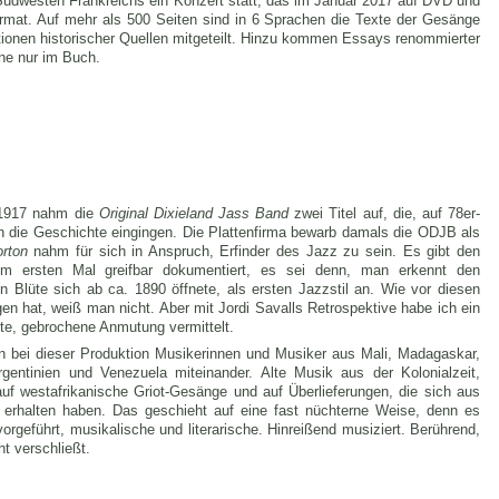
m Südwesten Frankreichs ein Konzert statt, das im Januar 2017 auf DVD und
mat. Auf mehr als 500 Seiten sind in 6 Sprachen die Texte der Gesänge
tionen historischer Quellen mitgeteilt. Hinzu kommen Essays renommierter
ene nur im Buch.
 1917 nahm die
Original Dixieland Jass Band
zwei Titel auf, die, auf 78er-
in die Geschichte eingingen. Die Plattenfirma bewarb damals die ODJB als
orton
nahm für sich in Anspruch, Erfinder des Jazz zu sein. Es gibt den
m ersten Mal greifbar dokumentiert, es sei denn, man erkennt den
 Blüte sich ab ca. 1890 öffnete, als ersten Jazzstil an. Wie vor diesen
en hat, weiß man nicht. Aber mit Jordi Savalls Retrospektive habe ich ein
te, gebrochene Anmutung vermittelt.
 bei dieser Produktion Musikerinnen und Musiker aus Mali, Madagaskar,
gentinien und Venezuela miteinander. Alte Musik aus der Kolonialzeit,
uf westafrikanische Griot-Gesänge und auf Überlieferungen, die sich aus
a erhalten haben. Das geschieht auf eine fast nüchterne Weise, denn es
geführt, musikalische und literarische. Hinreißend musiziert. Berührend,
t verschließt.