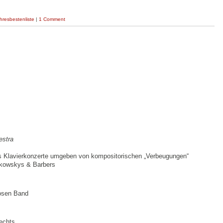
hresbestenliste
|
1 Comment
estra
s Klavierkonzerte umgeben von kompositorischen „Verbeugungen“
kowskys & Barbers
iosen Band
rechts