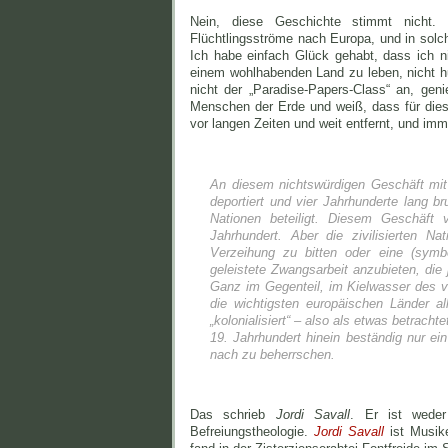
Nein, diese Geschichte stimmt nicht.
Flüchtlingsströme nach Europa, und in solch
Ich habe einfach Glück gehabt, dass ich nic
einem wohlhabenden Land zu leben, nicht h
nicht der „Paradise-Papers-Class“ an, ge
Menschen der Erde und weiß, dass für dies
vor langen Zeiten und weit entfernt, und im
An diesem nichtswürdigen Geschäft mit 
deportiert und vier Jahrhunderte lang 
Nationen beteiligt. Diesem Geschäft
Jahrhundert. Aber die zivilisierten N
Verzeihung zu bitten oder eine (symb
geleistete Zwangsarbeit anzubieten, die
Ganz im Gegenteil, im Kielwasser des v
die wichtigsten europäischen Länder al
„kolonialisiert“ – also als etwas betrach
19. Jahrhundert hinein beständig nur ein
nach zu beherrschen.
Das schrieb
Jordi Savall
. Er ist weder
Befreiungstheologie.
Jordi Savall
ist Musik