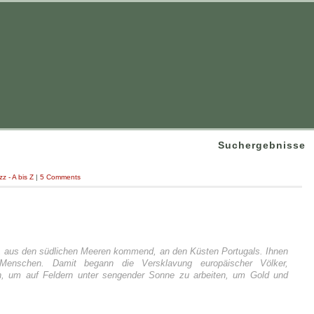
Suchergebnisse
zz - A bis Z
|
5 Comments
fe, aus den südlichen Meeren kommend, an den Küsten Portugals. Ihnen
e Menschen. Damit begann die Versklavung europäischer Völker,
rn, um auf Feldern unter sengender Sonne zu arbeiten, um Gold und