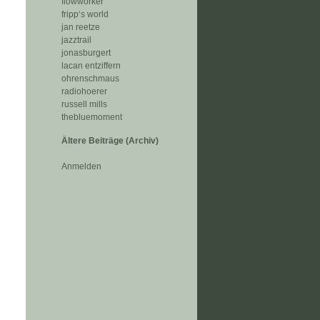
flowworker
fripp‘s world
jan reetze
jazztrail
jonasburgert
lacan entziffern
ohrenschmaus
radiohoerer
russell mills
thebluemoment
Ältere Beiträge (Archiv)
Anmelden