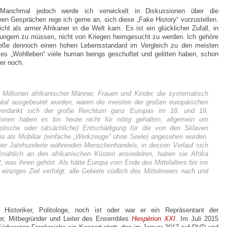
 Manchmal jedoch werde ich verwickelt in Diskussionen über die
en Gesprächen rege ich gerne an, sich diese „Fake History“ vorzustellen.
ht als armer Afrikaner in die Welt kam. Es ist ein glücklicher Zufall, in
ungern zu müssen, nicht von Kriegen heimgesucht zu werden. Ich gehöre
nieße dennoch einen hohen Lebensstandard im Vergleich zu den meisten
es „Wohlleben“ viele human beings geschuftet und gelitten haben, schon
mer noch.
Millionen afrikanischer Männer, Frauen und Kinder, die systematisch
brutal ausgebeutet wurden, waren die meisten der großen europäischen
 verdankt sich der große Reichtum ganz Europas im 18. und 19.
ationen haben es bis heute nicht für nötig gehalten, allgemein um
olische oder tatsächliche) Entschädigung für die von den Sklaven
 ja als Mobiliar (einfache „Werkzeuge“ ohne Seele) angesehen wurden.
ier Jahrhunderte währenden Menschenhandels, in dessen Verlauf sich
lmählich an den afrikanischen Küsten ansiedelten, haben sie Afrika
tet, was ihnen gehört. Als hätte Europa vom Ende des Mittelalters bis ins
 einziges Ziel verfolgt: alle Gebiete südlich des Mittelmeers nach und
 Historiker, Politologe, noch ist oder war er ein Repräsentant der
er, Mitbegründer und Leiter des Ensembles
Hespèrion XXI
. Im Juli 2015