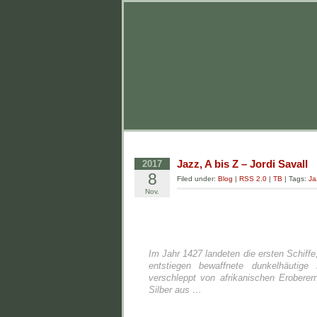
Jazz, A bis Z – Jordi Savall
2017
8
Filed under:
Blog
|
RSS 2.0
|
TB
| Tags:
Ja
Nov.
Im Jahr 1427 landeten die ersten Schif
entstiegen bewaffnete dunkelhäutig
verschleppt von afrikanischen Erobere
Silber aus …